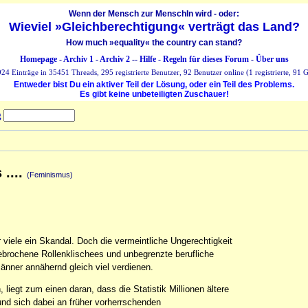
Wenn der Mensch zur MenschIn wird - oder:
Wieviel »Gleichberechtigung« verträgt das Land?
How much »equality« the country can stand?
Homepage
-
Archiv 1
-
Archiv 2
--
Hilfe
-
Regeln für dieses Forum
-
Über uns
24 Einträge in 35451 Threads, 295 registrierte Benutzer, 92 Benutzer online (1 registrierte, 91 G
Entweder bist Du ein aktiver Teil der Lösung, oder ein Teil des Problems.
Es gibt keine unbeteiligten Zuschauer!
g
 ....
(Feminismus)
r viele ein Skandal. Doch die vermeintliche Ungerechtigkeit
gebrochene Rollenklischees und unbegrenzte berufliche
änner annähernd gleich viel verdienen.
iegt zum einen daran, dass die Statistik Millionen ältere
und sich dabei an früher vorherrschenden