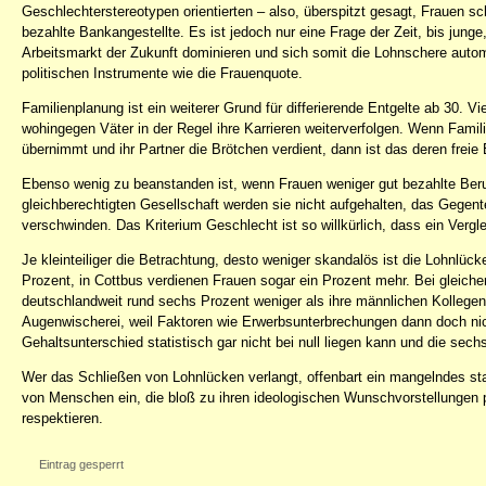
Geschlechterstereotypen orientierten – also, überspitzt gesagt, Frauen s
bezahlte Bankangestellte. Es ist jedoch nur eine Frage der Zeit, bis jun
Arbeitsmarkt der Zukunft dominieren und sich somit die Lohnschere automa
politischen Instrumente wie die Frauenquote.
Familienplanung ist ein weiterer Grund für differierende Entgelte ab 30. V
wohingegen Väter in der Regel ihre Karrieren weiterverfolgen. Wenn Famili
übernimmt und ihr Partner die Brötchen verdient, dann ist das deren freie
Ebenso wenig zu beanstanden ist, wenn Frauen weniger gut bezahlte Berufe
gleichberechtigten Gesellschaft werden sie nicht aufgehalten, das Gegen
verschwinden. Das Kriterium Geschlecht ist so willkürlich, dass ein Verg
Je kleinteiliger die Betrachtung, desto weniger skandalös ist die Lohnlück
Prozent, in Cottbus verdienen Frauen sogar ein Prozent mehr. Bei gleiche
deutschlandweit rund sechs Prozent weniger als ihre männlichen Kollege
Augenwischerei, weil Faktoren wie Erwerbsunterbrechungen dann doch nicht
Gehaltsunterschied statistisch gar nicht bei null liegen kann und die sechs
Wer das Schließen von Lohnlücken verlangt, offenbart ein mangelndes stat
von Menschen ein, die bloß zu ihren ideologischen Wunschvorstellungen p
respektieren.
Eintrag gesperrt