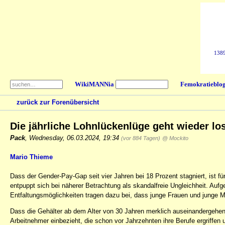
1389
WikiMANNia
Femokratieblo
zurück zur Forenübersicht
Die jährliche Lohnlückenlüge geht wieder los
Pack
,
Wednesday, 06.03.2024, 19:34
(vor 884 Tagen)
@ Mockito
Mario Thieme
Dass der Gender-Pay-Gap seit vier Jahren bei 18 Prozent stagniert, ist fü
entpuppt sich bei näherer Betrachtung als skandalfreie Ungleichheit. Auf
Entfaltungsmöglichkeiten tragen dazu bei, dass junge Frauen und junge M
Dass die Gehälter ab dem Alter von 30 Jahren merklich auseinandergehen, l
Arbeitnehmer einbezieht, die schon vor Jahrzehnten ihre Berufe ergriffen 