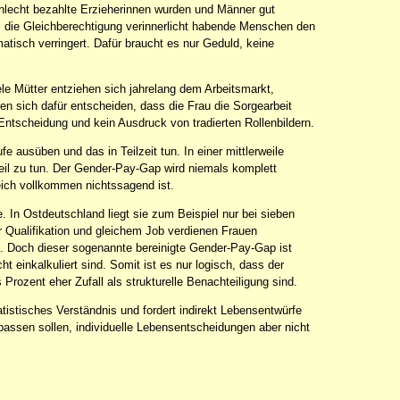
chlecht bezahlte Erzieherinnen wurden und Männer gut
ge, die Gleichberechtigung verinnerlicht habende Menschen den
tisch verringert. Dafür braucht es nur Geduld, keine
iele Mütter entziehen sich jahrelang dem Arbeitsmarkt,
en sich dafür entscheiden, dass die Frau die Sorgearbeit
 Entscheidung und kein Ausdruck von tradierten Rollenbildern.
 ausüben und das in Teilzeit tun. In einer mittlerweile
teil zu tun. Der Gender-Pay-Gap wird niemals komplett
leich vollkommen nichtssagend ist.
e. In Ostdeutschland liegt sie zum Beispiel nur bei sieben
r Qualifikation und gleichem Job verdienen Frauen
n. Doch dieser sogenannte bereinigte Gender-Pay-Gap ist
 einkalkuliert sind. Somit ist es nur logisch, dass der
 Prozent eher Zufall als strukturelle Benachteiligung sind.
istisches Verständnis und fordert indirekt Lebensentwürfe
assen sollen, individuelle Lebensentscheidungen aber nicht