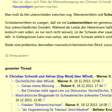
Neu ist, dass sich Teile der Männerbewegung wie Christian Schmidt
Hasspredigern
gemein machen.
Man muß da fein unterscheiden zwischen sog. Männerrechtlern und
Schw
Schwulenrechtlern ist zueigen, daß sie mit
Lesbenrechtlern
ein gemeinsa
Aus unterschiedlichen Gründen: Während die Lesbe den Heteromann haßt, w
lesbisch sein sollen, es nur noch nicht wissen), ist der Schwule eher sau
läßt. In Gefängnissen kann man sehen, wie tolerant Schwule wirklich sind
Beide sind problemlos demselben marxistisch-feministischen Block zuz
Eintrag gesperrt
gesamter Thread:
Christian Schmidt und Adrian (Gay West) über WGvdL
-
Werner
DschinDschin über WGvdL
-
Werner
,
18.12.2013, 13:06
Genau meine Meinung ...
-
Robert
,
18.12.2013, 17:44
Bei Christian steht wgvd.com zur Diskussion, DschinDschin, 
Maskulistische Blogparade für Schwulenrechte (toleranter Christia
18.12.2013, 13:45
Fräulein "Rühremichnichtan"
-
Rainer
,
18.12.2013, 14:08
"als Gegenleistung für Toleranz Unsichtbarkeit"
-
Bellator Eru