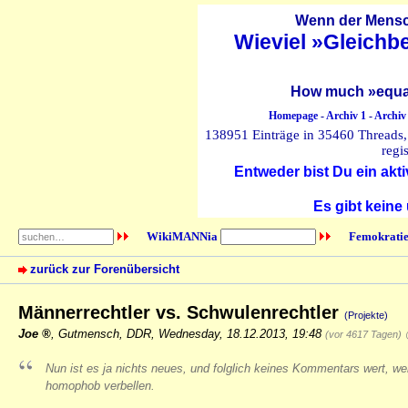
Wenn der Mensch
Wieviel »Gleichb
How much »equal
Homepage
-
Archiv 1
-
Archiv
138951 Einträge in 35460 Threads, 
regi
Entweder bist Du ein akti
Es gibt keine
WikiMANNia
Femokratie
zurück zur Forenübersicht
Männerrechtler vs. Schwulenrechtler
(Projekte)
Joe
,
Gutmensch, DDR
,
Wednesday, 18.12.2013, 19:48
(vor 4617 Tagen)
Nun ist es ja nichts neues, und folglich keines Kommentars wert, w
homophob verbellen.