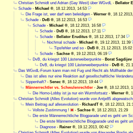
Christian Schmidt und Adrian (Gay West) über WGvdL
-
Bellator 
Schade
-
Michael
,
18.12.2013, 14:53
Die Frage ist, wer darf wen beleidigen
-
Werner
,
18.12.2013
Schade
-
DvB
,
18.12.2013, 16:53
Schade
-
Michael
,
18.12.2013, 16:58
Schade
-
DvB
,
18.12.2013, 17:11
Schade
-
Bellator Eruditus
,
18.12.2013, 17:34
Nochmal schade
-
Michael
,
19.12.2013, 11:39
Tipsfehler und so
-
DvB
,
21.12.2013, 15:02
Schade
-
Sachse
,
19.12.2013, 06:19
DvB, du kriegst 100 Lästerweiberpunkte
-
Borat Sagdijev
DvB, du kriegst 100 Lästerweiberpunkte
-
DvB
,
21.
Das WGvdL-Forum kann man mit Fug und Recht als Müllhalde de
Das ist alles nur eine Reaktion auf gesellschaftliche Veränder
Sippenhaft?
-
Senec
,
18.12.2013, 19:44
Männerrechtler vs. Schwulenrechtler
-
Joe
,
18.12.2013, 
Die Homo-Lobby ist ja nur ein Wurmfortsatz
-
Werner
,
1
Christian Schmidt (Alles Evolution) wurde von Antje85 abgewatsch
Mein Beitrag auf allesevolution
-
RichardT
,
18.12.2013, 21:
Vollste Zustimmung !
-
Sachse
,
18.12.2013, 21:29
Die erste Männerrechtliche Blogparade und es geht um S
Die erste Männerrechtliche Blogparade und es geht 
Diagnose
-
Rainer
,
19.12.2013, 00:42
Christian Schmidt (Alles Evolution) wurde von Alexander Roslin a