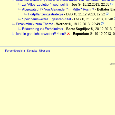
zu "Alles Evolution" wechseln?
-
Joe
,
18.12.2013, 22:39
Abgewatscht? Von Alexander "im Mittel" Roslin?
-
Bellator Er
Fortpflanzungsstrategie
-
DvB
,
21.12.2013, 19:22
Speichernswertes Egalisten-Zitat
-
DvB
,
21.12.2013, 16:48
Erzählmirnix zum Thema
-
Werner
,
18.12.2013, 22:49
Erläuterung zu Erzählmirnix
-
Borat Sagdijev
,
20.12.2013, 
Ich bin gar nicht erwaehnt!! *heul*
-
Expatriate
,
19.12.2013, 0
Forumübersicht
|
Kontakt
|
Über uns
powe