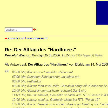
zurück zur Forenübersicht
Re: Der Alltag des "Hardliners"
Peaceful Warrior
,
Monday, 15.05.2006, 17:27
(vor 7389 Tagen)
@ Bla'bla
Als Antwort auf:
Der Alltag des "Hardliners"
von Bla'bla am 14. Mai 200
06:00 Uhr, Klausz und Gemahlin stehen auf.
07:00 Uhr, Duschen, Zähneputzen, anziehen etc.
08:00 Uhr, Frühstück
09:00 Uhr, Klausz fährt zur Arbeit, Gemahlin bringt die Kinder zur Sc
10:00 Uhr, Gemahlin kommt heim, schaltet Sat.1 ein.
11:00 Uhr, Klausz arbeitet, Gemahlin schaltet auf RTL "Einsatz in 
12:00 Uhr, Klausz arbeitet, Gemahlin bleibt bei RTL "Punkt 12"
13:00 Uhr, Klausz bereitet sich auf ein stressiges Meeting vor, Gemahl