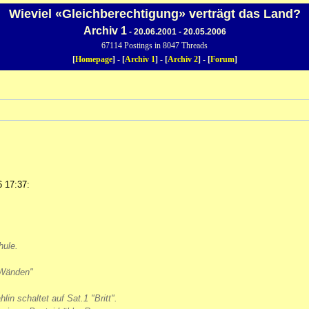
Wieviel «Gleichberechtigung» verträgt das Land?
Archiv 1
- 20.06.2001 - 20.05.2006
67114 Postings in 8047 Threads
[
Homepage
] - [
Archiv 1
] - [
Archiv 2
] - [
Forum
]
6 17:37:
hule.
4 Wänden"
in schaltet auf Sat.1 "Britt".