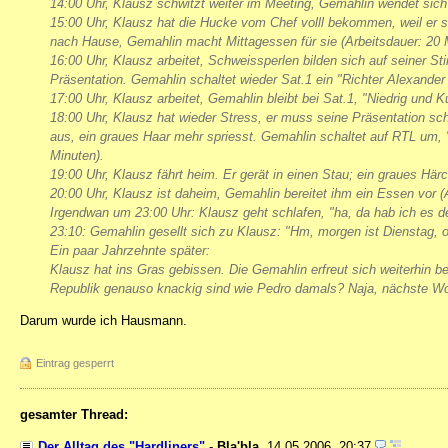
14:00 Uhr, Klausz schwitzt weiter im Meeting, Gemahlin wendet si
15:00 Uhr, Klausz hat die Hucke vom Chef volll bekommen, weil er 
nach Hause, Gemahlin macht Mittagessen für sie (Arbeitsdauer: 20 
16:00 Uhr, Klausz arbeitet, Schweissperlen bilden sich auf seiner St
Präsentation. Gemahlin schaltet wieder Sat.1 ein "Richter Alexander
17:00 Uhr, Klausz arbeitet, Gemahlin bleibt bei Sat.1, "Niedrig und 
18:00 Uhr, Klausz hat wieder Stress, er muss seine Präsentation sch
aus, ein graues Haar mehr spriesst. Gemahlin schaltet auf RTL um
Minuten).
19:00 Uhr, Klausz fährt heim. Er gerät in einen Stau; ein graues Härc
20:00 Uhr, Klausz ist daheim, Gemahlin bereitet ihm ein Essen vor (Ar
Irgendwan um 23:00 Uhr: Klausz geht schlafen, "ha, da hab ich es d
23:10: Gemahlin gesellt sich zu Klausz: "Hm, morgen ist Dienstag,
Ein paar Jahrzehnte später:
Klausz hat ins Gras gebissen. Die Gemahlin erfreut sich weiterhin 
Republik genauso knackig sind wie Pedro damals? Naja, nächste Woc
Darum wurde ich Hausmann.
Eintrag gesperrt
gesamter Thread:
Der Alltag des "Hardliners"
-
Bla'bla
,
14.05.2006, 20:37