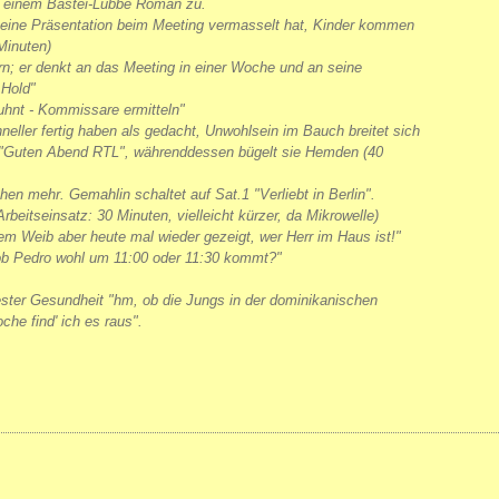
ch einem Bastei-Lübbe Roman zu.
seine Präsentation beim Meeting vermasselt hat, Kinder kommen
Minuten)
irn; er denkt an das Meeting in einer Woche und an seine
 Hold"
Kuhnt - Kommissare ermitteln"
neller fertig haben als gedacht, Unwohlsein im Bauch breitet sich
, "Guten Abend RTL", währenddessen bügelt sie Hemden (40
hen mehr. Gemahlin schaltet auf Sat.1 "Verliebt in Berlin".
beitseinsatz: 30 Minuten, vielleicht kürzer, da Mikrowelle)
em Weib aber heute mal wieder gezeigt, wer Herr im Haus ist!"
 ob Pedro wohl um 11:00 oder 11:30 kommt?"
bester Gesundheit "hm, ob die Jungs in der dominikanischen
he find' ich es raus".