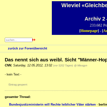
Wieviel «Gleichb
Archiv 2
-
233.682 Po
[
Homepage
] - [
Ar
zurück zur Forenübersicht
Das nennt sich aus weibl. Sicht "Männer-Hop
CNN
,
Saturday, 12.05.2012, 13:02
(vor 5202 Tagen)
@ Misogyn
- kein Text -
Eintrag gesperrt
gesamter Thread:
Bundesjustizministerin will Rechte leiblicher Väter stärken
-
berli