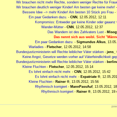
Wir brauchen nicht mehr Rechte, sondern weniger Rechte für Frau
Wir brauchen deutlich weniger Kinder! Am besten gar keine mehr!
Bessere Idee --> mehr Kinder! Am besten 10 Stück pro Frau
-
Ein paar Gedanken dazu.
-
CNN
,
12.05.2012, 12:11
Kompromiss: Entweder gar keine Kinder oder gaaanz 
Wander-Mütter
-
CNN
,
12.05.2012, 12:37
Das Wandern ist des Zahlvaters Lust
-
Misog
Das nennt sich aus weibl. Sicht "Männe
Ein paar Gedanken dazu.
-
Sigmundus Alkus
,
13.05
Warladies
-
Fletscher
,
12.05.2012, 14:58
Bundesjustizministerin will Rechte leiblicher Väter stärken
-
jens_
Keine Angst, Gesetze werden vorher auf Väterfeindlichkeit ge
Bundesjustizministerin will Rechte leiblicher Väter stärken
-
berlin
Kleine Fluchten
-
Fletscher
,
12.05.2012, 15:14
Es lohnt einfach nicht mehr.
-
CNN
,
12.05.2012, 15:42
Es lohnt einfach nicht mehr.
-
Expatriate
,
12.05.201
Kleine Fluchten
-
Rainer
,
13.05.2012, 15:56
Rhythmisch korrigiert
-
MannPassAuf
,
13.05.2012, 18
Rhythmisch korrigiert
-
Rainer
,
13.05.2012, 19:
powe