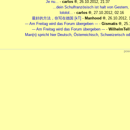
Je nu...
-
carlos
,
26.10.2012, 21:37
...dein Schulfranzösisch ist halt von Gestern,
lololol...
-
carlos
,
27.10.2012, 02:16
最好的方法，你写在德国 [kT]
-
Manhood
,
26.10.2012, 
--- Am Freitag wird das Forum übergeben ---
-
Gismatis
,
25.
--- Am Freitag wird das Forum übergeben ---
-
WilhelmTell
Man(n) spricht hier Deutsch, Österreichisch, Schweizerisch o
powe