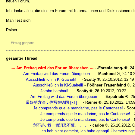
neuen Forum.
Ich danke allen, die diesem Forum mit Informationen und Diskussionen di
Man liest sich
Rainer
Eintrag gesperrt
gesamter Thread:
--- Am Freitag wird das Forum übergeben ---
-
-Forenleitung-
,
24
--- Am Freitag wird das Forum übergeben ---
-
Manhood
,
24.10.
Ausschließlich in Ki-Suaheli!
-
Scotty
,
25.10.2012, 12:49
Ausschließlich in Ki-Suaheli!
-
Pööhser Frauenfeind
,
2
Jambo hambari!
-
Scotty
,
26.10.2012, 00:22
--- Am Freitag wird das Forum übergeben ---
-
Expatriate
,
25
最好的方法，你写在德国 [kT]
-
Rainer
,
25.10.2012, 14:5
Je comprends que le mandarine, pas le Cantonese!
-
Scot
Je comprends que le mandarine, pas le Cantonese!
-
Je comprends que le mandarine, pas le Cantonese!
-
對不起, 我一個詞又不懂。 。 。
-
carlos
,
26.10.2012, 0
Ich hab nicht gemeint, ich habe gesagt! Übersetzungen