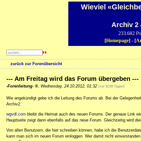
Wieviel «Gleichb
Archiv 2
-
233.682 Po
[
Homepage
] - [
Ar
zurück zur Forenübersicht
--- Am Freitag wird das Forum übergeben ---
-Forenleitung-
,
Wednesday, 24.10.2012, 01:32
(vor 5038 Tagen)
Wie angekündigt gebe ich die Leitung des Forums ab. Bei der Gelegenheit
Archiv2.
wgvdl.com
bleibt die Heimat auch des neuen Forums. Der genaue Link wir
Hauptseite zeigt dann ebenfalls auf das neue Forum. Gleichzeitig wird di
Von allen Benutzern, die hier schreiben können, habe ich die Benutzerdat
kann man sich im neuen Forum einloggen. Wer damit nicht einverstanden i