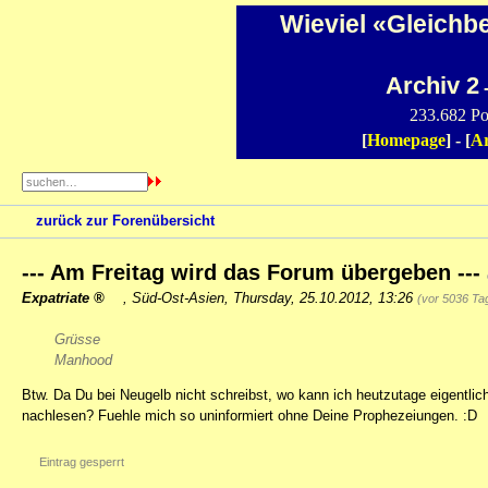
Wieviel «Gleichb
Archiv 2
-
233.682 Po
[
Homepage
] - [
Ar
zurück zur Forenübersicht
--- Am Freitag wird das Forum übergeben ---
Expatriate
,
Süd-Ost-Asien
,
Thursday, 25.10.2012, 13:26
(vor 5036 Ta
Grüsse
Manhood
Btw. Da Du bei Neugelb nicht schreibst, wo kann ich heutzutage eigentl
nachlesen? Fuehle mich so uninformiert ohne Deine Prophezeiungen. :D
Eintrag gesperrt