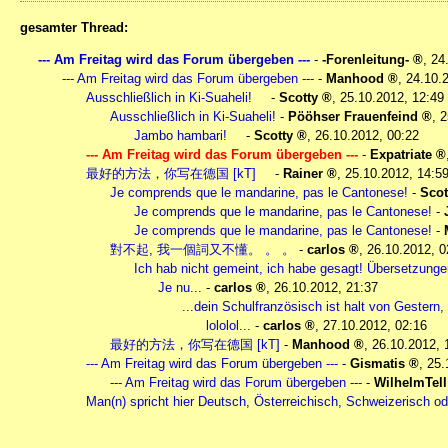
gesamter Thread:
--- Am Freitag wird das Forum übergeben ---
-
-Forenleitung-
,
24
--- Am Freitag wird das Forum übergeben ---
-
Manhood
,
24.10.
Ausschließlich in Ki-Suaheli!
-
Scotty
,
25.10.2012, 12:49
Ausschließlich in Ki-Suaheli!
-
Pööhser Frauenfeind
,
2
Jambo hambari!
-
Scotty
,
26.10.2012, 00:22
--- Am Freitag wird das Forum übergeben ---
-
Expatriate
最好的方法，你写在德国 [kT]
-
Rainer
,
25.10.2012, 14:5
Je comprends que le mandarine, pas le Cantonese!
-
Scot
Je comprends que le mandarine, pas le Cantonese!
-
Je comprends que le mandarine, pas le Cantonese!
-
對不起, 我一個詞又不懂。 。 。
-
carlos
,
26.10.2012, 0
Ich hab nicht gemeint, ich habe gesagt! Übersetzungen
Je nu...
-
carlos
,
26.10.2012, 21:37
...dein Schulfranzösisch ist halt von Gestern,
lololol...
-
carlos
,
27.10.2012, 02:16
最好的方法，你写在德国 [kT]
-
Manhood
,
26.10.2012, 
--- Am Freitag wird das Forum übergeben ---
-
Gismatis
,
25.
--- Am Freitag wird das Forum übergeben ---
-
WilhelmTell
Man(n) spricht hier Deutsch, Österreichisch, Schweizerisch o