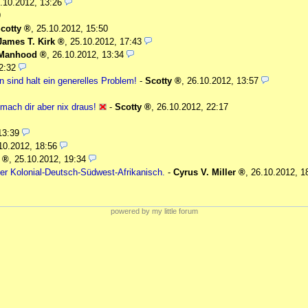
.10.2012, 13:26
9
cotty
,
25.10.2012, 15:50
James T. Kirk
,
25.10.2012, 17:43
Manhood
,
26.10.2012, 13:34
2:32
 sind halt ein generelles Problem!
-
Scotty
,
26.10.2012, 13:57
 mach dir aber nix draus!
-
Scotty
,
26.10.2012, 22:17
13:39
10.2012, 18:56
,
25.10.2012, 19:34
der Kolonial-Deutsch-Südwest-Afrikanisch.
-
Cyrus V. Miller
,
26.10.2012, 1
powered by my little forum