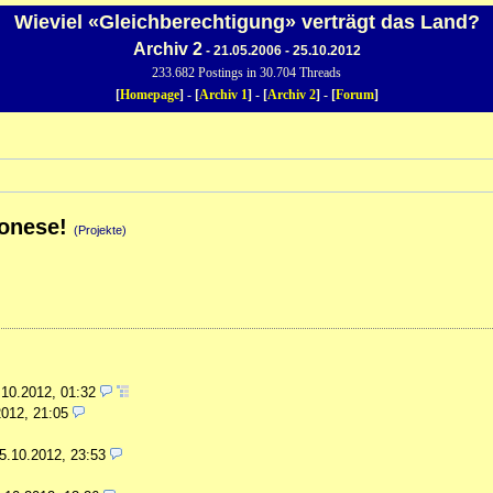
Wieviel «Gleichberechtigung» verträgt das Land?
Archiv 2
- 21.05.2006 - 25.10.2012
233.682 Postings in 30.704 Threads
[
Homepage
] - [
Archiv 1
] - [
Archiv 2
] - [
Forum
]
tonese!
(Projekte)
.10.2012, 01:32
2012, 21:05
5.10.2012, 23:53