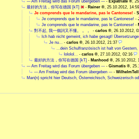
--- Am Freitag wird das Forum übergeben ---
-
Expatriate
,
25
最好的方法，你写在德国 [kT]
-
Rainer
,
25.10.2012, 14:5
Je comprends que le mandarine, pas le Cantonese!
-
S
Je comprends que le mandarine, pas le Cantonese!
-
Je comprends que le mandarine, pas le Cantonese!
-
對不起, 我一個詞又不懂。 。 。
-
carlos
,
26.10.2012, 0
Ich hab nicht gemeint, ich habe gesagt! Übersetzungen
Je nu...
-
carlos
,
26.10.2012, 21:37
...dein Schulfranzösisch ist halt von Gestern,
lololol...
-
carlos
,
27.10.2012, 02:16
最好的方法，你写在德国 [kT]
-
Manhood
,
26.10.2012, 
--- Am Freitag wird das Forum übergeben ---
-
Gismatis
,
25.
--- Am Freitag wird das Forum übergeben ---
-
WilhelmTell
Man(n) spricht hier Deutsch, Österreichisch, Schweizerisch o