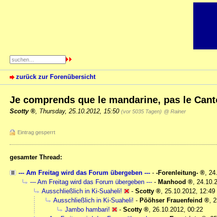
zurück zur Forenübersicht
Je comprends que le mandarine, pas le Can
Scotty
,
Thursday, 25.10.2012, 15:50
(vor 5035 Tagen)
@ Rainer
Eintrag gesperrt
gesamter Thread:
--- Am Freitag wird das Forum übergeben ---
-
-Forenleitung-
,
24
--- Am Freitag wird das Forum übergeben ---
-
Manhood
,
24.10.
Ausschließlich in Ki-Suaheli!
-
Scotty
,
25.10.2012, 12:49
Ausschließlich in Ki-Suaheli!
-
Pööhser Frauenfeind
,
2
Jambo hambari!
-
Scotty
,
26.10.2012, 00:22