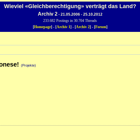
Wieviel «Gleichberechtigung» verträgt das Land?
Archiv 2
- 21.05.2006 - 25.10.2012
233.682 Postings in 30.704 Threads
[
Homepage
] - [
Archiv 1
] - [
Archiv 2
] - [
Forum
]
tonese!
(Projekte)