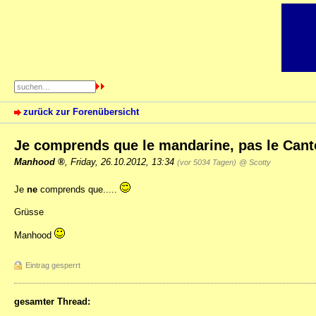
zurück zur Forenübersicht
Je comprends que le mandarine, pas le Can
Manhood
,
Friday, 26.10.2012, 13:34
(vor 5034 Tagen)
@ Scotty
Je
ne
comprends que.....
Grüsse
Manhood
Eintrag gesperrt
gesamter Thread: