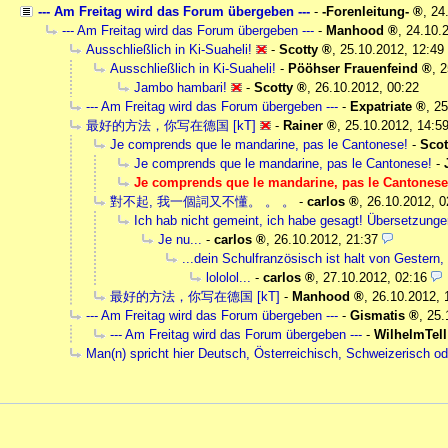
--- Am Freitag wird das Forum übergeben ---
-
-Forenleitung-
,
24
--- Am Freitag wird das Forum übergeben ---
-
Manhood
,
24.10.
Ausschließlich in Ki-Suaheli!
-
Scotty
,
25.10.2012, 12:49
Ausschließlich in Ki-Suaheli!
-
Pööhser Frauenfeind
,
2
Jambo hambari!
-
Scotty
,
26.10.2012, 00:22
--- Am Freitag wird das Forum übergeben ---
-
Expatriate
,
25
最好的方法，你写在德国 [kT]
-
Rainer
,
25.10.2012, 14:5
Je comprends que le mandarine, pas le Cantonese!
-
Scot
Je comprends que le mandarine, pas le Cantonese!
-
Je comprends que le mandarine, pas le Cantonese
對不起, 我一個詞又不懂。 。 。
-
carlos
,
26.10.2012, 0
Ich hab nicht gemeint, ich habe gesagt! Übersetzungen
Je nu...
-
carlos
,
26.10.2012, 21:37
...dein Schulfranzösisch ist halt von Gestern,
lololol...
-
carlos
,
27.10.2012, 02:16
最好的方法，你写在德国 [kT]
-
Manhood
,
26.10.2012, 
--- Am Freitag wird das Forum übergeben ---
-
Gismatis
,
25.
--- Am Freitag wird das Forum übergeben ---
-
WilhelmTell
Man(n) spricht hier Deutsch, Österreichisch, Schweizerisch o