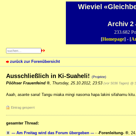
Wieviel «Gleichb
Archiv 2
-
233.682 Po
[
Homepage
] - [
Ar
zurück zur Forenübersicht
Ausschließlich in Ki-Suaheli!
(Projekte)
Pööhser Frauenfeind
,
Thursday, 25.10.2012, 23:53
(vor 5036 Tagen)
@ S
Aaah, asante sana! Tangu miaka mingi nasoma hapa lakini sifahamu kitu.
Eintrag gesperrt
gesamter Thread:
--- Am Freitag wird das Forum übergeben ---
-
-Forenleitung-
,
24