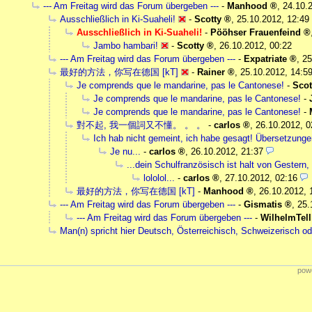
--- Am Freitag wird das Forum übergeben ---
-
Manhood
,
24.10.
Ausschließlich in Ki-Suaheli!
-
Scotty
,
25.10.2012, 12:49
Ausschließlich in Ki-Suaheli!
-
Pööhser Frauenfeind
Jambo hambari!
-
Scotty
,
26.10.2012, 00:22
--- Am Freitag wird das Forum übergeben ---
-
Expatriate
,
25
最好的方法，你写在德国 [kT]
-
Rainer
,
25.10.2012, 14:5
Je comprends que le mandarine, pas le Cantonese!
-
Scot
Je comprends que le mandarine, pas le Cantonese!
-
Je comprends que le mandarine, pas le Cantonese!
-
對不起, 我一個詞又不懂。 。 。
-
carlos
,
26.10.2012, 0
Ich hab nicht gemeint, ich habe gesagt! Übersetzungen
Je nu...
-
carlos
,
26.10.2012, 21:37
...dein Schulfranzösisch ist halt von Gestern,
lololol...
-
carlos
,
27.10.2012, 02:16
最好的方法，你写在德国 [kT]
-
Manhood
,
26.10.2012, 
--- Am Freitag wird das Forum übergeben ---
-
Gismatis
,
25.
--- Am Freitag wird das Forum übergeben ---
-
WilhelmTell
Man(n) spricht hier Deutsch, Österreichisch, Schweizerisch o
powe