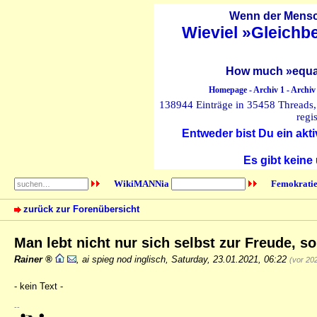
Wenn der Mensch
Wieviel »Gleichb
How much »equal
Homepage
-
Archiv 1
-
Archiv
138944 Einträge in 35458 Threads, 
regi
Entweder bist Du ein akti
Es gibt keine
WikiMANNia
Femokratie
zurück zur Forenübersicht
Man lebt nicht nur sich selbst zur Freude, 
Rainer
,
ai spieg nod inglisch
,
Saturday, 23.01.2021, 06:22
(vor 20
- kein Text -
--