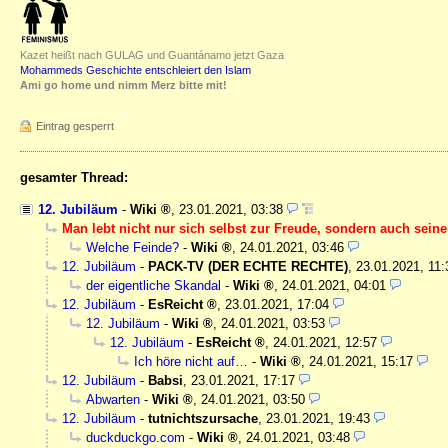
Kazet heißt nach GULAG und Guantánamo jetzt Gaza
Mohammeds Geschichte entschleiert den Islam
Ami go home und nimm Merz bitte mit!
Eintrag gesperrt
gesamter Thread:
12. Jubiläum
-
Wiki
,
23.01.2021, 03:38
Man lebt nicht nur sich selbst zur Freude, sondern auch sein
Welche Feinde?
-
Wiki
,
24.01.2021, 03:46
12. Jubiläum
-
PACK-TV (DER ECHTE RECHTE)
,
23.01.2021, 11:
der eigentliche Skandal
-
Wiki
,
24.01.2021, 04:01
12. Jubiläum
-
EsReicht
,
23.01.2021, 17:04
12. Jubiläum
-
Wiki
,
24.01.2021, 03:53
12. Jubiläum
-
EsReicht
,
24.01.2021, 12:57
Ich höre nicht auf…
-
Wiki
,
24.01.2021, 15:17
12. Jubiläum
-
Babsi
,
23.01.2021, 17:17
Abwarten
-
Wiki
,
24.01.2021, 03:50
12. Jubiläum
-
tutnichtszursache
,
23.01.2021, 19:43
duckduckgo.com
-
Wiki
,
24.01.2021, 03:48