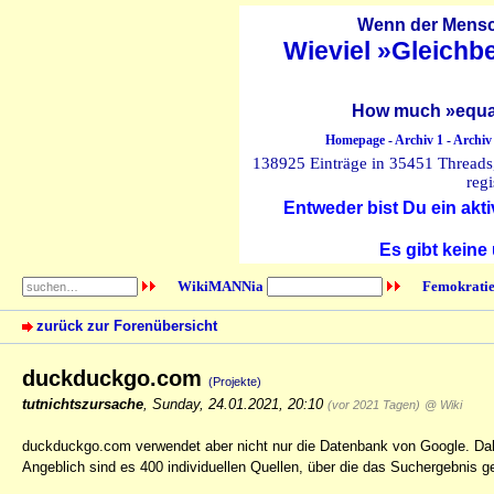
Wenn der Mensch
Wieviel »Gleichb
How much »equal
Homepage
-
Archiv 1
-
Archiv
138925 Einträge in 35451 Threads, 
regi
Entweder bist Du ein akti
Es gibt keine
WikiMANNia
Femokratie
zurück zur Forenübersicht
duckduckgo.com
(Projekte)
tutnichtszursache
,
Sunday, 24.01.2021, 20:10
(vor 2021 Tagen)
@ Wiki
duckduckgo.com verwendet aber nicht nur die Datenbank von Google. Dahe
Angeblich sind es 400 individuellen Quellen, über die das Suchergebnis ge