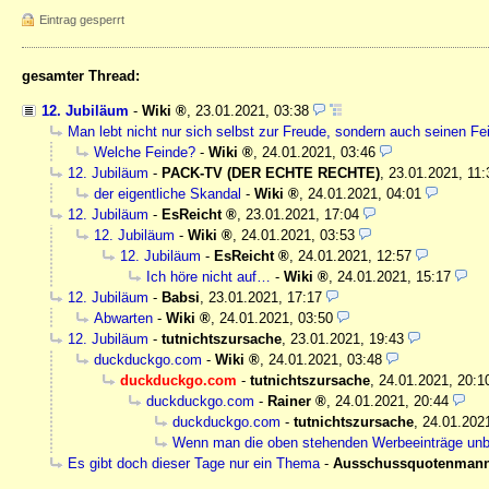
Eintrag gesperrt
gesamter Thread:
12. Jubiläum
-
Wiki
,
23.01.2021, 03:38
Man lebt nicht nur sich selbst zur Freude, sondern auch seinen F
Welche Feinde?
-
Wiki
,
24.01.2021, 03:46
12. Jubiläum
-
PACK-TV (DER ECHTE RECHTE)
,
23.01.2021, 11:
der eigentliche Skandal
-
Wiki
,
24.01.2021, 04:01
12. Jubiläum
-
EsReicht
,
23.01.2021, 17:04
12. Jubiläum
-
Wiki
,
24.01.2021, 03:53
12. Jubiläum
-
EsReicht
,
24.01.2021, 12:57
Ich höre nicht auf…
-
Wiki
,
24.01.2021, 15:17
12. Jubiläum
-
Babsi
,
23.01.2021, 17:17
Abwarten
-
Wiki
,
24.01.2021, 03:50
12. Jubiläum
-
tutnichtszursache
,
23.01.2021, 19:43
duckduckgo.com
-
Wiki
,
24.01.2021, 03:48
duckduckgo.com
-
tutnichtszursache
,
24.01.2021, 20:1
duckduckgo.com
-
Rainer
,
24.01.2021, 20:44
duckduckgo.com
-
tutnichtszursache
,
24.01.202
Wenn man die oben stehenden Werbeeinträge unbea
Es gibt doch dieser Tage nur ein Thema
-
Ausschussquotenman