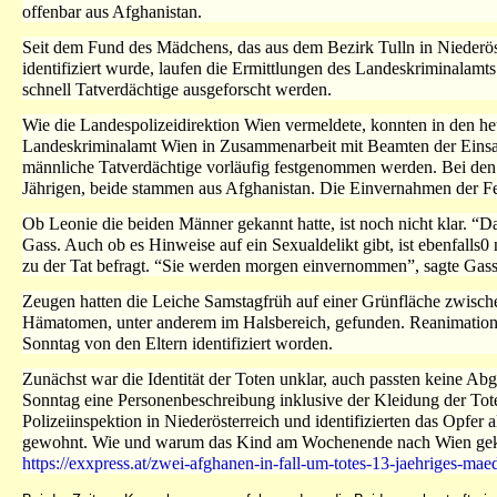
offenbar aus Afghanistan.
Seit dem Fund des Mädchens, das aus dem Bezirk Tulln in Niederöst
identifiziert wurde, laufen die Ermittlungen des Landeskriminala
schnell Tatverdächtige ausgeforscht werden.
Wie die Landespolizeidirektion Wien vermeldete, konnten in den h
Landeskriminalamt Wien in Zusammenarbeit mit Beamten der Einsa
männliche Tatverdächtige vorläufig festgenommen werden. Bei den 
Jährigen, beide stammen aus Afghanistan. Die Einvernahmen der 
Ob Leonie die beiden Männer gekannt hatte, ist noch nicht klar. “Da
Gass. Auch ob es Hinweise auf ein Sexualdelikt gibt, ist ebenfalls
zu der Tat befragt. “Sie werden morgen einvernommen”, sagte Gass
Zeugen hatten die Leiche Samstagfrüh auf einer Grünfläche zwisch
Hämatomen, unter anderem im Halsbereich, gefunden. Reanimations
Sonntag von den Eltern identifiziert worden.
Zunächst war die Identität der Toten unklar, auch passten keine A
Sonntag eine Personenbeschreibung inklusive der Kleidung der Toten 
Polizeiinspektion in Niederösterreich und identifizierten das Opfer
gewohnt. Wie und warum das Kind am Wochenende nach Wien geko
https://exxpress.at/zwei-afghanen-in-fall-um-totes-13-jaehriges-m