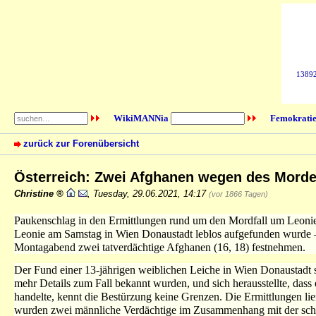
138926
WikiMANNia
Femokratie
zurück zur Forenübersicht
Österreich: Zwei Afghanen wegen des Mord
Christine
,
Tuesday, 29.06.2021, 14:17
(vor 1866 Tagen)
Paukenschlag in den Ermittlungen rund um den Mordfall um Leonie 
Leonie am Samstag in Wien Donaustadt leblos aufgefunden wurde – o
Montagabend zwei tatverdächtige Afghanen (16, 18) festnehmen.
Der Fund einer 13-jährigen weiblichen Leiche in Wien Donaustadt
mehr Details zum Fall bekannt wurden, und sich herausstellte, dass 
handelte, kennt die Bestürzung keine Grenzen. Die Ermittlungen l
wurden zwei männliche Verdächtige im Zusammenhang mit der sch