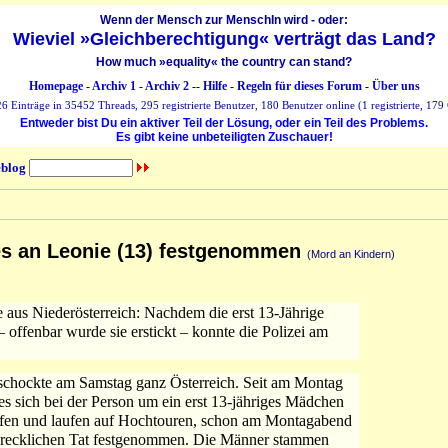
Wenn der Mensch zur MenschIn wird - oder:
Wieviel »Gleichberechtigung« verträgt das Land?
How much »equality« the country can stand?
Homepage
-
Archiv 1
-
Archiv 2
--
Hilfe
-
Regeln für dieses Forum
-
Über uns
 Einträge in 35452 Threads, 295 registrierte Benutzer, 180 Benutzer online (1 registrierte, 179 
Entweder bist Du ein aktiver Teil der Lösung, oder ein Teil des Problems.
Es gibt keine unbeteiligten Zuschauer!
blog
es an Leonie (13) festgenommen
(Mord an Kindern)
aus Niederösterreich: Nachdem die erst 13-Jährige
ffenbar wurde sie erstickt – konnte die Polizei am
 schockte am Samstag ganz Österreich. Seit am Montag
es sich bei der Person um ein erst 13-jähriges Mädchen
iefen und laufen auf Hochtouren, schon am Montagabend
recklichen Tat festgenommen. Die Männer stammen