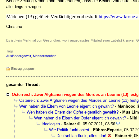
Bei der Zeitung Krone kann man erfahren, dass die Beiden vorbestraft si
allerdings hinzogen.
Mädchen (13) getötet: Verdächtiger vorbestraft
https://www.krone.
Christine
--
Es ist kein Merkmal von Gesundheit, wohl angepasstes Mitglied einer zutiefst kranken G
Tags:
Ausländergewalt
,
Messerstecher
Eintrag gesperrt
gesamter Thread:
Österreich: Zwei Afghanen wegen des Mordes an Leonie (13) fe
Österreich: Zwei Afghanen wegen des Mordes an Leonie (13) fes
Wen haben die Eltern von Leonie eigentlich gewählt?
-
Manhood
Wen haben die Eltern der Opfer eigentlich gewählt?
-
Mus Lim
Wen haben die Eltern der Opfer eigentlich gewählt?
-
Nihil
Ideologien
-
Rainer
,
05.07.2021, 08:56
Wie Politik funktioniert
-
Führer-Experte
,
05.07.2
Deutschlandfunk, alles klar!
-
Rainer
,
05