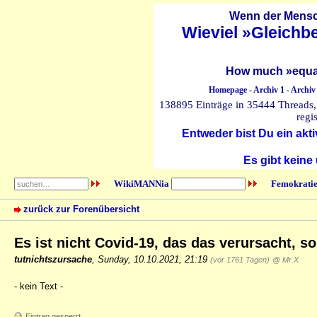
Wenn der Mensch
Wieviel »Gleichb
How much »equal
Homepage
-
Archiv 1
-
Archiv
138895 Einträge in 35444 Threads, 
regi
Entweder bist Du ein akti
Es gibt keine
WikiMANNia
Femokratie
zurück zur Forenübersicht
Es ist nicht Covid-19, das das verursacht, s
tutnichtszursache
,
Sunday, 10.10.2021, 21:19
(vor 1761 Tagen)
@ Mr.X
- kein Text -
Eintrag gesperrt