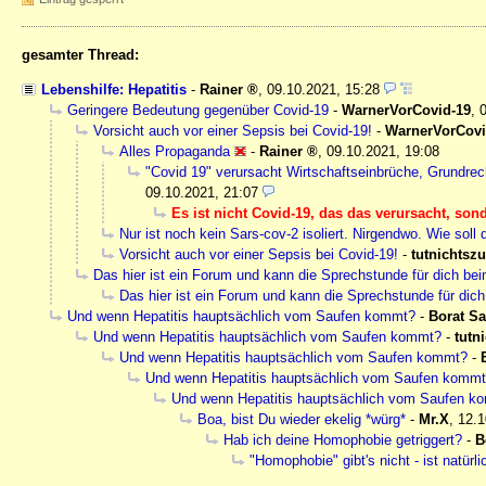
gesamter Thread:
Lebenshilfe: Hepatitis
-
Rainer
,
09.10.2021, 15:28
Geringere Bedeutung gegenüber Covid-19
-
WarnerVorCovid-19
,
Vorsicht auch vor einer Sepsis bei Covid-19!
-
WarnerVorCovi
Alles Propaganda
-
Rainer
,
09.10.2021, 19:08
"Covid 19" verursacht Wirtschaftseinbrüche, Grundrec
09.10.2021, 21:07
Es ist nicht Covid-19, das das verursacht, son
Nur ist noch kein Sars-cov-2 isoliert. Nirgendwo. Wie soll
Vorsicht auch vor einer Sepsis bei Covid-19!
-
tutnichtsz
Das hier ist ein Forum und kann die Sprechstunde für dich bei
Das hier ist ein Forum und kann die Sprechstunde für dich
Und wenn Hepatitis hauptsächlich vom Saufen kommt?
-
Borat Sa
Und wenn Hepatitis hauptsächlich vom Saufen kommt?
-
tutn
Und wenn Hepatitis hauptsächlich vom Saufen kommt?
-
Und wenn Hepatitis hauptsächlich vom Saufen komm
Und wenn Hepatitis hauptsächlich vom Saufen k
Boa, bist Du wieder ekelig *würg*
-
Mr.X
,
12.1
Hab ich deine Homophobie getriggert?
-
B
"Homophobie" gibt's nicht - ist natürl