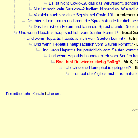
Es ist nicht Covid-19, das das verursacht, sonder
Nur ist noch kein Sars-cov-2 isoliert. Nirgendwo. Wie soll
Vorsicht auch vor einer Sepsis bei Covid-19!
-
tutnichtsz
Das hier ist ein Forum und kann die Sprechstunde für dich bei
Das hier ist ein Forum und kann die Sprechstunde für dich
Und wenn Hepatitis hauptsächlich vom Saufen kommt?
-
Borat Sa
Und wenn Hepatitis hauptsächlich vom Saufen kommt?
-
tutn
Und wenn Hepatitis hauptsächlich vom Saufen kommt?
-
Und wenn Hepatitis hauptsächlich vom Saufen komm
Und wenn Hepatitis hauptsächlich vom Saufen k
Boa, bist Du wieder ekelig *würg*
-
Mr.X
,
1
Hab ich deine Homophobie getriggert?
-
B
"Homophobie" gibt's nicht - ist natürl
Forumübersicht
|
Kontakt
|
Über uns
powe