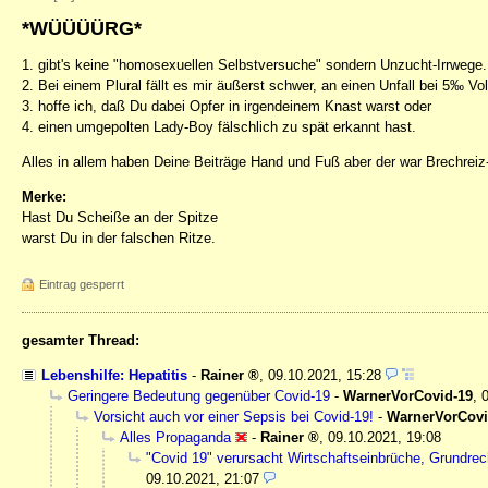
*WÜÜÜÜRG*
1. gibt's keine "homosexuellen Selbstversuche" sondern Unzucht-Irrwege.
2. Bei einem Plural fällt es mir äußerst schwer, an einen Unfall bei 5‰ Vo
3. hoffe ich, daß Du dabei Opfer in irgendeinem Knast warst oder
4. einen umgepolten Lady-Boy fälschlich zu spät erkannt hast.
Alles in allem haben Deine Beiträge Hand und Fuß aber der war Brechreiz
Merke:
Hast Du Scheiße an der Spitze
warst Du in der falschen Ritze.
Eintrag gesperrt
gesamter Thread:
Lebenshilfe: Hepatitis
-
Rainer
,
09.10.2021, 15:28
Geringere Bedeutung gegenüber Covid-19
-
WarnerVorCovid-19
,
Vorsicht auch vor einer Sepsis bei Covid-19!
-
WarnerVorCovi
Alles Propaganda
-
Rainer
,
09.10.2021, 19:08
"Covid 19" verursacht Wirtschaftseinbrüche, Grundrec
09.10.2021, 21:07