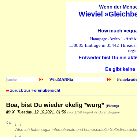
Wenn der Mensch
Wieviel »Gleichb
How much »equal
Homepage
-
Archiv 1
-
Archiv
138885 Einträge in 35442 Threads, 
regi
Entweder bist Du ein akti
Es gibt keine
WikiMANNia
Femokratie
zurück zur Forenübersicht
Boa, bist Du wieder ekelig *würg*
(Bildung)
Mr.X
,
Tuesday, 12.10.2021, 01:59
(vor 1759 Tagen)
@ Borat Sagdijev
[...]
Also ich habe sogar internationale und homosexuelle Selbstversuche 
[...]