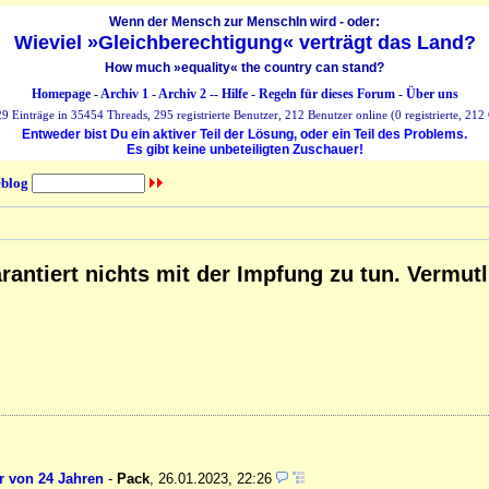
Wenn der Mensch zur MenschIn wird - oder:
Wieviel »Gleichberechtigung« verträgt das Land?
How much »equality« the country can stand?
Homepage
-
Archiv 1
-
Archiv 2
--
Hilfe
-
Regeln für dieses Forum
-
Über uns
 Einträge in 35454 Threads, 295 registrierte Benutzer, 212 Benutzer online (0 registrierte, 212 
Entweder bist Du ein aktiver Teil der Lösung, oder ein Teil des Problems.
Es gibt keine unbeteiligten Zuschauer!
blog
garantiert nichts mit der Impfung zu tun. Vermu
r von 24 Jahren
-
Pack
,
26.01.2023, 22:26