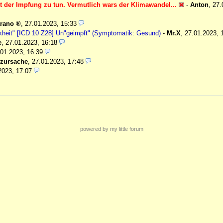
mit der Impfung zu tun. Vermutlich wars der Klimawandel...
-
Anton
,
27.
rano
,
27.01.2023, 15:33
ankheit" [ICD 10 Z28] Un"geimpft" (Symptomatik: Gesund)
-
Mr.X
,
27.01.2023, 
e
,
27.01.2023, 16:18
.01.2023, 16:39
szursache
,
27.01.2023, 17:48
2023, 17:07
powered by my little forum