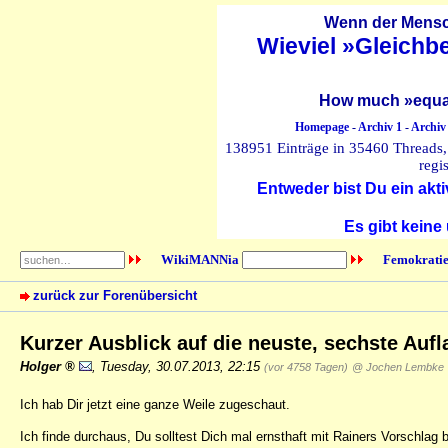
Wenn der Mensch
Wieviel »Gleichb
How much »equal
Homepage
-
Archiv 1
-
Archiv
138951 Einträge in 35460 Threads, 
regi
Entweder bist Du ein akti
Es gibt keine
WikiMANNia
Femokratie
zurück zur Forenübersicht
Kurzer Ausblick auf die neuste, sechste Auf
Holger
,
Tuesday, 30.07.2013, 22:15
(vor 4758 Tagen)
@ Jochen Lembke
Ich hab Dir jetzt eine ganze Weile zugeschaut.
Ich finde durchaus, Du solltest Dich mal ernsthaft mit Rainers Vorschlag 