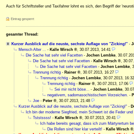
Auch für Schriftsteller und Taxifahrer lohnt es sich, den Begriff der 'neur
Eintrag gesperrt
gesamter Thread:
Kurzer Ausblick auf die neuste, sechste Auflage von "Zicking!"
-
J
Mensch Alter ...
-
Kalle Wirsch
,
30.07.2013, 14:41
Die Sache hat sehr viel Facetten
-
Jochen Lembke
,
30.07.20
Die Sache hat sehr viel Facetten
-
Kalle Wirsch
,
30.07
Die Sache hat sehr viel Facetten
-
Jochen Lembke
,
Trennung richtig
-
Rainer
,
30.07.2013, 16:27
Trennung richtig
-
Jochen Lembke
,
30.07.2013, 16:3
Trennung richtig
-
Rainer
,
30.07.2013, 17:06
Sei mir nicht böse...
-
Jochen Lembke
,
30.07
negativem, sadomasochistischem Vorzeichen.
-
P
Joe
-
Peter
,
30.07.2013, 21:48
Kurzer Ausblick auf die neuste, sechste Auflage von "Zicking!"
-
D
Ich bin der moderne Siegfried, mein Schwert ist die Feder und
Tststssss!
-
Kalle Wirsch
,
30.07.2013, 20:41
Ich habe bereits gesagt, dass ich zum Märtyrertum ber
Die Rollen sind hier klar verteilt!
-
Kalle Wirsch