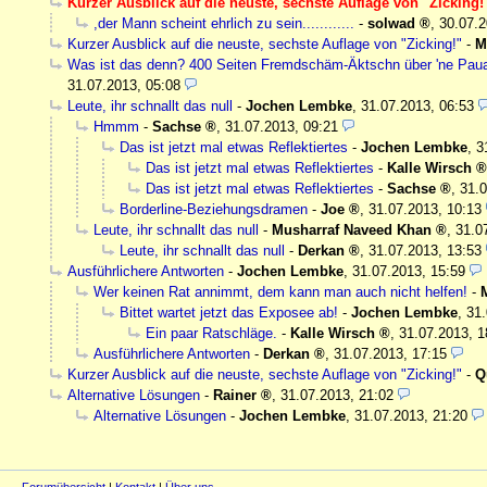
Kurzer Ausblick auf die neuste, sechste Auflage von "Zicking!
,der Mann scheint ehrlich zu sein............
-
solwad
,
30.07.2
Kurzer Ausblick auf die neuste, sechste Auflage von "Zicking!"
-
M
Was ist das denn? 400 Seiten Fremdschäm-Äktschn über 'ne Pau
31.07.2013, 05:08
Leute, ihr schnallt das null
-
Jochen Lembke
,
31.07.2013, 06:53
Hmmm
-
Sachse
,
31.07.2013, 09:21
Das ist jetzt mal etwas Reflektiertes
-
Jochen Lembke
,
3
Das ist jetzt mal etwas Reflektiertes
-
Kalle Wirsch
Das ist jetzt mal etwas Reflektiertes
-
Sachse
,
31.0
Borderline-Beziehungsdramen
-
Joe
,
31.07.2013, 10:13
Leute, ihr schnallt das null
-
Musharraf Naveed Khan
,
31.0
Leute, ihr schnallt das null
-
Derkan
,
31.07.2013, 13:53
Ausführlichere Antworten
-
Jochen Lembke
,
31.07.2013, 15:59
Wer keinen Rat annimmt, dem kann man auch nicht helfen!
-
Bittet wartet jetzt das Exposee ab!
-
Jochen Lembke
,
31.
Ein paar Ratschläge.
-
Kalle Wirsch
,
31.07.2013, 1
Ausführlichere Antworten
-
Derkan
,
31.07.2013, 17:15
Kurzer Ausblick auf die neuste, sechste Auflage von "Zicking!"
-
Q
Alternative Lösungen
-
Rainer
,
31.07.2013, 21:02
Alternative Lösungen
-
Jochen Lembke
,
31.07.2013, 21:20
Forumübersicht
|
Kontakt
|
Über uns