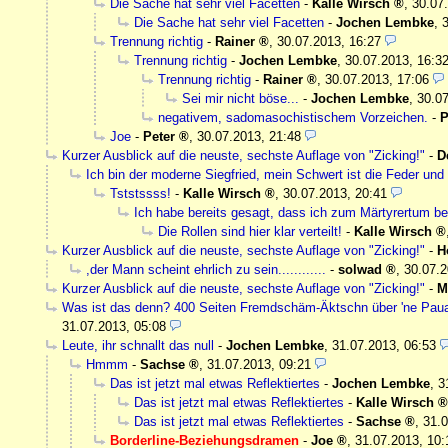
Die Sache hat sehr viel Facetten
-
Kalle Wirsch
,
30.07
Die Sache hat sehr viel Facetten
-
Jochen Lembke
,
Trennung richtig
-
Rainer
,
30.07.2013, 16:27
Trennung richtig
-
Jochen Lembke
,
30.07.2013, 16:3
Trennung richtig
-
Rainer
,
30.07.2013, 17:06
Sei mir nicht böse...
-
Jochen Lembke
,
30.07
negativem, sadomasochistischem Vorzeichen.
-
P
Joe
-
Peter
,
30.07.2013, 21:48
Kurzer Ausblick auf die neuste, sechste Auflage von "Zicking!"
-
D
Ich bin der moderne Siegfried, mein Schwert ist die Feder und
Tststssss!
-
Kalle Wirsch
,
30.07.2013, 20:41
Ich habe bereits gesagt, dass ich zum Märtyrertum ber
Die Rollen sind hier klar verteilt!
-
Kalle Wirsch
Kurzer Ausblick auf die neuste, sechste Auflage von "Zicking!"
-
H
,der Mann scheint ehrlich zu sein............
-
solwad
,
30.07.2
Kurzer Ausblick auf die neuste, sechste Auflage von "Zicking!"
-
M
Was ist das denn? 400 Seiten Fremdschäm-Äktschn über 'ne Pau
31.07.2013, 05:08
Leute, ihr schnallt das null
-
Jochen Lembke
,
31.07.2013, 06:53
Hmmm
-
Sachse
,
31.07.2013, 09:21
Das ist jetzt mal etwas Reflektiertes
-
Jochen Lembke
,
3
Das ist jetzt mal etwas Reflektiertes
-
Kalle Wirsch
Das ist jetzt mal etwas Reflektiertes
-
Sachse
,
31.0
Borderline-Beziehungsdramen
-
Joe
,
31.07.2013, 10: