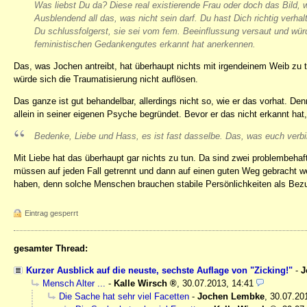
Was liebst Du da? Diese real existierende Frau oder doch das Bild, 
Ausblendend all das, was nicht sein darf. Du hast Dich richtig verhalt
Du schlussfolgerst, sie sei vom fem. Beeinflussung versaut und wür
feministischen Gedankengutes erkannt hat anerkennen.
Das, was Jochen antreibt, hat überhaupt nichts mit irgendeinem Weib zu 
würde sich die Traumatisierung nicht auflösen.
Das ganze ist gut behandelbar, allerdings nicht so, wie er das vorhat. 
allein in seiner eigenen Psyche begründet. Bevor er das nicht erkannt hat
Bedenke, Liebe und Hass, es ist fast dasselbe. Das, was euch verbin
Mit Liebe hat das überhaupt gar nichts zu tun. Da sind zwei problembehaft
müssen auf jeden Fall getrennt und dann auf einen guten Weg gebracht we
haben, denn solche Menschen brauchen stabile Persönlichkeiten als Bez
Eintrag gesperrt
gesamter Thread:
Kurzer Ausblick auf die neuste, sechste Auflage von "Zicking!"
-
J
Mensch Alter ...
-
Kalle Wirsch
,
30.07.2013, 14:41
Die Sache hat sehr viel Facetten
-
Jochen Lembke
,
30.07.20