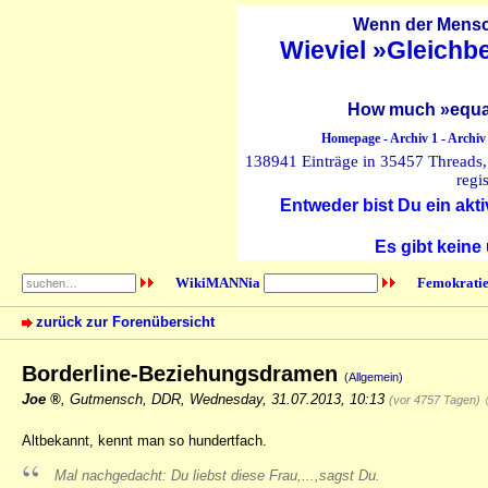
Wenn der Mensch
Wieviel »Gleichb
How much »equal
Homepage
-
Archiv 1
-
Archiv
138941 Einträge in 35457 Threads, 
regi
Entweder bist Du ein akti
Es gibt keine
WikiMANNia
Femokratie
zurück zur Forenübersicht
Borderline-Beziehungsdramen
(Allgemein)
Joe
,
Gutmensch, DDR
,
Wednesday, 31.07.2013, 10:13
(vor 4757 Tagen)
Altbekannt, kennt man so hundertfach.
Mal nachgedacht: Du liebst diese Frau,...,sagst Du.