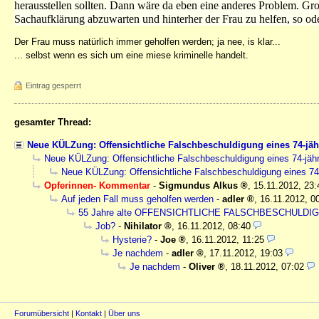
herausstellen sollten. Dann wäre da eben eine anderes Problem. Gro
Sachaufklärung abzuwarten und hinterher der Frau zu helfen, so od
Der Frau muss natürlich immer geholfen werden; ja nee, is klar...
... selbst wenn es sich um eine miese kriminelle handelt.
Eintrag gesperrt
gesamter Thread:
Neue KÜLZung: Offensichtliche Falschbeschuldigung eines 74-jäh
Neue KÜLZung: Offensichtliche Falschbeschuldigung eines 74-jähr
Neue KÜLZung: Offensichtliche Falschbeschuldigung eines 74-
Opferinnen- Kommentar
-
Sigmundus Alkus
,
15.11.2012, 23:
Auf jeden Fall muss geholfen werden
-
adler
,
16.11.2012, 0
55 Jahre alte OFFENSICHTLICHE FALSCHBESCHULDIG
Job?
-
Nihilator
,
16.11.2012, 08:40
Hysterie?
-
Joe
,
16.11.2012, 11:25
Je nachdem
-
adler
,
17.11.2012, 19:03
Je nachdem
-
Oliver
,
18.11.2012, 07:02
Forumübersicht
|
Kontakt
|
Über uns