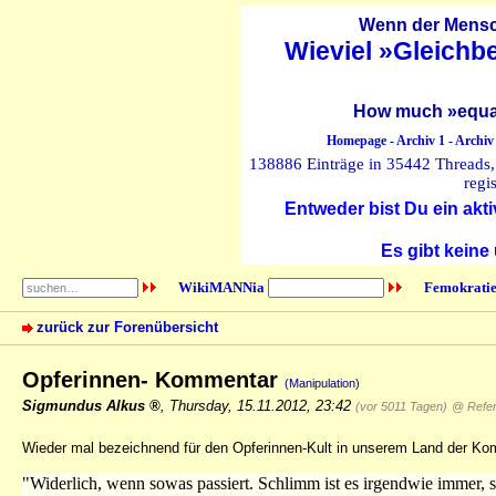
Wenn der Mensch
Wieviel »Gleichb
How much »equal
Homepage
-
Archiv 1
-
Archiv
138886 Einträge in 35442 Threads, 
regi
Entweder bist Du ein akti
Es gibt keine
WikiMANNia
Femokratie
zurück zur Forenübersicht
Opferinnen- Kommentar
(Manipulation)
Sigmundus Alkus
,
Thursday, 15.11.2012, 23:42
(vor 5011 Tagen)
@ Refera
Wieder mal bezeichnend für den Opferinnen-Kult in unserem Land der Ko
"Widerlich, wenn sowas passiert. Schlimm ist es irgendwie immer, s