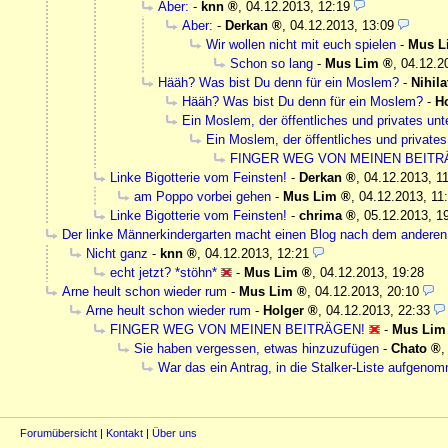
Aber:
-
knn
,
04.12.2013, 12:19
Aber:
-
Derkan
,
04.12.2013, 13:09
Wir wollen nicht mit euch spielen
-
Mus L
Schon so lang
-
Mus Lim
,
04.12.2
Hääh? Was bist Du denn für ein Moslem?
-
Nihila
Hääh? Was bist Du denn für ein Moslem?
-
H
Ein Moslem, der öffentliches und privates unt
Ein Moslem, der öffentliches und privates
FINGER WEG VON MEINEN BEITR
Linke Bigotterie vom Feinsten!
-
Derkan
,
04.12.2013, 1
am Poppo vorbei gehen
-
Mus Lim
,
04.12.2013, 11
Linke Bigotterie vom Feinsten!
-
chrima
,
05.12.2013, 1
Der linke Männerkindergarten macht einen Blog nach dem anderen 
Nicht ganz
-
knn
,
04.12.2013, 12:21
echt jetzt? *stöhn*
-
Mus Lim
,
04.12.2013, 19:28
Arne heult schon wieder rum
-
Mus Lim
,
04.12.2013, 20:10
Arne heult schon wieder rum
-
Holger
,
04.12.2013, 22:33
FINGER WEG VON MEINEN BEITRÄGEN!
-
Mus Lim
Sie haben vergessen, etwas hinzuzufügen
-
Chato
War das ein Antrag, in die Stalker-Liste aufgen
Forumübersicht
|
Kontakt
|
Über uns