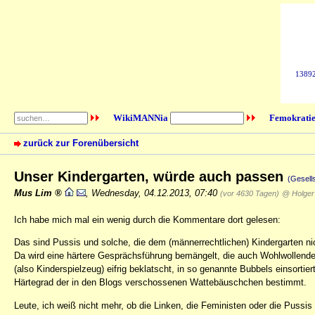
138925
WikiMANNia
Femokratie
zurück zur Forenübersicht
Unser Kindergarten, würde auch passen
(Gesell
Mus Lim
,
Wednesday, 04.12.2013, 07:40
(vor 4630 Tagen)
@ Holger
Ich habe mich mal ein wenig durch die Kommentare dort gelesen:
Das sind Pussis und solche, die dem (männerrechtlichen) Kindergarten ni
Da wird eine härtere Gesprächsführung bemängelt, die auch Wohlwollende
(also Kinderspielzeug) eifrig beklatscht, in so genannte Bubbels einsortie
Härtegrad der in den Blogs verschossenen Wattebäuschchen bestimmt.
Leute, ich weiß nicht mehr, ob die Linken, die Feministen oder die Pussis