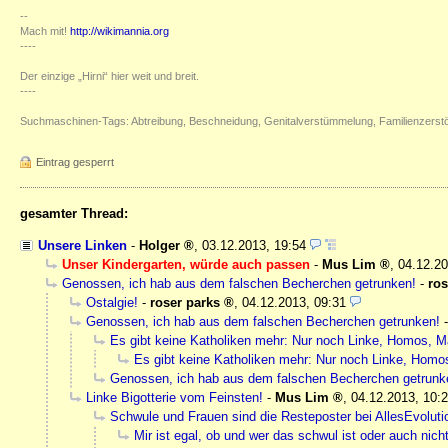
--
Mach mit!
http://wikimannia.org
----
Der einzige „Hirni“ hier weit und breit.
----
Suchmaschinen-Tags: Abtreibung, Beschneidung, Genitalverstümmelung, Familienzerst
Eintrag gesperrt
gesamter Thread:
Unsere Linken
-
Holger
,
03.12.2013, 19:54
Unser Kindergarten, würde auch passen
-
Mus Lim
,
04.12.20
Genossen, ich hab aus dem falschen Becherchen getrunken!
-
ros
Ostalgie!
-
roser parks
,
04.12.2013, 09:31
Genossen, ich hab aus dem falschen Becherchen getrunken!
Es gibt keine Katholiken mehr: Nur noch Linke, Homos, 
Es gibt keine Katholiken mehr: Nur noch Linke, Hom
Genossen, ich hab aus dem falschen Becherchen getrunk
Linke Bigotterie vom Feinsten!
-
Mus Lim
,
04.12.2013, 10:
Schwule und Frauen sind die Resteposter bei AllesEvoluti
Mir ist egal, ob und wer das schwul ist oder auch nich