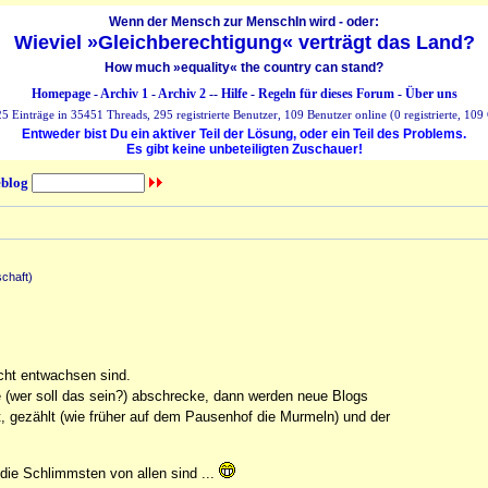
Wenn der Mensch zur MenschIn wird - oder:
Wieviel »Gleichberechtigung« verträgt das Land?
How much »equality« the country can stand?
Homepage
-
Archiv 1
-
Archiv 2
--
Hilfe
-
Regeln für dieses Forum
-
Über uns
 Einträge in 35451 Threads, 295 registrierte Benutzer, 109 Benutzer online (0 registrierte, 109 
Entweder bist Du ein aktiver Teil der Lösung, oder ein Teil des Problems.
Es gibt keine unbeteiligten Zuschauer!
blog
schaft)
cht entwachsen sind.
 (wer soll das sein?) abschrecke, dann werden neue Blogs
rt, gezählt (wie früher auf dem Pausenhof die Murmeln) und der
 die Schlimmsten von allen sind ...