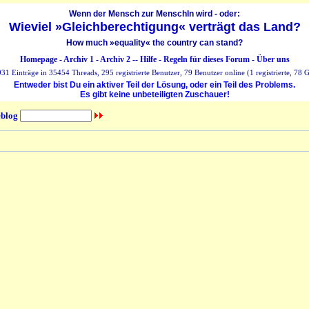
Wenn der Mensch zur MenschIn wird - oder:
Wieviel »Gleichberechtigung« verträgt das Land?
How much »equality« the country can stand?
Homepage
-
Archiv 1
-
Archiv 2
--
Hilfe
-
Regeln für dieses Forum
-
Über uns
31 Einträge in 35454 Threads, 295 registrierte Benutzer, 79 Benutzer online (1 registrierte, 78 G
Entweder bist Du ein aktiver Teil der Lösung, oder ein Teil des Problems.
Es gibt keine unbeteiligten Zuschauer!
blog