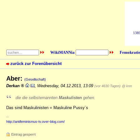
1389
WikiMANNia
Femokratie
zurück zur Forenübersicht
Aber:
(Gesellschaft)
Derkan
,
Wednesday, 04.12.2013, 13:09
(vor 4630 Tagen)
@ knn
die die selbsternannten
Maskulisten
gehen.
Das sind Maskulinisten = Maskuline Pussy´s
--
http://antifeminismus-tv.over-blog.com/
Eintrag gesperrt