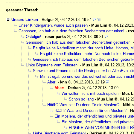
gesamter Thread:
Unsere Linken
-
Holger
,
03.12.2013, 19:54
Unser Kindergarten, würde auch passen
-
Mus Lim
,
04.12.2013
Genossen, ich hab aus dem falschen Becherchen getrunken!
-
ros
Ostalgie!
-
roser parks
,
04.12.2013, 09:31
Genossen, ich hab aus dem falschen Becherchen getrunken!
Es gibt keine Katholiken mehr: Nur noch Linke, Homos, 
Es gibt keine Katholiken mehr: Nur noch Linke, Hom
Genossen, ich hab aus dem falschen Becherchen getrunk
Linke Bigotterie vom Feinsten!
-
Mus Lim
,
04.12.2013, 10:
Schwule und Frauen sind die Resteposter bei AllesEvoluti
Mir ist egal, ob und wer das schwul ist oder auch nich
Aber:
-
knn
,
04.12.2013, 12:19
Aber:
-
Derkan
,
04.12.2013, 13:09
Wir wollen nicht mit euch spielen
-
Mus L
Schon so lang
-
Mus Lim
,
04.12.2
Hääh? Was bist Du denn für ein Moslem?
-
Nihila
Hääh? Was bist Du denn für ein Moslem?
-
H
Ein Moslem, der öffentliches und privates unt
Ein Moslem, der öffentliches und privates
FINGER WEG VON MEINEN BEITR
Linke Bigotterie vom Feinsten!
-
Derkan
,
04.12.2013, 1