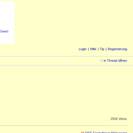
Gäste)
Login
Hilfe
Tip
Registrierung
in Thread öffnen
2556 Views
RSS-Feed dieser Diskussion