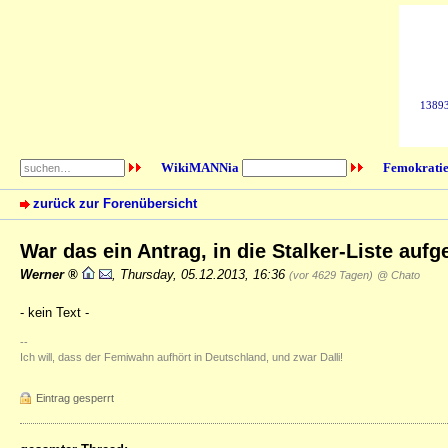
138930
WikiMANNia
Femokratie
zurück zur Forenübersicht
War das ein Antrag, in die Stalker-Liste a
Werner
,
Thursday, 05.12.2013, 16:36
(vor 4629 Tagen)
@ Chato
- kein Text -
--
Ich will, dass der Femiwahn aufhört in Deutschland, und zwar Dalli!
Eintrag gesperrt