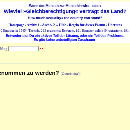
Wenn der Mensch zur MenschIn wird - oder:
Wieviel »Gleichberechtigung« verträgt das Land?
How much »equality« the country can stand?
Homepage
-
Archiv 1
-
Archiv 2
--
Hilfe
-
Regeln für dieses Forum
-
Über uns
 Einträge in 35454 Threads, 295 registrierte Benutzer, 191 Benutzer online (0 registrierte, 191 
Entweder bist Du ein aktiver Teil der Lösung, oder ein Teil des Problems.
Es gibt keine unbeteiligten Zuschauer!
blog
ufgenommen zu werden?
(Gesellschaft)