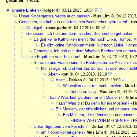
gesamter Thread:
Unsere Linken
-
Holger
,
03.12.2013, 19:54
Unser Kindergarten, würde auch passen
-
Mus Lim
,
04.12.2013
Genossen, ich hab aus dem falschen Becherchen getrunken!
-
ros
Ostalgie!
-
roser parks
,
04.12.2013, 09:31
Genossen, ich hab aus dem falschen Becherchen getrunken!
Es gibt keine Katholiken mehr: Nur noch Linke, Homos, 
Es gibt keine Katholiken mehr: Nur noch Linke, Hom
Genossen, ich hab aus dem falschen Becherchen getrunk
Linke Bigotterie vom Feinsten!
-
Mus Lim
,
04.12.2013, 10:
Schwule und Frauen sind die Resteposter bei AllesEvoluti
Mir ist egal, ob und wer das schwul ist oder auch nich
Aber:
-
knn
,
04.12.2013, 12:19
Aber:
-
Derkan
,
04.12.2013, 13:09
Wir wollen nicht mit euch spielen
-
Mus L
Schon so lang
-
Mus Lim
,
04.12.2
Hääh? Was bist Du denn für ein Moslem?
-
Nihila
Hääh? Was bist Du denn für ein Moslem?
-
H
Ein Moslem, der öffentliches und privates unt
Ein Moslem, der öffentliches und privates
FINGER WEG VON MEINEN BEITR
Linke Bigotterie vom Feinsten!
-
Derkan
,
04.12.2013, 1
am Poppo vorbei gehen
-
Mus Lim
,
04.12.2013, 11