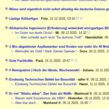
Wieso wird eigentlich nicht sofort allseitig die deutsche Grenze 
Lästige Kühlerfigur
-
Fritz
,
22.12.2025, 03:42
Afrikanische Ingenieurin (Erfinderung) entwickelt einzigartiges Bl
Im Osten nur doofe Ossis!
-
Mi
,
09.12.2025, 14:32
Man schreibt auch nicht "Du dummer Troll!"
-
Hamidullah
,
09
1 Mio abgelehnter Asylbewerber sind Kosten von mehr öls 40 Mrd.
Wertvoller als Gold ! Dank Samen Spende !
-
Soze
,
26.11.2025, 1
Gute Fachkräfte
-
Pack
,
24.11.2025, 19:47
# Remigration | Hoch die Hände, Wochenende!
-
Juliane
,
15.11.20
Eindeutig Technischen Defekt bei Busunfall
-
adler
,
09.11.2025,
Eindeutig Technischen Defekt bei Busunfall
-
Hansi
,
11.11.2025, 1
Er rief "Allahu akbar": Das Auto als Waffe
-
Manhood
,
05.11.202
Warum wohl Sozialismus ala 1984?
-
Historiker
,
05.11.2025, 13:1
Aber klar doch.....
-
Manhood
,
05.11.2025, 15:45