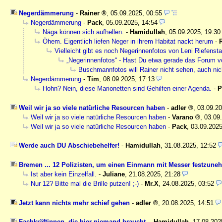
Negerdämmerung
-
Rainer
,
05.09.2025, 00:55
Negerdämmerung
-
Pack
,
05.09.2025, 14:54
Näga können sich aufhellen.
-
Hamidullah
,
05.09.2025, 19:30
Öhem. Eigentlich liefen Neger in ihrem Habitat nackt herum
-
Vielleicht gibt es noch Negerinnenfotos von Leni Riefensta
„Negerinnenfotos“ - Hast Du etwa gerade das Forum v
Buschmannfotos will Rainer nicht sehen, auch nic
Negerdämmerung
-
Tim
,
08.09.2025, 17:13
Hohn? Nein, diese Marionetten sind Gehilfen einer Agenda.
-
P
Weil wir ja so viele natürliche Resourcen haben
-
adler
,
03.09.2
Weil wir ja so viele natürliche Resourcen haben
-
Varano
,
03.09
Weil wir ja so viele natürliche Resourcen haben
-
Pack
,
03.09.2025
Werde auch DU Abschiebehelfer!
-
Hamidullah
,
31.08.2025, 12:52
Bremen ... 12 Polizisten, um einen Einmann mit Messer festzune
Ist aber kein Einzelfall.
-
Juliane
,
21.08.2025, 21:28
Nur 12? Bitte mal die Brille putzen! ;-)
-
Mr.X
,
24.08.2025, 03:52
Jetzt kann nichts mehr schief gehen
-
adler
,
20.08.2025, 14:51
Fachkräftinnen, die hier niemand braucht.
-
Hamidullah
,
17.08.202