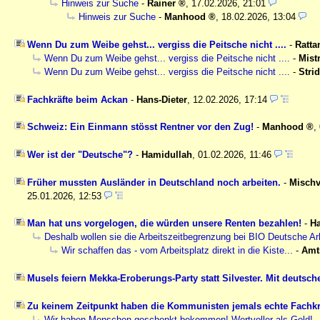
Hinweis zur Suche
-
Rainer
,
17.02.2026, 21:01
Hinweis zur Suche
-
Manhood
,
18.02.2026, 13:04
Wenn Du zum Weibe gehst... vergiss die Peitsche nicht ....
-
Ratta
Wenn Du zum Weibe gehst... vergiss die Peitsche nicht ....
-
Mist
Wenn Du zum Weibe gehst... vergiss die Peitsche nicht ....
-
Strid
Fachkräfte beim Ackan
-
Hans-Dieter
,
12.02.2026, 17:14
Schweiz: Ein Einmann stösst Rentner vor den Zug!
-
Manhood
,
Wer ist der "Deutsche"?
-
Hamidullah
,
01.02.2026, 11:46
Früher mussten Ausländer in Deutschland noch arbeiten.
-
Mischv
25.01.2026, 12:53
Man hat uns vorgelogen, die würden unsere Renten bezahlen!
-
H
Deshalb wollen sie die Arbeitszeitbegrenzung bei BIO Deutsche Ar
Wir schaffen das - vom Arbeitsplatz direkt in die Kiste...
-
Amt
Musels feiern Mekka-Eroberungs-Party statt Silvester. Mit deutsc
Zu keinem Zeitpunkt haben die Kommunisten jemals echte Fachkrä
Wir haben Menschen geschenkt bekommen! Wertvoller als Gold!