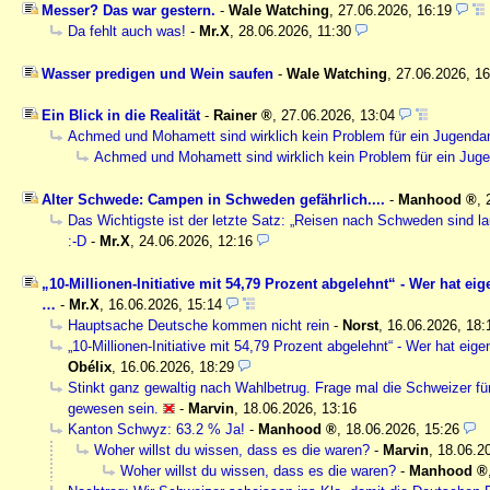
Messer? Das war gestern.
-
Wale Watching
,
27.06.2026, 16:19
Da fehlt auch was!
-
Mr.X
,
28.06.2026, 11:30
Wasser predigen und Wein saufen
-
Wale Watching
,
27.06.2026, 1
Ein Blick in die Realität
-
Rainer
,
27.06.2026, 13:04
Achmed und Mohamett sind wirklich kein Problem für ein Jugendam
Achmed und Mohamett sind wirklich kein Problem für ein Juge
Alter Schwede: Campen in Schweden gefährlich....
-
Manhood
,
Das Wichtigste ist der letzte Satz: „Reisen nach Schweden sind lau
:-D
-
Mr.X
,
24.06.2026, 12:16
„10-Millionen-Initiative mit 54,79 Prozent abgelehnt“ - Wer hat ei
…
-
Mr.X
,
16.06.2026, 15:14
Hauptsache Deutsche kommen nicht rein
-
Norst
,
16.06.2026, 18:
„10-Millionen-Initiative mit 54,79 Prozent abgelehnt“ - Wer hat ei
Obélix
,
16.06.2026, 18:29
Stinkt ganz gewaltig nach Wahlbetrug. Frage mal die Schweizer für
gewesen sein.
-
Marvin
,
18.06.2026, 13:16
Kanton Schwyz: 63.2 % Ja!
-
Manhood
,
18.06.2026, 15:26
Woher willst du wissen, dass es die waren?
-
Marvin
,
18.06.2
Woher willst du wissen, dass es die waren?
-
Manhood