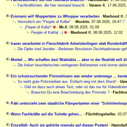
Fachkräftinnen, die hier niemand braucht.
-
Varano
,
17.08.2025,
Einmann will Wuppertaler zu Whopper verarbeiten
-
Manhood
,
Vermutlich ein "People of Koller".
-
Mockito
,
07.08.2025, 19:47
„Piepel of Kalla“!
-
Mr.X
,
08.08.2025, 01:09
People of Kalifat :-)
-
Manhood
,
08.08.2025, 12:02
Iraner verarbeitet in Fleischfabrik Arbeitskollegen statt Runderhäl
Die Opfer sind Jesiden - Beduinen Revolution Dschihadistasan geht
Merkel ... Wir schaffen das! Blablabla ... aber in der Realität will 
Die linken heuchlerischen verlogenen Befürworter sind immer dafür, 
Ein schutzsuchender Pimmelmann war wieder unterwegs ... heute 
So sieht gute Polizeiarbeit aus. Einfach weg mit dem Dreck!
-
Uw
Gibt es dazu auch etwas Text, oder ist das nur für Videoidiote
Brauchst Du eine Bewchreibung des Pimmels ?
-
Fachkra
Paki unterzieht zwei staatliche Pämpertanten einer "Schönheitsop
Wenn Fachkräfte auf die Toilette gehen...
-
Flüchtlingshelfer
,
03.07
Einzelfall: Auch sie gehörte niemals auf diesen Posten!
-
Hamidul