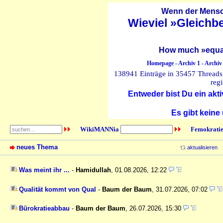
Wenn der Mensch
Wieviel »Gleichb
How much »equal
Homepage
-
Archiv 1
-
Archiv
138941 Einträge in 35457 Threads, 
regi
Entweder bist Du ein akti
Es gibt keine
WikiMANNia
Femokratie
neues Thema
aktualisieren
Was meint ihr ...
-
Hamidullah
,
01.08.2026, 12:22
Qualität kommt von Qual
-
Baum der Baum
,
31.07.2026, 07:02
Bürokratieabbau
-
Baum der Baum
,
26.07.2026, 15:30