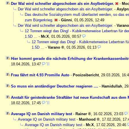
Der Wal wird schneller abgeschoben als ein Asylbetrüger.
-
Moc
Der Wal wird schneller abgeschoben als ein Asylbetrüger.
-
Asylpr
Das deutsche Sozialsystem muß überlastet werden, so das e
zum Bürgerkrieg.
-
Günni
,
01.05.2026, 12:49
Der Wal wird schneller abgeschoben als ein Asylbetrüger.
-
Varano
12 Tonnen wiegt das Ding! - Kubikmeterweise Lebertran für d
1.5D …
-
Mr.X
,
01.05.2026, 00:57
12 Tonnen wiegt das Ding! - Kubikmeterweise Lebertran f
1.5D …
-
Varano
,
01.05.2026, 01:13
Hier kommt gerade die nächste Erhöhung der Krankenkassenbeiträ
18.04.2026, 13:47
Frau fährt mit 4.93 Promille Auto
-
Pooizeibericht
,
29.03.2026, 16:
So muss ein anständiger Deutscher reagieren ....
-
Hamidullah
,
29
Anstalt für geisteskranke Straftäter hat neue Kundschaft aus dem
18.02.2026, 17:45
Average IQ on Danish military test
-
Rainer
,
16.02.2026, 23:03
Average IQ on Danish military test
-
Manhood
,
17.02.2026, 17:
Average IQ on Danish military test
-
Mr.X
,
17.02.2026, 20:46