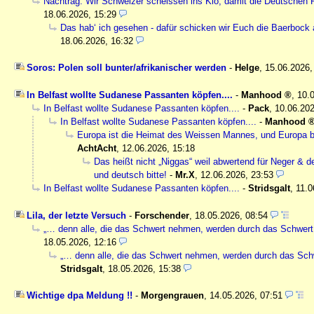
Nachtrag: Wir Schweizer scheissen ins Klo, damit die Deutschen R
18.06.2026, 15:29
Das hab‘ ich gesehen - dafür schicken wir Euch die Baerbock a
18.06.2026, 16:32
Soros: Polen soll bunter/afrikanischer werden
-
Helge
,
15.06.2026,
In Belfast wollte Sudanese Passanten köpfen....
-
Manhood
,
10.
In Belfast wollte Sudanese Passanten köpfen....
-
Pack
,
10.06.202
In Belfast wollte Sudanese Passanten köpfen....
-
Manhood
Europa ist die Heimat des Weissen Mannes, und Europa bl
AchtAcht
,
12.06.2026, 15:18
Das heißt nicht „Niggas“ weil abwertend für Neger & de
und deutsch bitte!
-
Mr.X
,
12.06.2026, 23:53
In Belfast wollte Sudanese Passanten köpfen....
-
Stridsgalt
,
11.0
Lila, der letzte Versuch
-
Forschender
,
18.05.2026, 08:54
„… denn alle, die das Schwert nehmen, werden durch das Schwe
18.05.2026, 12:16
„… denn alle, die das Schwert nehmen, werden durch das S
Stridsgalt
,
18.05.2026, 15:38
Wichtige dpa Meldung !!
-
Morgengrauen
,
14.05.2026, 07:51