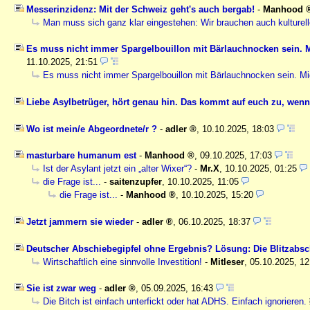
Messerinzidenz: Mit der Schweiz geht's auch bergab!
-
Manhood
Man muss sich ganz klar eingestehen: Wir brauchen auch kulturel
Es muss nicht immer Spargelbouillon mit Bärlauchnocken sein. Mi
11.10.2025, 21:51
Es muss nicht immer Spargelbouillon mit Bärlauchnocken sein. Mig
Liebe Asylbetrüger, hört genau hin. Das kommt auf euch zu, wenn
Wo ist mein/e Abgeordnete/r ?
-
adler
,
10.10.2025, 18:03
masturbare humanum est
-
Manhood
,
09.10.2025, 17:03
Ist der Asylant jetzt ein „alter Wixer“?
-
Mr.X
,
10.10.2025, 01:25
die Frage ist...
-
saitenzupfer
,
10.10.2025, 11:05
die Frage ist...
-
Manhood
,
10.10.2025, 15:20
Jetzt jammern sie wieder
-
adler
,
06.10.2025, 18:37
Deutscher Abschiebegipfel ohne Ergebnis? Lösung: Die Blitzab
Wirtschaftlich eine sinnvolle Investition!
-
Mitleser
,
05.10.2025, 12
Sie ist zwar weg
-
adler
,
05.09.2025, 16:43
Die Bitch ist einfach unterfickt oder hat ADHS. Einfach ignorieren.