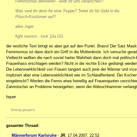
Feminismus definieren - wollt ihr uns verarschen?
Was seid ihr denn für eine Truppe? Tretet ihr für Geld in lila
Plüsch-Kostümen auf?
alles roger
fight sexism - fuck 12a GG
der restliche Text bringt es aber gut auf den Punkt. Bravo! Der Satz Mas
Feminismus ist dann doch ein Griff in die Mottenkiste. Ich versuche gera
Vielleicht wollten die nach soviel harter Wahrheit dann doch mal politisc
Frauenhass erschlagen werden? Nicht in die rechte Ecke gedrängt werden?
Die Lebenswirklichkeit von Frauen tangiert auch jene der Männer und vice
impliziert aber eine Lebenswirklichkeit wie im Schlaraffenland. Der Kuche
eingebrockt? Werden die Femis etwa freiwillig auf Frauenquoten verzicht
Zahnstocher an Probleme herangehen, wenn der Abbruchhammer verlangt 
hquer
Eintrag gesperrt
gesamter Thread:
Männerforum Karlsruhe
-
JR
,
17.04.2007, 22:52