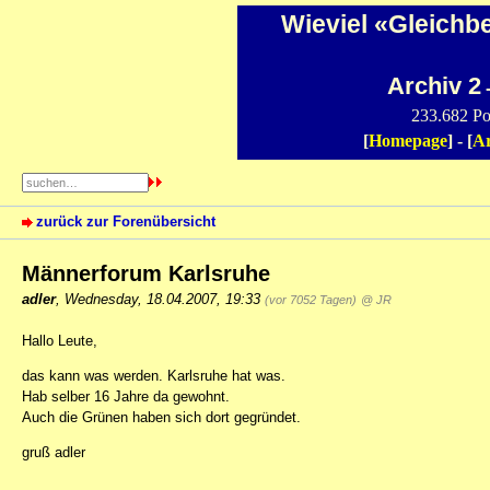
Wieviel «Gleichb
Archiv 2
-
233.682 Po
[
Homepage
] - [
Ar
zurück zur Forenübersicht
Männerforum Karlsruhe
adler
,
Wednesday, 18.04.2007, 19:33
(vor 7052 Tagen)
@ JR
Hallo Leute,
das kann was werden. Karlsruhe hat was.
Hab selber 16 Jahre da gewohnt.
Auch die Grünen haben sich dort gegründet.
gruß adler