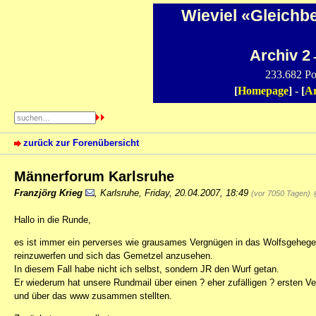
Wieviel «Gleichb
Archiv 2
-
233.682 Po
[
Homepage
] - [
Ar
zurück zur Forenübersicht
Männerforum Karlsruhe
Franzjörg Krieg
,
Karlsruhe
,
Friday, 20.04.2007, 18:49
(vor 7050 Tagen)
Hallo in die Runde,
es ist immer ein perverses wie grausames Vergnügen in das Wolfsgehege
reinzuwerfen und sich das Gemetzel anzusehen.
In diesem Fall habe nicht ich selbst, sondern JR den Wurf getan.
Er wiederum hat unsere Rundmail über einen ? eher zufälligen ? ersten Ve
und über das www zusammen stellten.