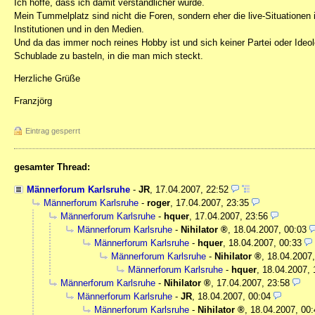
Ich hoffe, dass ich damit verständlicher wurde.
Mein Tummelplatz sind nicht die Foren, sondern eher die live-Situationen 
Institutionen und in den Medien.
Und da das immer noch reines Hobby ist und sich keiner Partei oder Ide
Schublade zu basteln, in die man mich steckt.
Herzliche Grüße
Franzjörg
Eintrag gesperrt
gesamter Thread:
Männerforum Karlsruhe
-
JR
,
17.04.2007, 22:52
Männerforum Karlsruhe
-
roger
,
17.04.2007, 23:35
Männerforum Karlsruhe
-
hquer
,
17.04.2007, 23:56
Männerforum Karlsruhe
-
Nihilator
,
18.04.2007, 00:03
Männerforum Karlsruhe
-
hquer
,
18.04.2007, 00:33
Männerforum Karlsruhe
-
Nihilator
,
18.04.2007,
Männerforum Karlsruhe
-
hquer
,
18.04.2007, 
Männerforum Karlsruhe
-
Nihilator
,
17.04.2007, 23:58
Männerforum Karlsruhe
-
JR
,
18.04.2007, 00:04
Männerforum Karlsruhe
-
Nihilator
,
18.04.2007, 00: