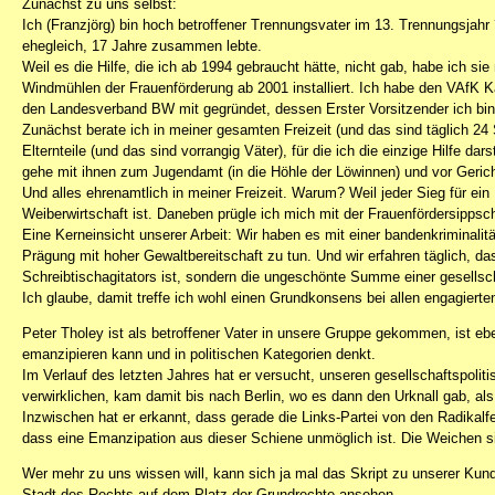
Zunächst zu uns selbst:
Ich (Franzjörg) bin hoch betroffener Trennungsvater im 13. Trennungsjahr ?
ehegleich, 17 Jahre zusammen lebte.
Weil es die Hilfe, die ich ab 1994 gebraucht hätte, nicht gab, habe ich 
Windmühlen der Frauenförderung ab 2001 installiert. Ich habe den VAfK K
den Landesverband BW mit gegründet, dessen Erster Vorsitzender ich bin
Zunächst berate ich in meiner gesamten Freizeit (und das sind täglich 2
Elternteile (und das sind vorrangig Väter), für die ich die einzige Hilfe dar
gehe mit ihnen zum Jugendamt (in die Höhle der Löwinnen) und vor Gericht
Und alles ehrenamtlich in meiner Freizeit. Warum? Weil jeder Sieg für ein Ki
Weiberwirtschaft ist. Daneben prügle ich mich mit der Frauenfördersippsch
Eine Kerneinsicht unserer Arbeit: Wir haben es mit einer bandenkriminalitä
Prägung mit hoher Gewaltbereitschaft zu tun. Und wir erfahren täglich, d
Schreibtischagitators ist, sondern die ungeschönte Summe einer gesellsc
Ich glaube, damit treffe ich wohl einen Grundkonsens bei allen engagiert
Peter Tholey ist als betroffener Vater in unsere Gruppe gekommen, ist eb
emanzipieren kann und in politischen Kategorien denkt.
Im Verlauf des letzten Jahres hat er versucht, unseren gesellschaftspolit
verwirklichen, kam damit bis nach Berlin, wo es dann den Urknall gab, als 
Inzwischen hat er erkannt, dass gerade die Links-Partei von den Radikalf
dass eine Emanzipation aus dieser Schiene unmöglich ist. Die Weichen s
Wer mehr zu uns wissen will, kann sich ja mal das Skript zu unserer K
Stadt des Rechts auf dem Platz der Grundrechte ansehen