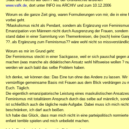
www.vafk.de
, dort unter INFO ins ARCHIV und zum 10.12.2006
Worum es die ganze Zeit ging, waren Formulierungen von mir, die in eine 
vorbei geht.
?Maskulismus nicht als Pendant, sondern als Ergänzung von Feminismu
Emanzipation von Männern nicht durch Ausgrenzung der Frauen, sondern 
stand dabei in einer Sammlung von Themenkreisen, die (noch) keine Gang
??..als Ergänzung zum Feminismus?? wäre wohl nicht so missverständli
Worum es mir im Grund geht:
Der Feminismus steckt in einer Sackgasse, weil er sich pauschal gegen al
machen (was manche als didaktischen Ansatz wohl hilfsweise wollen ? nur
werden wir auch bald das selbe Problem haben.
Ich denke, wir können das: Das Eine tun ohne das Andere zu lassen. Wir
vernünftige gemeinsame Basis mit Frauen aus dem Blick verdrängen zu m
Euch. Täglich.
Die eigentlich emanzipatorische Leistung eines maskulistischen Ansatzes
Feminismus mit totalitärem Anspruch durch das selbe auf männlich, sond
ist schließlich auch die tägliche reale Aufgabe. Dabei muss ich mich nic
beschränken, ich darf auch beißen.
Ich habe das Glück, dass man mich nicht in eine parteipolitisch normiert
enfant terrible spielen und mich unbeliebt machen.