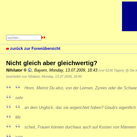
zurück zur Forenübersicht
Nicht gleich aber gleichwertig?
Nihilator
,
Bayern
,
Monday, 13.07.2009, 18:43
(vor 6236 Tagen)
@ Die k
bearbeitet von Nihilator, Monday, 13.07.2009, 18:46
Hmm. Meinst Du also, von der Leimen, Zynies oder die Schwarz
sehr
an dem Unglück, das sie angerichtet haben? Glaub's eigentlich 
Mir
scheit, Frauen können durchaus auch auf Kosten von Männern 
sein.