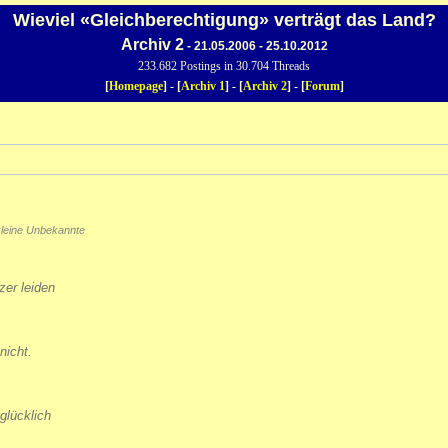
Wieviel «Gleichberechtigung» verträgt das Land?
Archiv 2
- 21.05.2006 - 25.10.2012
233.682 Postings in 30.704 Threads
[
Homepage
] - [
Archiv 1
] - [
Archiv 2
] - [
Forum
]
leine Unbekannte
er leiden
nicht.
glücklich