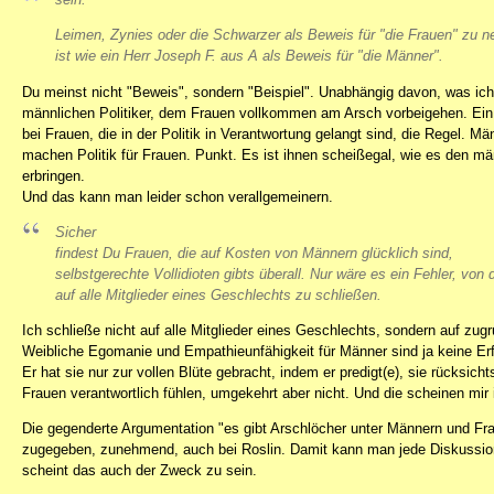
Leimen, Zynies oder die Schwarzer als Beweis für "die Frauen" zu 
ist wie ein Herr Joseph F. aus A als Beweis für "die Männer".
Du meinst nicht "Beweis", sondern "Beispiel". Unabhängig davon, was ich v
männlichen Politiker, dem Frauen vollkommen am Arsch vorbeigehen. Ein s
bei Frauen, die in der Politik in Verantwortung gelangt sind, die Regel. 
machen Politik für Frauen. Punkt. Es ist ihnen scheißegal, wie es den män
erbringen.
Und das kann man leider schon verallgemeinern.
Sicher
findest Du Frauen, die auf Kosten von Männern glücklich sind,
selbstgerechte Vollidioten gibts überall. Nur wäre es ein Fehler, von
auf
alle
Mitglieder eines Geschlechts zu schließen.
Ich schließe nicht auf alle Mitglieder eines Geschlechts, sondern auf zug
Weibliche Egomanie und Empathieunfähigkeit für Männer sind ja keine E
Er hat sie nur zur vollen Blüte gebracht, indem er predigt(e), sie rücksi
Frauen verantwortlich fühlen, umgekehrt aber nicht. Und die scheinen mir
Die gegenderte Argumentation "es gibt Arschlöcher unter Männern und Fr
zugegeben, zunehmend, auch bei Roslin. Damit kann man jede Diskussion
scheint das auch der Zweck zu sein.