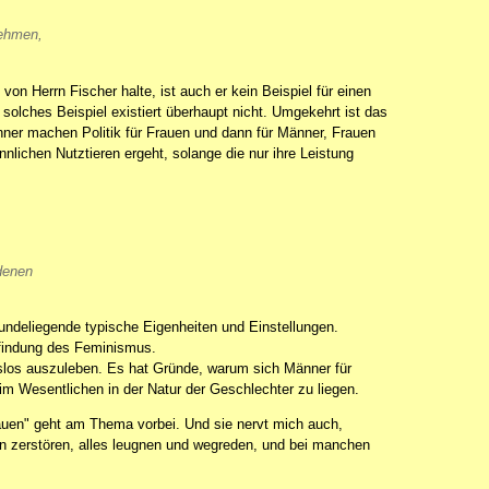
nehmen,
on Herrn Fischer halte, ist auch er kein Beispiel für einen
olches Beispiel existiert überhaupt nicht. Umgekehrt ist das
Männer machen Politik für Frauen und dann für Männer, Frauen
nlichen Nutztieren ergeht, solange die nur ihre Leistung
 denen
rundeliegende typische Eigenheiten und Einstellungen.
rfindung des Feminismus.
chtslos auszuleben. Es hat Gründe, warum sich Männer für
 im Wesentlichen in der Natur der Geschlechter zu liegen.
auen" geht am Thema vorbei. Und sie nervt mich auch,
 zerstören, alles leugnen und wegreden, und bei manchen