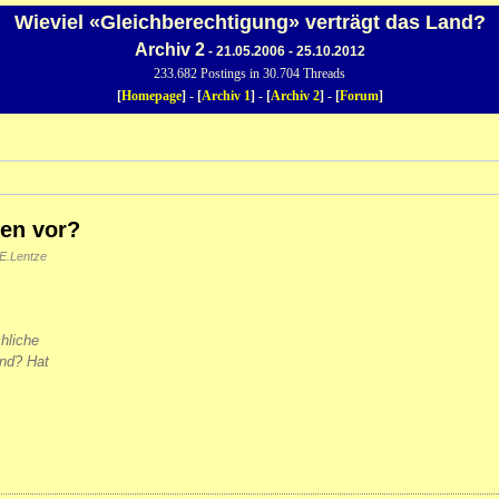
Wieviel «Gleichberechtigung» verträgt das Land?
Archiv 2
- 21.05.2006 - 25.10.2012
233.682 Postings in 30.704 Threads
[
Homepage
] - [
Archiv 1
] - [
Archiv 2
] - [
Forum
]
fen vor?
E.Lentze
hliche
ind? Hat