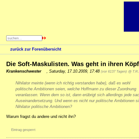
zurück zur Forenübersicht
Die Soft-Maskulisten. Was geht in ihren Köp
Krankenschwester
,
Saturday, 17.10.2009, 17:48
(vor 6137 Tagen)
@ T.R.
Nihilator meinte (wenn ich richtig verstanden habe), daß es wohl
politische Ambitionen seien, welche Hoffmann zu dieser Zuordnung
veranlassen. Wenn dem so ist, dann erübrigt sich allerdings jede sac
Auseinandersetzung. Und wenn es nicht nur politische Ambitionen s
Nihilator politische Ambitionen?
Warum fragst du andere und nicht ihn?
Eintrag gesperrt