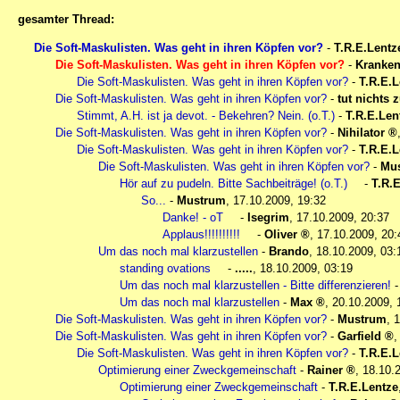
gesamter Thread:
Die Soft-Maskulisten. Was geht in ihren Köpfen vor?
-
T.R.E.Lentz
Die Soft-Maskulisten. Was geht in ihren Köpfen vor?
-
Kranken
Die Soft-Maskulisten. Was geht in ihren Köpfen vor?
-
T.R.E.L
Die Soft-Maskulisten. Was geht in ihren Köpfen vor?
-
tut nichts 
Stimmt, A.H. ist ja devot. - Bekehren? Nein. (o.T.)
-
T.R.E.Len
Die Soft-Maskulisten. Was geht in ihren Köpfen vor?
-
Nihilator
Die Soft-Maskulisten. Was geht in ihren Köpfen vor?
-
T.R.E.L
Die Soft-Maskulisten. Was geht in ihren Köpfen vor?
-
Mu
Hör auf zu pudeln. Bitte Sachbeiträge! (o.T.)
-
T.R.
So...
-
Mustrum
,
17.10.2009, 19:32
Danke! - oT
-
Isegrim
,
17.10.2009, 20:37
Applaus!!!!!!!!!!
-
Oliver
,
17.10.2009, 20:
Um das noch mal klarzustellen
-
Brando
,
18.10.2009, 03:
standing ovations
-
.....
,
18.10.2009, 03:19
Um das noch mal klarzustellen - Bitte differenzieren!
Um das noch mal klarzustellen
-
Max
,
20.10.2009, 
Die Soft-Maskulisten. Was geht in ihren Köpfen vor?
-
Mustrum
,
1
Die Soft-Maskulisten. Was geht in ihren Köpfen vor?
-
Garfield
Die Soft-Maskulisten. Was geht in ihren Köpfen vor?
-
T.R.E.L
Optimierung einer Zweckgemeinschaft
-
Rainer
,
18.10.
Optimierung einer Zweckgemeinschaft
-
T.R.E.Lentze