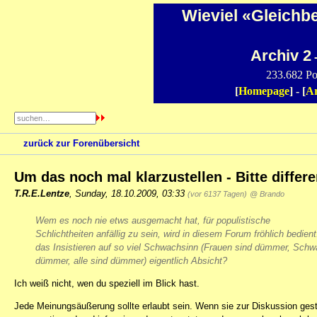
Wieviel «Gleichb
Archiv 2
-
233.682 Po
[
Homepage
] - [
Ar
zurück zur Forenübersicht
Um das noch mal klarzustellen - Bitte differe
T.R.E.Lentze
,
Sunday, 18.10.2009, 03:33
(vor 6137 Tagen)
@ Brando
Wem es noch nie etws ausgemacht hat, für populistische
Schlichtheiten anfällig zu sein, wird in diesem Forum fröhlich bedient.
das Insistieren auf so viel Schwachsinn (Frauen sind dümmer, Schw
dümmer, alle sind dümmer) eigentlich Absicht?
Ich weiß nicht, wen du speziell im Blick hast.
Jede Meinungsäußerung sollte erlaubt sein. Wenn sie zur Diskussion geste