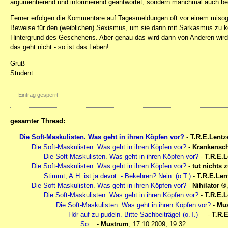
argumentierend und informierend geantwortet, sondern manchmal auch bel
Ferner erfolgen die Kommentare auf Tagesmeldungen oft vor einem miso
Beweise für den (weiblichen) Sexismus, um sie dann mit Sarkasmus zu ko
Hintergrund des Geschehens. Aber genau das wird dann von Anderen wird 
das geht nicht - so ist das Leben!
Gruß
Student
Eintrag gesperrt
gesamter Thread:
Die Soft-Maskulisten. Was geht in ihren Köpfen vor?
-
T.R.E.Lentz
Die Soft-Maskulisten. Was geht in ihren Köpfen vor?
-
Krankensc
Die Soft-Maskulisten. Was geht in ihren Köpfen vor?
-
T.R.E.L
Die Soft-Maskulisten. Was geht in ihren Köpfen vor?
-
tut nichts 
Stimmt, A.H. ist ja devot. - Bekehren? Nein. (o.T.)
-
T.R.E.Len
Die Soft-Maskulisten. Was geht in ihren Köpfen vor?
-
Nihilator
Die Soft-Maskulisten. Was geht in ihren Köpfen vor?
-
T.R.E.L
Die Soft-Maskulisten. Was geht in ihren Köpfen vor?
-
Mu
Hör auf zu pudeln. Bitte Sachbeiträge! (o.T.)
-
T.R.
So...
-
Mustrum
,
17.10.2009, 19:32