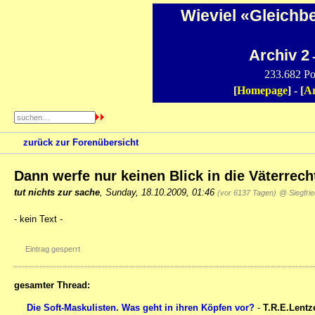
Wieviel «Gleichb
Archiv 2
-
233.682 Po
[
Homepage
] - [
Ar
zurück zur Forenübersicht
Dann werfe nur keinen Blick in die Väterrech
tut nichts zur sache
,
Sunday, 18.10.2009, 01:46
(vor 6137 Tagen)
@ Siegfrie
- kein Text -
Eintrag gesperrt
gesamter Thread:
Die Soft-Maskulisten. Was geht in ihren Köpfen vor?
-
T.R.E.Lentz