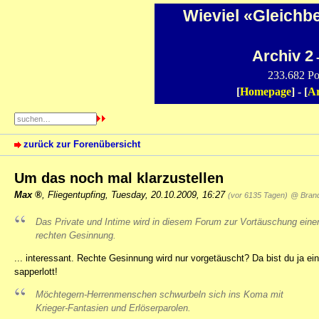
Wieviel «Gleichb
Archiv 2
-
233.682 Po
[
Homepage
] - [
Ar
zurück zur Forenübersicht
Um das noch mal klarzustellen
Max
,
Fliegentupfing
,
Tuesday, 20.10.2009, 16:27
(vor 6135 Tagen)
@ Bran
Das Private und Intime wird in diesem Forum zur Vortäuschung eine
rechten Gesinnung.
... interessant. Rechte Gesinnung wird nur vorgetäuscht? Da bist du ja 
sapperlott!
Möchtegern-Herrenmenschen schwurbeln sich ins Koma mit
Krieger-Fantasien und Erlöserparolen.