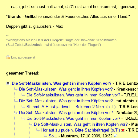
... na ja, jetzt schaust halt amal, daß't erst amal hochkommst, irgendwie, tä
"
Brand
o - Grillkohlenanzünder & Feuerlöscher. Alles aus einer Hand."
Deppen gibt´s, glaubsters - Max
--
"Wenigstens bin ich
Herr der Fliegen
", sagte der stinkende Scheißhaufen.
(Baal Zebub/
Beelzebub
- wird übersetzt mit "Herr der Fliegen")
Eintrag gesperrt
gesamter Thread:
Die Soft-Maskulisten. Was geht in ihren Köpfen vor?
-
T.R.E.Lentz
Die Soft-Maskulisten. Was geht in ihren Köpfen vor?
-
Krankensc
Die Soft-Maskulisten. Was geht in ihren Köpfen vor?
-
T.R.E.L
Die Soft-Maskulisten. Was geht in ihren Köpfen vor?
-
tut nichts 
Stimmt, A.H. ist ja devot. - Bekehren? Nein. (o.T.)
-
T.R.E.Len
Die Soft-Maskulisten. Was geht in ihren Köpfen vor?
-
Nihilator
Die Soft-Maskulisten. Was geht in ihren Köpfen vor?
-
T.R.E.L
Die Soft-Maskulisten. Was geht in ihren Köpfen vor?
-
Mu
Hör auf zu pudeln. Bitte Sachbeiträge! (o.T.)
-
T.R.
So...
-
Mustrum
,
17.10.2009, 19:32