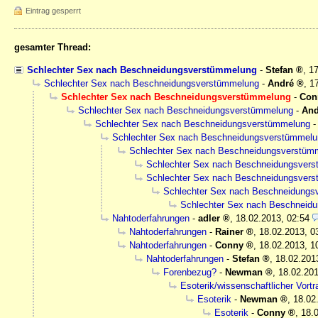
Eintrag gesperrt
gesamter Thread:
Schlechter Sex nach Beschneidungsverstümmelung
-
Stefan
,
17
Schlechter Sex nach Beschneidungsverstümmelung
-
André
,
1
Schlechter Sex nach Beschneidungsverstümmelung
-
Con
Schlechter Sex nach Beschneidungsverstümmelung
-
And
Schlechter Sex nach Beschneidungsverstümmelung
Schlechter Sex nach Beschneidungsverstümmelu
Schlechter Sex nach Beschneidungsverstüm
Schlechter Sex nach Beschneidungsver
Schlechter Sex nach Beschneidungsver
Schlechter Sex nach Beschneidungs
Schlechter Sex nach Beschneid
Nahtoderfahrungen
-
adler
,
18.02.2013, 02:54
Nahtoderfahrungen
-
Rainer
,
18.02.2013, 0
Nahtoderfahrungen
-
Conny
,
18.02.2013, 1
Nahtoderfahrungen
-
Stefan
,
18.02.201
Forenbezug?
-
Newman
,
18.02.201
Esoterik/wissenschaftlicher Vort
Esoterik
-
Newman
,
18.02
Esoterik
-
Conny
,
18.