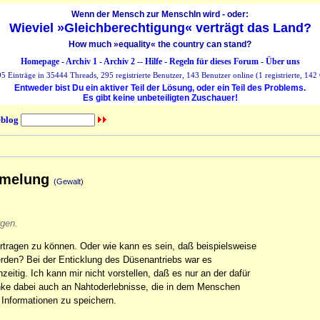
Wenn der Mensch zur MenschIn wird - oder:
Wieviel »Gleichberechtigung« verträgt das Land?
How much »equality« the country can stand?
Homepage
-
Archiv 1
-
Archiv 2
--
Hilfe
-
Regeln für dieses Forum
-
Über uns
 Einträge in 35444 Threads, 295 registrierte Benutzer, 143 Benutzer online (1 registrierte, 142 
Entweder bist Du ein aktiver Teil der Lösung, oder ein Teil des Problems.
Es gibt keine unbeteiligten Zuschauer!
blog
mmelung
(Gewalt)
rgen.
ragen zu können. Oder wie kann es sein, daß beispielsweise
rden? Bei der Enticklung des Düsenantriebs war es
eitig. Ich kann mir nicht vorstellen, daß es nur an der dafür
denke dabei auch an Nahtoderlebnisse, die in dem Menschen
t, Informationen zu speichern.