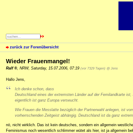
zurück zur Forenübersicht
Wieder Frauenmangel!
Ralf
,
NRW
,
Saturday, 15.07.2006, 07:19
(vor 7329 Tagen)
@ Jens
Hallo Jens,
Ich denke schon, dass
Deutschland eines der extremsten Länder auf der Femilandkarte ist,
eigentlich ist ganz Europa verseucht.
Wie Frauen die Messlatte bezüglich der Partnerwahl anlegen, ist vo
vorherrschenden Zeitgeist abhängig. Deutschland ist da ganz extrem
nö, nicht wirklich. Das ist kein deutsches, sondern ein allgemein westl
Feminismus noch wesentlich schlimmer wütet als hier, ist ja allgemein be