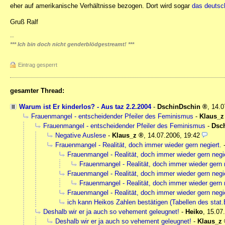
eher auf amerikanische Verhältnisse bezogen. Dort wird sogar
das deutsc
Gruß Ralf
--
*** Ich bin doch nicht genderblödgestreamt! ***
Eintrag gesperrt
gesamter Thread:
Warum ist Er kinderlos? - Aus taz 2.2.2004
-
DschinDschin
,
14.0
Frauenmangel - entscheidender Pfeiler des Feminismus
-
Klaus_z
Frauenmangel - entscheidender Pfeiler des Feminismus
-
Dsc
Negative Auslese
-
Klaus_z
,
14.07.2006, 19:42
Frauenmangel - Realität, doch immer wieder gern negiert.
Frauenmangel - Realität, doch immer wieder gern negie
Frauenmangel - Realität, doch immer wieder gern n
Frauenmangel - Realität, doch immer wieder gern negie
Frauenmangel - Realität, doch immer wieder gern n
Frauenmangel - Realität, doch immer wieder gern negie
ich kann Heikos Zahlen bestätigen (Tabellen des stat
Deshalb wir er ja auch so vehement geleugnet!
-
Heiko
,
15.07
Deshalb wir er ja auch so vehement geleugnet!
-
Klaus_z