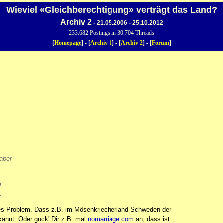
Wieviel «Gleichberechtigung» verträgt das Land?
Archiv 2
- 21.05.2006 - 25.10.2012
233.682 Postings in 30.704 Threads
[
Homepage
] - [
Archiv 1
] - [
Archiv 2
] - [
Forum
]
 aber
m
.
iches Problem. Dass z.B. im Mösenkriecherland Schweden der
kannt. Oder guck' Dir z.B. mal
nomarriage.com
an, dass ist