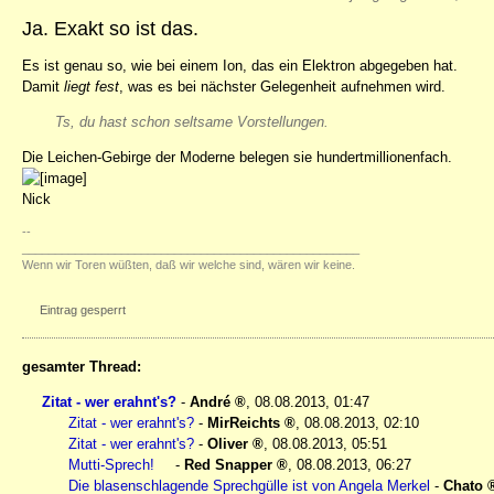
Ja. Exakt so ist das.
Es ist genau so, wie bei einem Ion, das ein Elektron abgegeben hat.
Damit
liegt fest
, was es bei nächster Gelegenheit aufnehmen wird.
Ts, du hast schon seltsame Vorstellungen.
Die Leichen-Gebirge der Moderne belegen sie hundertmillionenfach.
Nick
--
___________________________________________________
Wenn wir Toren wüßten, daß wir welche sind, wären wir keine.
Eintrag gesperrt
gesamter Thread:
Zitat - wer erahnt's?
-
André
,
08.08.2013, 01:47
Zitat - wer erahnt's?
-
MirReichts
,
08.08.2013, 02:10
Zitat - wer erahnt's?
-
Oliver
,
08.08.2013, 05:51
Mutti-Sprech!
-
Red Snapper
,
08.08.2013, 06:27
Die blasenschlagende Sprechgülle ist von Angela Merkel
-
Chato