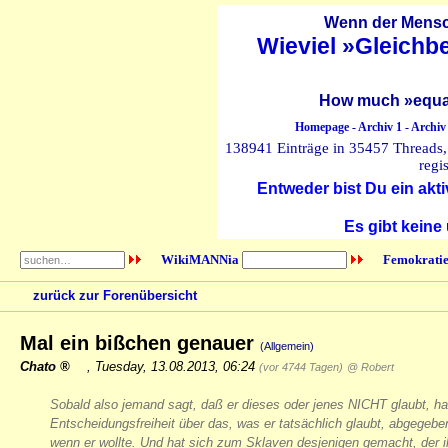
Wenn der Mensch
Wieviel »Gleichb
How much »equal
Homepage
-
Archiv 1
-
Archiv
138941 Einträge in 35457 Threads, 
regi
Entweder bist Du ein akti
Es gibt keine
WikiMANNia
Femokratie
zurück zur Forenübersicht
Mal ein bißchen genauer
(Allgemein)
Chato
,
Tuesday, 13.08.2013, 06:24
(vor 4744 Tagen)
@ Robert
Sobald also jemand sagt, daß er dieses oder jenes NICHT glaubt, hat
Entscheidungsfreiheit über das, was er tatsächlich glaubt, abgegebe
wenn er wollte. Und hat sich zum Sklaven desjenigen gemacht, der i