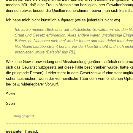
machen läßt, daß eine Frau in Afghanistan bezüglich ihrer Gewalterfahrung
dennoch etwas besser die Quellen recherchieren, bevor man sich künstlic
Ich habe mich nicht künstlich aufgeregt (weiss jedenfalls nicht wo).
Ich lenke meinen Blick eher auf tatsächliche Gewalttaten, die den N
Staat und Gesetz erforderlich. Alles andere wären unzulässige Eingriff
Bohne, ob Nachbars sich mal wieder fetzen und sich dabei total dan
Nachbarin blutüberströmt bei mir vor der Haustür steht und sich nich
erschlagen wollte (Beispiel aus RL).
Wirkliche Gewaltanwendung und Misshandlung gehören natürlich entsprech
sich das Gewaltschutzgesetz auf diese Fälle beschränken würde, hätte 
die prügelnde Person). Leider steht in dem Gesetzentwurf eine sehr unglü
schon ausreichen, wenn der vermeintliche Täter dem vermeintlichen Opfer 
be- bzw. widerlegbarer Vorwurf.
Sven
Sven
Eintrag gesperrt
gesamter Thread: