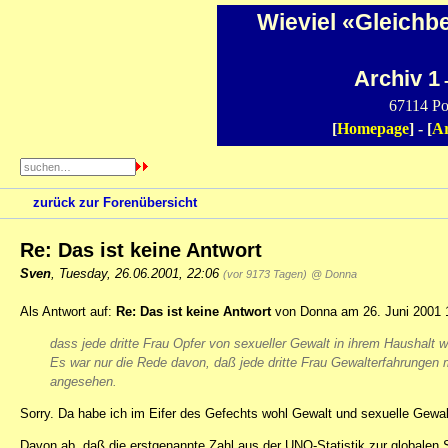
Wieviel «Gleichb
Archiv 1
-
67114 Po
[
Homepage
] - [
Ar
zurück zur Forenübersicht
Re: Das ist keine Antwort
Sven
,
Tuesday, 26.06.2001, 22:06
(vor 9173 Tagen)
@ Donna
Als Antwort auf:
Re: Das ist keine Antwort
von Donna am 26. Juni 2001 
dass jede dritte Frau Opfer von sexueller Gewalt in ihrem Haushalt w
Es war nur die Rede davon, daß jede dritte Frau Gewalterfahrungen ma
angesehen.
Sorry. Da habe ich im Eifer des Gefechts wohl Gewalt und sexuelle Gewal
Davon ab, daß die erstgenannte Zahl aus der UNO-Statistik zur globalen Sit