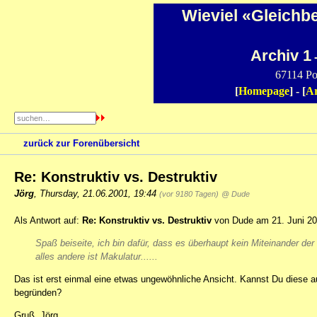
Wieviel «Gleichb
Archiv 1
-
67114 Po
[
Homepage
] - [
Ar
zurück zur Forenübersicht
Re: Konstruktiv vs. Destruktiv
Jörg
,
Thursday, 21.06.2001, 19:44
(vor 9180 Tagen)
@ Dude
Als Antwort auf:
Re: Konstruktiv vs. Destruktiv
von Dude am 21. Juni 20
Spaß beiseite, ich bin dafür, dass es überhaupt kein Miteinander der 
alles andere ist Makulatur......
Das ist erst einmal eine etwas ungewöhnliche Ansicht. Kannst Du diese 
begründen?
Gruß, Jörg