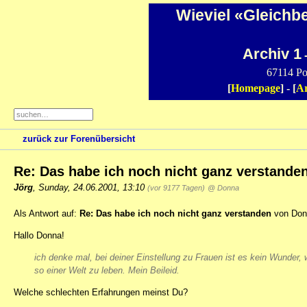
Wieviel «Gleichb
Archiv 1
-
67114 Po
[
Homepage
] - [
Ar
zurück zur Forenübersicht
Re: Das habe ich noch nicht ganz verstande
Jörg
,
Sunday, 24.06.2001, 13:10
(vor 9177 Tagen)
@ Donna
Als Antwort auf:
Re: Das habe ich noch nicht ganz verstanden
von Donn
Hallo Donna!
ich denke mal, bei deiner Einstellung zu Frauen ist es kein Wunder
so einer Welt zu leben. Mein Beileid.
Welche schlechten Erfahrungen meinst Du?