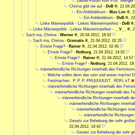
Zwitter-Forum vom Prof. Wenger 
Chrima gibt nie auf
-
DvB
,
21.04.20
Ein Antibiotikium
-
Mus Lim
,
2
Ein Antibiotikium
-
DvB
,
22
Linke Männerpolitik - Linkes Männermanifest
-
DvB
Linke Männerpolitik - Linkes Männermanifest
-
__V__
,
2
Sach ma, Chrima
-
Werner
,
20.04.2012, 18:02
Sach ma, Chrima
-
Gismatis
,
21.04.2012, 02:25
Ernste Frage?
-
Rainer
,
21.04.2012, 02:45
Ernste Frage?
-
Notburg
,
21.04.2012, 14:02
Ernste Frage?
-
Rainer
,
21.04.2012, 14:57
Ernste Frage?
-
Notburg
,
21.04.2012, 19
männerfeindliche Richtungen innerhalb des Feminism
Welche sollen denn das sein und woran machst D
Festmachen.. P..P..P..PRUUUUUST.. ROFL kT
männerfeindliche Richtungen innerhalb des Femi
männerfeindliche Richtungen innerhalb des 
männerfeindliche Richtungen innerhalb d
männerfeindliche Richtungen innerha
männerfeindliche Richtungen inn
männerfeindliche Richtungen
Gesetz zur Behebung der sehr gro
22.04.2012, 14:42
Gesetz zur Behebung der sehr