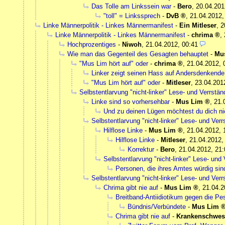
Das Tolle am Linkssein war
-
Bero
,
20.04.201
"toll" = Linkssprech
-
DvB
,
21.04.2012,
Linke Männerpolitik - Linkes Männermanifest
-
Ein Mitleser
,
2
Linke Männerpolitik - Linkes Männermanifest
-
chrima
,
Hochprozentiges
-
Niwoh
,
21.04.2012, 00:41
Wie man das Gegenteil des Gesagten behauptet
-
Mu
"Mus Lim hört auf" oder
-
chrima
,
21.04.2012, 
Linker zeigt seinen Hass auf Andersdenkende
"Mus Lim hört auf" oder
-
Mitleser
,
23.04.201
Selbstentlarvung "nicht-linker" Lese- und Verrst
Linke sind so vorhersehbar
-
Mus Lim
,
21.
Und zu deinen Lügen möchtest du dich ni
Selbstentlarvung "nicht-linker" Lese- und Ve
Hilflose Linke
-
Mus Lim
,
21.04.2012, 
Hilflose Linke
-
Mitleser
,
21.04.2012,
Korrektur
-
Bero
,
21.04.2012, 21:
Selbstentlarvung "nicht-linker" Lese- un
Personen, die ihres Amtes würdig sin
Selbstentlarvung "nicht-linker" Lese- und Ve
Chrima gibt nie auf
-
Mus Lim
,
21.04.2
Breitband-Antiidiotikum gegen die Pe
Bündnis/Verbündete
-
Mus Lim
Chrima gibt nie auf
-
Krankenschwes