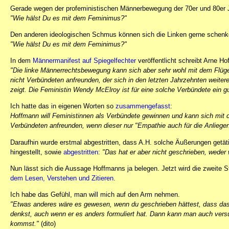
Gerade wegen der profeministischen Männerbewegung der 70er und 80er Ja
"Wie hälst Du es mit dem Feminimus?"
Den anderen ideologischen Schmus können sich die Linken gerne schenken.
"Wie hälst Du es mit dem Feminimus?"
In dem
Männermanifest auf Spiegelfechter
veröffentlicht schreibt Arne H
"Die linke Männerrechtsbewegung kann sich aber sehr wohl mit dem Flüg
nicht Verbündeten anfreunden, der sich in den letzten Jahrzehnten weiter
zeigt. Die Feministin Wendy McElroy ist für eine solche Verbündete ein gu
Ich hatte das in eigenen Worten so
zusammengefasst
:
Hoffmann will Feministinnen als Verbündete gewinnen und kann sich mit 
Verbündeten anfreunden, wenn dieser nur "Empathie auch für die Anliege
Daraufhin wurde erstmal abgestritten, dass A.H. solche Äußerungen getät
hingestellt, sowie
abgestritten
:
"Das hat er aber nicht geschrieben, weder
Nun lässt sich die Aussage Hoffmanns ja belegen. Jetzt wird die zweite S
dem Lesen, Verstehen und Zitieren
.
Ich habe das Gefühl, man will mich auf den Arm nehmen.
"Etwas anderes wäre es gewesen, wenn du geschrieben hättest, dass das
denkst, auch wenn er es anders formuliert hat. Dann kann man auch vers
kommst."
(dito)