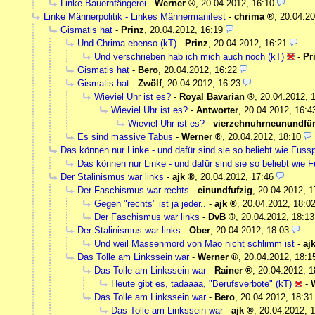
Linke Bauernfängerei
-
Werner
,
20.04.2012, 16:10
Linke Männerpolitik - Linkes Männermanifest
-
chrima
,
20.04.20
Gismatis hat
-
Prinz
,
20.04.2012, 16:19
Und Chrima ebenso (kT)
-
Prinz
,
20.04.2012, 16:21
Und verschrieben hab ich mich auch noch (kT)
-
Pr
Gismatis hat
-
Bero
,
20.04.2012, 16:22
Gismatis hat
-
Zwölf
,
20.04.2012, 16:23
Wieviel Uhr ist es?
-
Royal Bavarian
,
20.04.2012, 
Wieviel Uhr ist es?
-
Antworter
,
20.04.2012, 16:4
Wieviel Uhr ist es?
-
vierzehnuhrneunundfün
Es sind massive Tabus
-
Werner
,
20.04.2012, 18:10
Das können nur Linke - und dafür sind sie so beliebt wie Fussp
Das können nur Linke - und dafür sind sie so beliebt wie F
Der Stalinismus war links
-
ajk
,
20.04.2012, 17:46
Der Faschismus war rechts
-
einundfufzig
,
20.04.2012, 1
Gegen "rechts" ist ja jeder..
-
ajk
,
20.04.2012, 18:0
Der Faschismus war links
-
DvB
,
20.04.2012, 18:13
Der Stalinismus war links
-
Ober
,
20.04.2012, 18:03
Und weil Massenmord von Mao nicht schlimm ist
-
aj
Das Tolle am Linkssein war
-
Werner
,
20.04.2012, 18:1
Das Tolle am Linkssein war
-
Rainer
,
20.04.2012, 1
Heute gibt es, tadaaaa, "Berufsverbote" (kT)
-
Das Tolle am Linkssein war
-
Bero
,
20.04.2012, 18:31
Das Tolle am Linkssein war
-
ajk
,
20.04.2012, 1