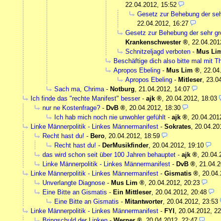
22.04.2012, 15:52
Gesetz zur Behebung der s
22.04.2012, 16:27
Gesetz zur Behebung der sehr
Krankenschwester
,
22.04.201
Schnitzeljagd verboten
-
Mus Li
Beschäftige dich also bitte mal mit 
Apropos Ebeling
-
Mus Lim
,
22.04
Apropos Ebeling
-
Mitleser
,
23.0
Sach ma, Chrima
-
Notburg
,
21.04.2012, 14:07
Ich finde das "rechte Manifest" besser
-
ajk
,
20.04.2012, 18:03
nur ne Kostenfrage?
-
DvB
,
20.04.2012, 18:30
Ich hab mich noch nie unwohler gefühlt
-
ajk
,
20.04.201
Linke Männerpolitik - Linkes Männermanifest
-
Sokrates
,
20.04.20
Recht hast du!
-
Bero
,
20.04.2012, 18:59
Recht hast du!
-
DerMusikfinder
,
20.04.2012, 19:10
das wird schon seit über 100 Jahren behauptet
-
ajk
,
20.04.
Linke Männerpolitik - Linkes Männermanifest
-
DvB
,
21.04.2
Linke Männerpolitik - Linkes Männermanifest
-
Gismatis
,
20.04.
Unverlangte Diagnose
-
Mus Lim
,
20.04.2012, 20:23
Eine Bitte an Gismatis
-
Ein Mittleser
,
20.04.2012, 20:48
Eine Bitte an Gismatis
-
Mitantworter
,
20.04.2012, 23:53
Linke Männerpolitik - Linkes Männermanifest
-
FYI
,
20.04.2012, 22
Bringschuld der Linken
-
Werner
,
20.04.2012, 22:47