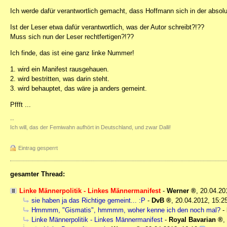
Ich werde dafür verantwortlich gemacht, dass Hoffmann sich in der absolu
Ist der Leser etwa dafür verantwortlich, was der Autor schreibt?!??
Muss sich nun der Leser rechtfertigen?!??
Ich finde, das ist eine ganz linke Nummer!
1. wird ein Manifest rausgehauen.
2. wird bestritten, was darin steht.
3. wird behauptet, das wäre ja anders gemeint.
Pffft ...
--
Ich will, das der Femiwahn aufhört in Deutschland, und zwar Dalli!
Eintrag gesperrt
gesamter Thread:
Linke Männerpolitik - Linkes Männermanifest
-
Werner
,
20.04.20
sie haben ja das Richtige gemeint... :P
-
DvB
,
20.04.2012, 15:2
Hmmmm, "Gismatis", hmmmm, woher kenne ich den noch mal?
-
Linke Männerpolitik - Linkes Männermanifest
-
Royal Bavarian
,