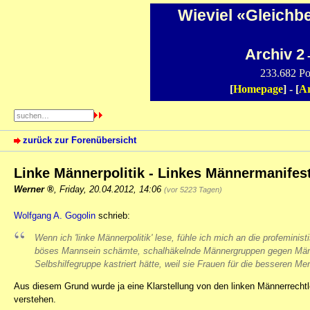
Wieviel «Gleichb
Archiv 2
-
233.682 Po
[
Homepage
] - [
Ar
zurück zur Forenübersicht
Linke Männerpolitik - Linkes Männermanifes
Werner
,
Friday, 20.04.2012, 14:06
(vor 5223 Tagen)
Wolfgang A. Gogolin
schrieb:
Wenn ich 'linke Männerpolitik' lese, fühle ich mich an die profeminis
böses Mannsein schämte, schalhäkelnde Männergruppen gegen Männe
Selbshilfegruppe kastriert hätte, weil sie Frauen für die besseren Me
Aus diesem Grund wurde ja eine Klarstellung von den linken Männerrechtle
verstehen.