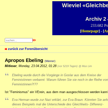
Wieviel «Gleichb
Archiv 2
-
233.682 Po
[
Homepage
] - [
Ar
zurück zur Forenübersicht
Apropos Ebeling
(Männer)
Mitleser
,
Monday, 23.04.2012, 01:28
(vor 5219 Tagen)
@ Mus Lim
Ebeling wurde durch die Vorgänge in Goslar aus dem Kreise der
Feministinnen verbannt. Warum führen Sie sie noch in der Reihe von
Feministinnen?!??
Ist "Feminismus" ein VErein, aus dem man ausgeschlossen werden kann
Eva Herman wurde zur Nazi erklärt, zur Eva Braun. Könnten Sie an
dieses Beispiels mal die Unterschiede des Gleichheits- Differenz-