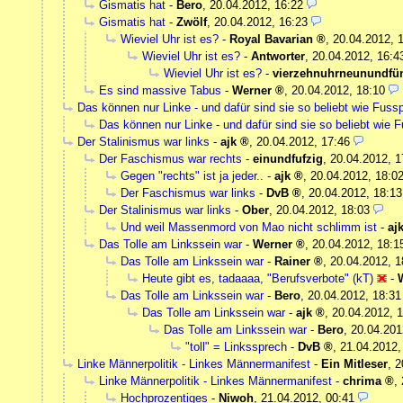
Gismatis hat
-
Bero
,
20.04.2012, 16:22
Gismatis hat
-
Zwölf
,
20.04.2012, 16:23
Wieviel Uhr ist es?
-
Royal Bavarian
,
20.04.2012, 
Wieviel Uhr ist es?
-
Antworter
,
20.04.2012, 16:4
Wieviel Uhr ist es?
-
vierzehnuhrneunundfün
Es sind massive Tabus
-
Werner
,
20.04.2012, 18:10
Das können nur Linke - und dafür sind sie so beliebt wie Fussp
Das können nur Linke - und dafür sind sie so beliebt wie F
Der Stalinismus war links
-
ajk
,
20.04.2012, 17:46
Der Faschismus war rechts
-
einundfufzig
,
20.04.2012, 1
Gegen "rechts" ist ja jeder..
-
ajk
,
20.04.2012, 18:0
Der Faschismus war links
-
DvB
,
20.04.2012, 18:13
Der Stalinismus war links
-
Ober
,
20.04.2012, 18:03
Und weil Massenmord von Mao nicht schlimm ist
-
aj
Das Tolle am Linkssein war
-
Werner
,
20.04.2012, 18:1
Das Tolle am Linkssein war
-
Rainer
,
20.04.2012, 1
Heute gibt es, tadaaaa, "Berufsverbote" (kT)
-
Das Tolle am Linkssein war
-
Bero
,
20.04.2012, 18:31
Das Tolle am Linkssein war
-
ajk
,
20.04.2012, 1
Das Tolle am Linkssein war
-
Bero
,
20.04.201
"toll" = Linkssprech
-
DvB
,
21.04.2012,
Linke Männerpolitik - Linkes Männermanifest
-
Ein Mitleser
,
2
Linke Männerpolitik - Linkes Männermanifest
-
chrima
,
Hochprozentiges
-
Niwoh
,
21.04.2012, 00:41