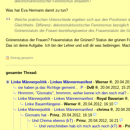
dekonstruktivistischer Feminismus erläutern?
Was hat Eva Hermann damit zu tun?
Welche praktischen Unterschiede ergeben sich aus den Positionen 
Gleichheits- Differenz- dekonstruktivistischer Feminismus bezüglich
Grünenstatuts der Frauen beziehungsweise des Frauenstatuts der G
Grünenstatus der Frauen? Frauenstatus der Grünen? Status der grünen Fr
Das ist deine Aufgabe. Ich bin der Lehrer und soll dir was beibringen. M
Eintrag gesperrt
gesamter Thread:
Linke Männerpolitik - Linkes Männermanifest
-
Werner
,
20.04.20
sie haben ja das Richtige gemeint... :P
-
DvB
,
20.04.2012, 15:2
Hmmmm, "Gismatis", hmmmm, woher kenne ich den noch mal?
-
Linke Männerpolitik - Linkes Männermanifest
-
Royal Bavarian
,
Linke Bauernfängerei
-
Werner
,
20.04.2012, 16:10
Linke Männerpolitik - Linkes Männermanifest
-
chrima
,
20.04.20
Gismatis hat
-
Prinz
,
20.04.2012, 16:19
Und Chrima ebenso (kT)
-
Prinz
,
20.04.2012, 16:21
Und verschrieben hab ich mich auch noch (kT)
-
Pr