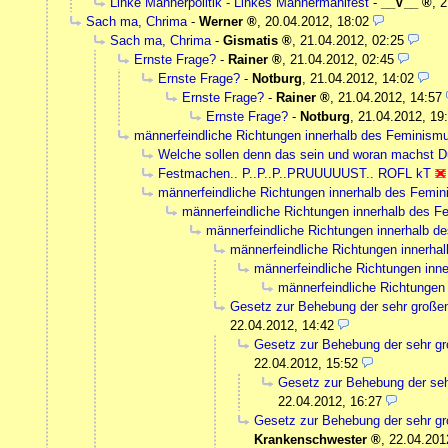
Linke Männerpolitik - Linkes Männermanifest
-
__V__
,
2
Sach ma, Chrima
-
Werner
,
20.04.2012, 18:02
Sach ma, Chrima
-
Gismatis
,
21.04.2012, 02:25
Ernste Frage?
-
Rainer
,
21.04.2012, 02:45
Ernste Frage?
-
Notburg
,
21.04.2012, 14:02
Ernste Frage?
-
Rainer
,
21.04.2012, 14:57
Ernste Frage?
-
Notburg
,
21.04.2012, 19
männerfeindliche Richtungen innerhalb des Feminism
Welche sollen denn das sein und woran machst D
Festmachen.. P..P..P..PRUUUUUST.. ROFL kT
männerfeindliche Richtungen innerhalb des Femi
männerfeindliche Richtungen innerhalb des 
männerfeindliche Richtungen innerhalb d
männerfeindliche Richtungen innerha
männerfeindliche Richtungen inn
männerfeindliche Richtungen
Gesetz zur Behebung der sehr gro
22.04.2012, 14:42
Gesetz zur Behebung der sehr
22.04.2012, 15:52
Gesetz zur Behebung der s
22.04.2012, 16:27
Gesetz zur Behebung der sehr
Krankenschwester
,
22.04.201