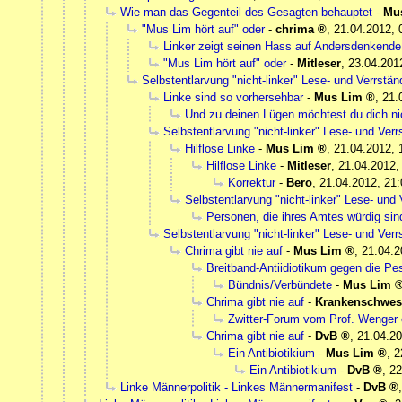
Wie man das Gegenteil des Gesagten behauptet
-
Mu
"Mus Lim hört auf" oder
-
chrima
,
21.04.2012, 
Linker zeigt seinen Hass auf Andersdenkende
"Mus Lim hört auf" oder
-
Mitleser
,
23.04.201
Selbstentlarvung "nicht-linker" Lese- und Verrst
Linke sind so vorhersehbar
-
Mus Lim
,
21.
Und zu deinen Lügen möchtest du dich ni
Selbstentlarvung "nicht-linker" Lese- und Ve
Hilflose Linke
-
Mus Lim
,
21.04.2012, 
Hilflose Linke
-
Mitleser
,
21.04.2012,
Korrektur
-
Bero
,
21.04.2012, 21:
Selbstentlarvung "nicht-linker" Lese- un
Personen, die ihres Amtes würdig sin
Selbstentlarvung "nicht-linker" Lese- und Ve
Chrima gibt nie auf
-
Mus Lim
,
21.04.2
Breitband-Antiidiotikum gegen die Pe
Bündnis/Verbündete
-
Mus Lim
Chrima gibt nie auf
-
Krankenschwes
Zwitter-Forum vom Prof. Wenger 
Chrima gibt nie auf
-
DvB
,
21.04.20
Ein Antibiotikium
-
Mus Lim
,
2
Ein Antibiotikium
-
DvB
,
22
Linke Männerpolitik - Linkes Männermanifest
-
DvB