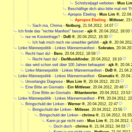
Schnitzeljagd verboten
-
Mus Li
Beschäftige dich also bitte mal mit 
Apropos Ebeling
-
Mus Lim
,
22.04
Apropos Ebeling
-
Mitleser
,
23.
Sach ma, Chrima
-
Notburg
,
21.04.2012, 14:07
Ich finde das "rechte Manifest" besser
-
ajk
,
20.04.2012, 18:03
nur ne Kostenfrage?
-
DvB
,
20.04.2012, 18:30
Ich hab mich noch nie unwohler gefühlt
-
ajk
,
20.04.201
Linke Männerpolitik - Linkes Männermanifest
-
Sokrates
,
20.04.20
Recht hast du!
-
Bero
,
20.04.2012, 18:59
Recht hast du!
-
DerMusikfinder
,
20.04.2012, 19:10
das wird schon seit über 100 Jahren behauptet
-
ajk
,
20.04.
Linke Männerpolitik - Linkes Männermanifest
-
DvB
,
21.04.2
Linke Männerpolitik - Linkes Männermanifest
-
Gismatis
,
20.04.
Unverlangte Diagnose
-
Mus Lim
,
20.04.2012, 20:23
Eine Bitte an Gismatis
-
Ein Mittleser
,
20.04.2012, 20:48
Eine Bitte an Gismatis
-
Mitantworter
,
20.04.2012, 23:53
Linke Männerpolitik - Linkes Männermanifest
-
FYI
,
20.04.2012, 22
Bringschuld der Linken
-
Werner
,
20.04.2012, 22:47
Bringschuld der Linken
-
Mitleser
,
20.04.2012, 23:55
Bringschuld der Linken
-
chrima
,
21.04.2012, 01:55
Kann ja gar nicht sein
-
Mus Lim
,
21.04.2012, 
Doch doch
-
chrima
,
21.04.2012, 04:03
Kann ja gar nicht sein
-
Notburg
,
21.04.2012,