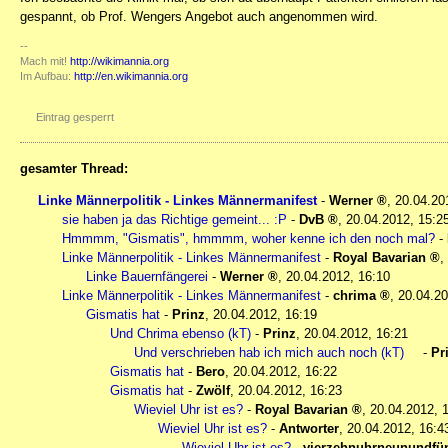
gespannt, ob Prof. Wengers Angebot auch angenommen wird.
--
Mach mit!
http://wikimannia.org
Im Aufbau:
http://en.wikimannia.org
Eintrag gesperrt
gesamter Thread:
Linke Männerpolitik - Linkes Männermanifest
-
Werner
,
20.04.20
sie haben ja das Richtige gemeint... :P
-
DvB
,
20.04.2012, 15:2
Hmmmm, "Gismatis", hmmmm, woher kenne ich den noch mal?
-
Linke Männerpolitik - Linkes Männermanifest
-
Royal Bavarian
,
Linke Bauernfängerei
-
Werner
,
20.04.2012, 16:10
Linke Männerpolitik - Linkes Männermanifest
-
chrima
,
20.04.20
Gismatis hat
-
Prinz
,
20.04.2012, 16:19
Und Chrima ebenso (kT)
-
Prinz
,
20.04.2012, 16:21
Und verschrieben hab ich mich auch noch (kT)
-
Pr
Gismatis hat
-
Bero
,
20.04.2012, 16:22
Gismatis hat
-
Zwölf
,
20.04.2012, 16:23
Wieviel Uhr ist es?
-
Royal Bavarian
,
20.04.2012, 
Wieviel Uhr ist es?
-
Antworter
,
20.04.2012, 16:4
Wieviel Uhr ist es?
-
vierzehnuhrneunundfün