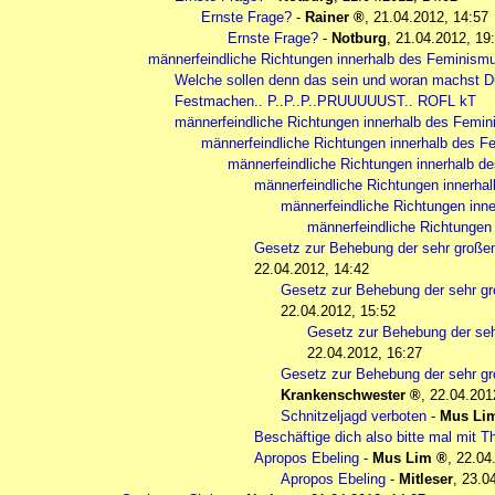
Ernste Frage?
-
Rainer
,
21.04.2012, 14:57
Ernste Frage?
-
Notburg
,
21.04.2012, 19
männerfeindliche Richtungen innerhalb des Feminism
Welche sollen denn das sein und woran machst D
Festmachen.. P..P..P..PRUUUUUST.. ROFL kT
männerfeindliche Richtungen innerhalb des Femi
männerfeindliche Richtungen innerhalb des 
männerfeindliche Richtungen innerhalb d
männerfeindliche Richtungen innerha
männerfeindliche Richtungen inn
männerfeindliche Richtungen
Gesetz zur Behebung der sehr gro
22.04.2012, 14:42
Gesetz zur Behebung der sehr
22.04.2012, 15:52
Gesetz zur Behebung der s
22.04.2012, 16:27
Gesetz zur Behebung der sehr
Krankenschwester
,
22.04.201
Schnitzeljagd verboten
-
Mus Li
Beschäftige dich also bitte mal mit 
Apropos Ebeling
-
Mus Lim
,
22.04
Apropos Ebeling
-
Mitleser
,
23.0