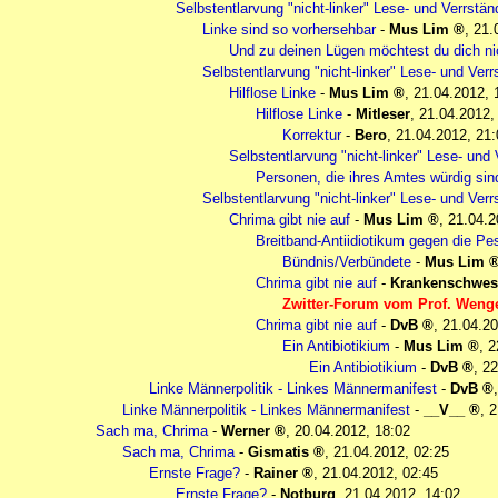
Selbstentlarvung "nicht-linker" Lese- und Verrst
Linke sind so vorhersehbar
-
Mus Lim
,
21.
Und zu deinen Lügen möchtest du dich ni
Selbstentlarvung "nicht-linker" Lese- und Ve
Hilflose Linke
-
Mus Lim
,
21.04.2012, 
Hilflose Linke
-
Mitleser
,
21.04.2012,
Korrektur
-
Bero
,
21.04.2012, 21:
Selbstentlarvung "nicht-linker" Lese- un
Personen, die ihres Amtes würdig sin
Selbstentlarvung "nicht-linker" Lese- und Ve
Chrima gibt nie auf
-
Mus Lim
,
21.04.2
Breitband-Antiidiotikum gegen die Pe
Bündnis/Verbündete
-
Mus Lim
Chrima gibt nie auf
-
Krankenschwes
Zwitter-Forum vom Prof. Wenge
Chrima gibt nie auf
-
DvB
,
21.04.20
Ein Antibiotikium
-
Mus Lim
,
2
Ein Antibiotikium
-
DvB
,
22
Linke Männerpolitik - Linkes Männermanifest
-
DvB
Linke Männerpolitik - Linkes Männermanifest
-
__V__
,
2
Sach ma, Chrima
-
Werner
,
20.04.2012, 18:02
Sach ma, Chrima
-
Gismatis
,
21.04.2012, 02:25
Ernste Frage?
-
Rainer
,
21.04.2012, 02:45
Ernste Frage?
-
Notburg
,
21.04.2012, 14:02