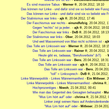
Es sind massive Tabus
-
Werner
,
20.04.2012, 18:10
Das können nur Linke - und dafür sind sie so beliebt wie Fussp
Das können nur Linke - und dafür sind sie so beliebt wie F
Der Stalinismus war links
-
ajk
,
20.04.2012, 17:46
Der Faschismus war rechts
-
einundfufzig
,
20.04.2012, 1
Gegen "rechts" ist ja jeder..
-
ajk
,
20.04.2012, 18:0
Der Faschismus war links
-
DvB
,
20.04.2012, 18:13
Der Stalinismus war links
-
Ober
,
20.04.2012, 18:03
Und weil Massenmord von Mao nicht schlimm ist
-
aj
Das Tolle am Linkssein war
-
Werner
,
20.04.2012, 18:1
Das Tolle am Linkssein war
-
Rainer
,
20.04.2012, 1
Heute gibt es, tadaaaa, "Berufsverbote" (kT)
-
Das Tolle am Linkssein war
-
Bero
,
20.04.2012, 18:31
Das Tolle am Linkssein war
-
ajk
,
20.04.2012, 1
Das Tolle am Linkssein war
-
Bero
,
20.04.201
"toll" = Linkssprech
-
DvB
,
21.04.2012,
Linke Männerpolitik - Linkes Männermanifest
-
Ein Mitleser
,
2
Linke Männerpolitik - Linkes Männermanifest
-
chrima
,
Hochprozentiges
-
Niwoh
,
21.04.2012, 00:41
Wie man das Gegenteil des Gesagten behauptet
-
Mu
"Mus Lim hört auf" oder
-
chrima
,
21.04.2012, 
Linker zeigt seinen Hass auf Andersdenkende
"Mus Lim hört auf" oder
-
Mitleser
,
23.04.201