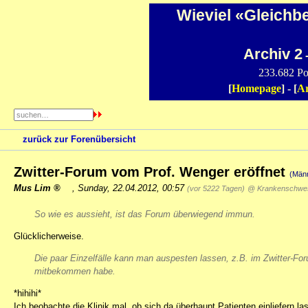
Wieviel «Gleichb
Archiv 2
-
233.682 Po
[
Homepage
] - [
Ar
zurück zur Forenübersicht
Zwitter-Forum vom Prof. Wenger eröffnet
(Män
Mus Lim
,
Sunday, 22.04.2012, 00:57
(vor 5222 Tagen)
@ Krankenschwe
So wie es aussieht, ist das Forum überwiegend immun.
Glücklicherweise.
Die paar Einzelfälle kann man auspesten lassen, z.B. im Zwitter-Foru
mitbekommen habe.
*hihihi*
Ich beobachte die Klinik mal, ob sich da überhaupt Patienten einliefern 