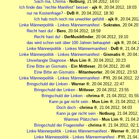
Sach ma, Chrima
-
Notburg
,
21.04.2012, 14:07
Ich finde das "rechte Manifest" besser
-
ajk
,
20.04.2012, 18:03
nur ne Kostenfrage?
-
DvB
,
20.04.2012, 18:30
Ich hab mich noch nie unwohler gefühlt
-
ajk
,
20.04.201
Linke Männerpolitik - Linkes Männermanifest
-
Sokrates
,
20.04.20
Recht hast du!
-
Bero
,
20.04.2012, 18:59
Recht hast du!
-
DerMusikfinder
,
20.04.2012, 19:10
das wird schon seit über 100 Jahren behauptet
-
ajk
,
20.04.
Linke Männerpolitik - Linkes Männermanifest
-
DvB
,
21.04.2
Linke Männerpolitik - Linkes Männermanifest
-
Gismatis
,
20.04.
Unverlangte Diagnose
-
Mus Lim
,
20.04.2012, 20:23
Eine Bitte an Gismatis
-
Ein Mittleser
,
20.04.2012, 20:48
Eine Bitte an Gismatis
-
Mitantworter
,
20.04.2012, 23:53
Linke Männerpolitik - Linkes Männermanifest
-
FYI
,
20.04.2012, 22
Bringschuld der Linken
-
Werner
,
20.04.2012, 22:47
Bringschuld der Linken
-
Mitleser
,
20.04.2012, 23:55
Bringschuld der Linken
-
chrima
,
21.04.2012, 01:55
Kann ja gar nicht sein
-
Mus Lim
,
21.04.2012, 
Doch doch
-
chrima
,
21.04.2012, 04:03
Kann ja gar nicht sein
-
Notburg
,
21.04.2012,
Warmes Plätzchen
-
Mus Lim
,
21.04.2
Bringschuld der Fragesteller
-
chrima
,
21.04.2012, 02:1
Linke Männerpolitik - Linkes Männermanifest
-
Werner
,
20.0
Linke Männerpolitik - Linkes Männermanifest
-
FYI
,
21.04.