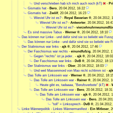
Und verschrieben hab ich mich auch noch (kT)
-
Pr
Gismatis hat
-
Bero
,
20.04.2012, 16:22
Gismatis hat
-
Zwölf
,
20.04.2012, 16:23
Wieviel Uhr ist es?
-
Royal Bavarian
,
20.04.2012, 
Wieviel Uhr ist es?
-
Antworter
,
20.04.2012, 16:4
Wieviel Uhr ist es?
-
vierzehnuhrneunundfün
Es sind massive Tabus
-
Werner
,
20.04.2012, 18:10
Das können nur Linke - und dafür sind sie so beliebt wie Fussp
Das können nur Linke - und dafür sind sie so beliebt wie F
Der Stalinismus war links
-
ajk
,
20.04.2012, 17:46
Der Faschismus war rechts
-
einundfufzig
,
20.04.2012, 1
Gegen "rechts" ist ja jeder..
-
ajk
,
20.04.2012, 18:0
Der Faschismus war links
-
DvB
,
20.04.2012, 18:13
Der Stalinismus war links
-
Ober
,
20.04.2012, 18:03
Und weil Massenmord von Mao nicht schlimm ist
-
aj
Das Tolle am Linkssein war
-
Werner
,
20.04.2012, 18:1
Das Tolle am Linkssein war
-
Rainer
,
20.04.2012, 1
Heute gibt es, tadaaaa, "Berufsverbote" (kT)
-
Das Tolle am Linkssein war
-
Bero
,
20.04.2012, 18:31
Das Tolle am Linkssein war
-
ajk
,
20.04.2012, 1
Das Tolle am Linkssein war
-
Bero
,
20.04.201
"toll" = Linkssprech
-
DvB
,
21.04.2012,
Linke Männerpolitik - Linkes Männermanifest
-
Ein Mitleser
,
2