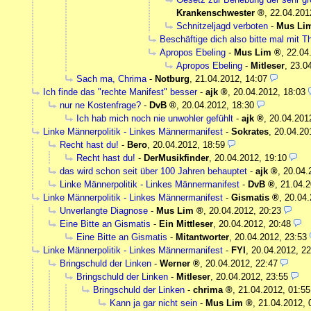
Krankenschwester
,
22.04.201
Schnitzeljagd verboten
-
Mus Li
Beschäftige dich also bitte mal mit 
Apropos Ebeling
-
Mus Lim
,
22.04
Apropos Ebeling
-
Mitleser
,
23.0
Sach ma, Chrima
-
Notburg
,
21.04.2012, 14:07
Ich finde das "rechte Manifest" besser
-
ajk
,
20.04.2012, 18:03
nur ne Kostenfrage?
-
DvB
,
20.04.2012, 18:30
Ich hab mich noch nie unwohler gefühlt
-
ajk
,
20.04.201
Linke Männerpolitik - Linkes Männermanifest
-
Sokrates
,
20.04.20
Recht hast du!
-
Bero
,
20.04.2012, 18:59
Recht hast du!
-
DerMusikfinder
,
20.04.2012, 19:10
das wird schon seit über 100 Jahren behauptet
-
ajk
,
20.04.
Linke Männerpolitik - Linkes Männermanifest
-
DvB
,
21.04.2
Linke Männerpolitik - Linkes Männermanifest
-
Gismatis
,
20.04.
Unverlangte Diagnose
-
Mus Lim
,
20.04.2012, 20:23
Eine Bitte an Gismatis
-
Ein Mittleser
,
20.04.2012, 20:48
Eine Bitte an Gismatis
-
Mitantworter
,
20.04.2012, 23:53
Linke Männerpolitik - Linkes Männermanifest
-
FYI
,
20.04.2012, 22
Bringschuld der Linken
-
Werner
,
20.04.2012, 22:47
Bringschuld der Linken
-
Mitleser
,
20.04.2012, 23:55
Bringschuld der Linken
-
chrima
,
21.04.2012, 01:55
Kann ja gar nicht sein
-
Mus Lim
,
21.04.2012, 