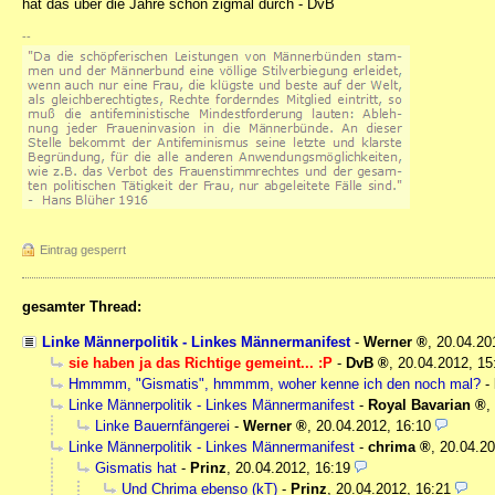
hat das über die Jahre schon zigmal durch - DvB
--
Eintrag gesperrt
gesamter Thread:
Linke Männerpolitik - Linkes Männermanifest
-
Werner
,
20.04.20
sie haben ja das Richtige gemeint... :P
-
DvB
,
20.04.2012, 15
Hmmmm, "Gismatis", hmmmm, woher kenne ich den noch mal?
-
Linke Männerpolitik - Linkes Männermanifest
-
Royal Bavarian
,
Linke Bauernfängerei
-
Werner
,
20.04.2012, 16:10
Linke Männerpolitik - Linkes Männermanifest
-
chrima
,
20.04.20
Gismatis hat
-
Prinz
,
20.04.2012, 16:19
Und Chrima ebenso (kT)
-
Prinz
,
20.04.2012, 16:21