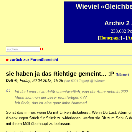
Wieviel «Gleichb
Archiv 2
-
233.682 Po
[
Homepage
] - [
Ar
zurück zur Forenübersicht
sie haben ja das Richtige gemeint... :P
(Männer)
DvB
,
Friday, 20.04.2012, 15:25
(vor 5224 Tagen)
@ Werner
Ist der Leser etwa dafür verantwortlich, was der Autor schreibt?!??
Muss sich nun der Leser rechtfertigen?!??
Ich finde, das ist eine ganz linke Nummer!
So ist das immer, wenn Du mit Linken diskutierst. Wenn Du Lust, Atem und
Ablenkungen Stück für Stück zu widerlegen, werfen sie Dir zum Schluß da
mit ihrem Müll überhaupt zu befassen.