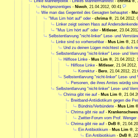
Linke Männerpolitik - Linkes Männermanifest
-
chrima
,
Hochprozentiges
-
Niwoh
,
21.04.2012, 00:41
Wie man das Gegenteil des Gesagten behauptet
-
Mu
"Mus Lim hört auf" oder
-
chrima
,
21.04.2012, 
Linker zeigt seinen Hass auf Andersdenkende
"Mus Lim hört auf" oder
-
Mitleser
,
23.04.201
Selbstentlarvung "nicht-linker" Lese- und Verrst
Linke sind so vorhersehbar
-
Mus Lim
,
21.
Und zu deinen Lügen möchtest du dich ni
Selbstentlarvung "nicht-linker" Lese- und Ve
Hilflose Linke
-
Mus Lim
,
21.04.2012, 
Hilflose Linke
-
Mitleser
,
21.04.2012,
Korrektur
-
Bero
,
21.04.2012, 21:
Selbstentlarvung "nicht-linker" Lese- un
Personen, die ihres Amtes würdig sin
Selbstentlarvung "nicht-linker" Lese- und Ve
Chrima gibt nie auf
-
Mus Lim
,
21.04.2
Breitband-Antiidiotikum gegen die Pe
Bündnis/Verbündete
-
Mus Lim
Chrima gibt nie auf
-
Krankenschwes
Zwitter-Forum vom Prof. Wenger 
Chrima gibt nie auf
-
DvB
,
21.04.20
Ein Antibiotikium
-
Mus Lim
,
2
Ein Antibiotikium
-
DvB
,
22