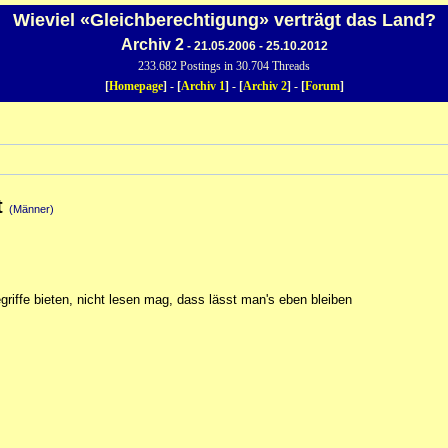
Wieviel «Gleichberechtigung» verträgt das Land?
Archiv 2
- 21.05.2006 - 25.10.2012
233.682 Postings in 30.704 Threads
[
Homepage
] - [
Archiv 1
] - [
Archiv 2
] - [
Forum
]
t
(Männer)
egriffe bieten, nicht lesen mag, dass lässt man's eben bleiben