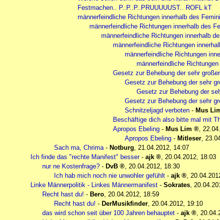
Festmachen.. P..P..P..PRUUUUUST.. ROFL kT
männerfeindliche Richtungen innerhalb des Femi
männerfeindliche Richtungen innerhalb des 
männerfeindliche Richtungen innerhalb d
männerfeindliche Richtungen innerha
männerfeindliche Richtungen inn
männerfeindliche Richtungen
Gesetz zur Behebung der sehr gro
Gesetz zur Behebung der sehr
Gesetz zur Behebung der s
Gesetz zur Behebung der sehr
Schnitzeljagd verboten
-
Mus Li
Beschäftige dich also bitte mal mit 
Apropos Ebeling
-
Mus Lim
,
22.04
Apropos Ebeling
-
Mitleser
,
23.0
Sach ma, Chrima
-
Notburg
,
21.04.2012, 14:07
Ich finde das "rechte Manifest" besser
-
ajk
,
20.04.2012, 18:03
nur ne Kostenfrage?
-
DvB
,
20.04.2012, 18:30
Ich hab mich noch nie unwohler gefühlt
-
ajk
,
20.04.201
Linke Männerpolitik - Linkes Männermanifest
-
Sokrates
,
20.04.20
Recht hast du!
-
Bero
,
20.04.2012, 18:59
Recht hast du!
-
DerMusikfinder
,
20.04.2012, 19:10
das wird schon seit über 100 Jahren behauptet
-
ajk
,
20.04.