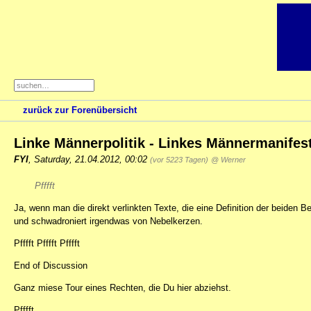
zurück zur Forenübersicht
Linke Männerpolitik - Linkes Männermanifes
FYI
,
Saturday, 21.04.2012, 00:02
(vor 5223 Tagen)
@ Werner
Pfffft
Ja, wenn man die direkt verlinkten Texte, die eine Definition der beiden B
und schwadroniert irgendwas von Nebelkerzen.
Pfffft Pfffft Pfffft
End of Discussion
Ganz miese Tour eines Rechten, die Du hier abziehst.
Pfffft