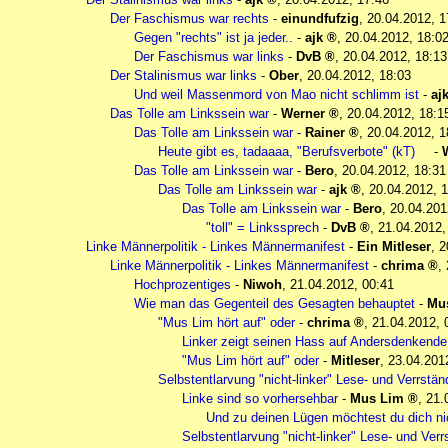
Der Faschismus war rechts
-
einundfufzig
,
20.04.2012, 1
Gegen "rechts" ist ja jeder..
-
ajk
,
20.04.2012, 18:0
Der Faschismus war links
-
DvB
,
20.04.2012, 18:13
Der Stalinismus war links
-
Ober
,
20.04.2012, 18:03
Und weil Massenmord von Mao nicht schlimm ist
-
aj
Das Tolle am Linkssein war
-
Werner
,
20.04.2012, 18:1
Das Tolle am Linkssein war
-
Rainer
,
20.04.2012, 1
Heute gibt es, tadaaaa, "Berufsverbote" (kT)
-
Das Tolle am Linkssein war
-
Bero
,
20.04.2012, 18:31
Das Tolle am Linkssein war
-
ajk
,
20.04.2012, 1
Das Tolle am Linkssein war
-
Bero
,
20.04.201
"toll" = Linkssprech
-
DvB
,
21.04.2012,
Linke Männerpolitik - Linkes Männermanifest
-
Ein Mitleser
,
2
Linke Männerpolitik - Linkes Männermanifest
-
chrima
,
Hochprozentiges
-
Niwoh
,
21.04.2012, 00:41
Wie man das Gegenteil des Gesagten behauptet
-
Mu
"Mus Lim hört auf" oder
-
chrima
,
21.04.2012, 
Linker zeigt seinen Hass auf Andersdenkende
"Mus Lim hört auf" oder
-
Mitleser
,
23.04.201
Selbstentlarvung "nicht-linker" Lese- und Verrst
Linke sind so vorhersehbar
-
Mus Lim
,
21.
Und zu deinen Lügen möchtest du dich ni
Selbstentlarvung "nicht-linker" Lese- und Ve