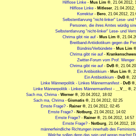
Hilflose Linke
-
Mus Lim
,
21.04.2012, 
Hilflose Linke
-
Mitleser
,
21.04.2012,
Korrektur
-
Bero
,
21.04.2012, 21:
Selbstentlarvung "nicht-linker" Lese- un
Personen, die ihres Amtes würdig sin
Selbstentlarvung "nicht-linker" Lese- und Ve
Chrima gibt nie auf
-
Mus Lim
,
21.04.2
Breitband-Antiidiotikum gegen die Pe
Bündnis/Verbündete
-
Mus Lim
Chrima gibt nie auf
-
Krankenschwes
Zwitter-Forum vom Prof. Wenger 
Chrima gibt nie auf
-
DvB
,
21.04.20
Ein Antibiotikium
-
Mus Lim
,
2
Ein Antibiotikium
-
DvB
,
22
Linke Männerpolitik - Linkes Männermanifest
-
DvB
Linke Männerpolitik - Linkes Männermanifest
-
__V__
,
2
Sach ma, Chrima
-
Werner
,
20.04.2012, 18:02
Sach ma, Chrima
-
Gismatis
,
21.04.2012, 02:25
Ernste Frage?
-
Rainer
,
21.04.2012, 02:45
Ernste Frage?
-
Notburg
,
21.04.2012, 14:02
Ernste Frage?
-
Rainer
,
21.04.2012, 14:57
Ernste Frage?
-
Notburg
,
21.04.2012, 19
männerfeindliche Richtungen innerhalb des Feminism
Welche sollen denn das sein und woran machst D