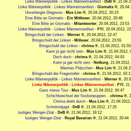
Linke Männerpolitik - Linkes Männermanifest
-
DvB
,
21.04.2
Linke Männerpolitik - Linkes Männermanifest
-
Gismatis
,
20.04.
Unverlangte Diagnose
-
Mus Lim
,
20.04.2012, 20:23
Eine Bitte an Gismatis
-
Ein Mittleser
,
20.04.2012, 20:48
Eine Bitte an Gismatis
-
Mitantworter
,
20.04.2012, 23:53
Linke Männerpolitik - Linkes Männermanifest
-
FYI
,
20.04.2012, 22
Bringschuld der Linken
-
Werner
,
20.04.2012, 22:47
Bringschuld der Linken
-
Mitleser
,
20.04.2012, 23:55
Bringschuld der Linken
-
chrima
,
21.04.2012, 01:55
Kann ja gar nicht sein
-
Mus Lim
,
21.04.2012, 
Doch doch
-
chrima
,
21.04.2012, 04:03
Kann ja gar nicht sein
-
Notburg
,
21.04.2012,
Warmes Plätzchen
-
Mus Lim
,
21.04.2
Bringschuld der Fragesteller
-
chrima
,
21.04.2012, 02:1
Linke Männerpolitik - Linkes Männermanifest
-
Werner
,
20.0
Linke Männerpolitik - Linkes Männermanifest
-
FYI
,
21
Ganz miese Tour
-
Mus Lim
,
21.04.2012, 00:47
Schichtwechsel der Sockenpuppen.
-
chrima
,
Chrima dreht durch
-
Mus Lim
,
21.04.2012,
Schnitzeljagd
-
DvB
,
21.04.2012, 17:25
lustiges Wenger-Zitat
-
DvB
,
21.04.2012, 18:12
lustiges Wenger-Zitat
-
Royal Bavarian
,
21.04.2012, 20:44