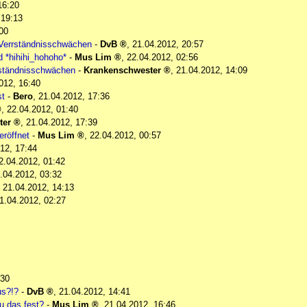
16:20
 19:13
00
d Verrständnisschwächen
-
DvB
,
21.04.2012, 20:57
d *hihihi_hohoho*
-
Mus Lim
,
22.04.2012, 02:56
rrständnisschwächen
-
Krankenschwester
,
21.04.2012, 14:09
012, 16:40
st
-
Bero
,
21.04.2012, 17:36
,
22.04.2012, 01:40
ter
,
21.04.2012, 17:39
eröffnet
-
Mus Lim
,
22.04.2012, 00:57
12, 17:44
2.04.2012, 01:42
.04.2012, 03:32
,
21.04.2012, 14:13
1.04.2012, 02:27
:30
us?!?
-
DvB
,
21.04.2012, 14:41
u das fest?
-
Mus Lim
,
21.04.2012, 16:46