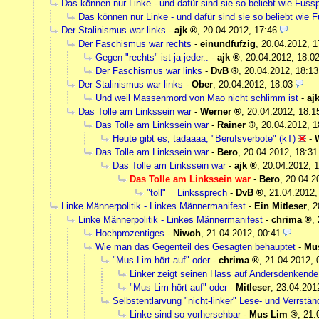
Das können nur Linke - und dafür sind sie so beliebt wie Fussp
Das können nur Linke - und dafür sind sie so beliebt wie F
Der Stalinismus war links
-
ajk
,
20.04.2012, 17:46
Der Faschismus war rechts
-
einundfufzig
,
20.04.2012, 1
Gegen "rechts" ist ja jeder..
-
ajk
,
20.04.2012, 18:0
Der Faschismus war links
-
DvB
,
20.04.2012, 18:13
Der Stalinismus war links
-
Ober
,
20.04.2012, 18:03
Und weil Massenmord von Mao nicht schlimm ist
-
aj
Das Tolle am Linkssein war
-
Werner
,
20.04.2012, 18:1
Das Tolle am Linkssein war
-
Rainer
,
20.04.2012, 1
Heute gibt es, tadaaaa, "Berufsverbote" (kT)
-
Das Tolle am Linkssein war
-
Bero
,
20.04.2012, 18:31
Das Tolle am Linkssein war
-
ajk
,
20.04.2012, 1
Das Tolle am Linkssein war
-
Bero
,
20.04.2
"toll" = Linkssprech
-
DvB
,
21.04.2012,
Linke Männerpolitik - Linkes Männermanifest
-
Ein Mitleser
,
2
Linke Männerpolitik - Linkes Männermanifest
-
chrima
,
Hochprozentiges
-
Niwoh
,
21.04.2012, 00:41
Wie man das Gegenteil des Gesagten behauptet
-
Mu
"Mus Lim hört auf" oder
-
chrima
,
21.04.2012, 
Linker zeigt seinen Hass auf Andersdenkende
"Mus Lim hört auf" oder
-
Mitleser
,
23.04.201
Selbstentlarvung "nicht-linker" Lese- und Verrst
Linke sind so vorhersehbar
-
Mus Lim
,
21.