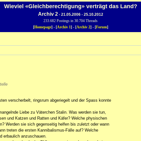
Wieviel «Gleichberechtigung» verträgt das Land?
Archiv 2
- 21.05.2006 - 25.10.2012
233.682 Postings in 30.704 Threads
[
Homepage
] - [
Archiv 1
] - [
Archiv 2
] - [
Forum
]
telle
en verscherbelt, ringsrum abgeriegelt und der Spass konnte
mangelnde Liebe zu Väterchen Stalin. Was werden sie tun,
essen und Katzen und Ratten und Käfer? Welche physischen
? Werden sie sich gegenseitig helfen bis zuletzt oder wann
ann treten die ersten Kannibalismus-Fälle auf? Welche
d erbaulich anzuschauen.