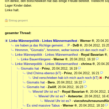
Ich denke, den Bolschewiken hat das einige Freude bereitet. Vielleicht s
Lager Kinder dabei.
Linke halt.
Eintrag gesperrt
gesamter Thread:
Linke Männerpolitik - Linkes Männermanifest
-
Werner
,
20.04.20
sie haben ja das Richtige gemeint... :P
-
DvB
,
20.04.2012, 15:2
Hmmmm, "Gismatis", hmmmm, woher kenne ich den noch mal?
-
Linke Männerpolitik - Linkes Männermanifest
-
Royal Bavarian
,
Linke Bauernfängerei
-
Werner
,
20.04.2012, 16:10
Linke Männerpolitik - Linkes Männermanifest
-
chrima
,
20.04.20
Gismatis hat
-
Prinz
,
20.04.2012, 16:19
Und Chrima ebenso (kT)
-
Prinz
,
20.04.2012, 16:21
Und verschrieben hab ich mich auch noch (kT)
-
Pr
Gismatis hat
-
Bero
,
20.04.2012, 16:22
Gismatis hat
-
Zwölf
,
20.04.2012, 16:23
Wieviel Uhr ist es?
-
Royal Bavarian
,
20.04.2012, 
Wieviel Uhr ist es?
-
Antworter
,
20.04.2012, 16:4
Wieviel Uhr ist es?
-
vierzehnuhrneunundfün
Es sind massive Tabus
-
Werner
,
20.04.2012, 18:10