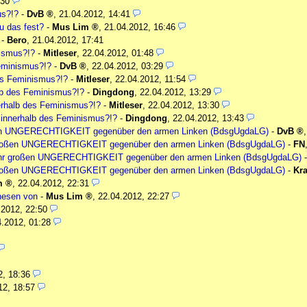
:30
us?!?
-
DvB
,
21.04.2012, 14:41
u das fest?
-
Mus Lim
,
21.04.2012, 16:46
-
Bero
,
21.04.2012, 17:41
nismus?!?
-
Mitleser
,
22.04.2012, 01:48
Feminismus?!?
-
DvB
,
22.04.2012, 03:29
es Feminismus?!?
-
Mitleser
,
22.04.2012, 11:54
lb des Feminismus?!?
-
Dingdong
,
22.04.2012, 13:29
erhalb des Feminismus?!?
-
Mitleser
,
22.04.2012, 13:30
 innerhalb des Feminismus?!?
-
Dingdong
,
22.04.2012, 13:43
ßen UNGERECHTIGKEIT gegenüber den armen Linken (BdsgUgdaLG)
-
DvB
 großen UNGERECHTIGKEIT gegenüber den armen Linken (BdsgUgdaLG)
-
FN
ehr großen UNGERECHTIGKEIT gegenüber den armen Linken (BdsgUgdaLG)
 großen UNGERECHTIGKEIT gegenüber den armen Linken (BdsgUgdaLG)
-
Kr
m
,
22.04.2012, 22:31
Thesen von
-
Mus Lim
,
22.04.2012, 22:27
.2012, 22:50
4.2012, 01:28
2, 18:36
12, 18:57