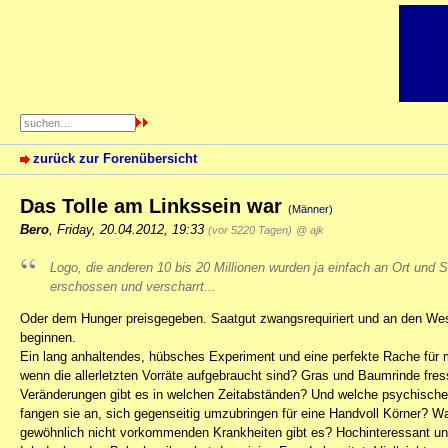
zurück zur Forenübersicht
Das Tolle am Linkssein war
(Männer)
Bero
,
Friday, 20.04.2012, 19:33
(vor 5220 Tagen)
@ ajk
Logo, die anderen 10 bis 20 Millionen wurden ja einfach an Ort und S
erschossen und verscharrt...
Oder dem Hunger preisgegeben. Saatgut zwangsrequiriert und an den West
beginnen.
Ein lang anhaltendes, hübsches Experiment und eine perfekte Rache für 
wenn die allerletzten Vorräte aufgebraucht sind? Gras und Baumrinde fr
Veränderungen gibt es in welchen Zeitabständen? Und welche psychischen
fangen sie an, sich gegenseitig umzubringen für eine Handvoll Körner? W
gewöhnlich nicht vorkommenden Krankheiten gibt es? Hochinteressant un