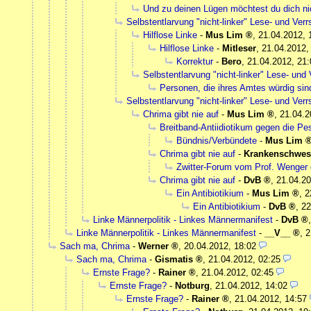
Und zu deinen Lügen möchtest du dich ni
Selbstentlarvung "nicht-linker" Lese- und Ve
Hilflose Linke
-
Mus Lim
,
21.04.2012, 
Hilflose Linke
-
Mitleser
,
21.04.2012,
Korrektur
-
Bero
,
21.04.2012, 21:
Selbstentlarvung "nicht-linker" Lese- un
Personen, die ihres Amtes würdig sin
Selbstentlarvung "nicht-linker" Lese- und Ve
Chrima gibt nie auf
-
Mus Lim
,
21.04.2
Breitband-Antiidiotikum gegen die Pe
Bündnis/Verbündete
-
Mus Lim
Chrima gibt nie auf
-
Krankenschwes
Zwitter-Forum vom Prof. Wenger 
Chrima gibt nie auf
-
DvB
,
21.04.20
Ein Antibiotikium
-
Mus Lim
,
2
Ein Antibiotikium
-
DvB
,
22
Linke Männerpolitik - Linkes Männermanifest
-
DvB
Linke Männerpolitik - Linkes Männermanifest
-
__V__
,
2
Sach ma, Chrima
-
Werner
,
20.04.2012, 18:02
Sach ma, Chrima
-
Gismatis
,
21.04.2012, 02:25
Ernste Frage?
-
Rainer
,
21.04.2012, 02:45
Ernste Frage?
-
Notburg
,
21.04.2012, 14:02
Ernste Frage?
-
Rainer
,
21.04.2012, 14:57