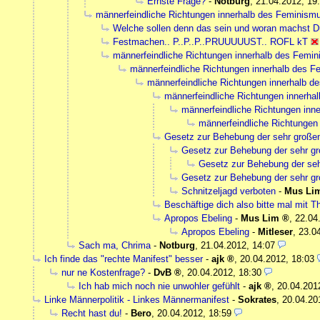
Ernste Frage?
-
Notburg
,
21.04.2012, 19
männerfeindliche Richtungen innerhalb des Feminism
Welche sollen denn das sein und woran machst D
Festmachen.. P..P..P..PRUUUUUST.. ROFL kT
männerfeindliche Richtungen innerhalb des Femi
männerfeindliche Richtungen innerhalb des 
männerfeindliche Richtungen innerhalb d
männerfeindliche Richtungen innerha
männerfeindliche Richtungen inn
männerfeindliche Richtungen
Gesetz zur Behebung der sehr gro
Gesetz zur Behebung der sehr
Gesetz zur Behebung der s
Gesetz zur Behebung der sehr
Schnitzeljagd verboten
-
Mus Li
Beschäftige dich also bitte mal mit 
Apropos Ebeling
-
Mus Lim
,
22.04
Apropos Ebeling
-
Mitleser
,
23.0
Sach ma, Chrima
-
Notburg
,
21.04.2012, 14:07
Ich finde das "rechte Manifest" besser
-
ajk
,
20.04.2012, 18:03
nur ne Kostenfrage?
-
DvB
,
20.04.2012, 18:30
Ich hab mich noch nie unwohler gefühlt
-
ajk
,
20.04.201
Linke Männerpolitik - Linkes Männermanifest
-
Sokrates
,
20.04.20
Recht hast du!
-
Bero
,
20.04.2012, 18:59