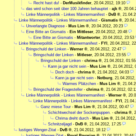
Recht hast du!
-
DerMusikfinder
,
20.04.2012, 19:10
das wird schon seit über 100 Jahren behauptet
-
ajk
,
20.04.
Linke Männerpolitik - Linkes Männermanifest
-
DvB
,
21.04.2
Linke Männerpolitik - Linkes Männermanifest
-
Gismatis
,
20.04.
Unverlangte Diagnose
-
Mus Lim
,
20.04.2012, 20:23
Eine Bitte an Gismatis
-
Ein Mittleser
,
20.04.2012, 20:48
Eine Bitte an Gismatis
-
Mitantworter
,
20.04.2012, 23:53
Linke Männerpolitik - Linkes Männermanifest
-
FYI
,
20.04.2012, 22
Bringschuld der Linken
-
Werner
,
20.04.2012, 22:47
Bringschuld der Linken
-
Mitleser
,
20.04.2012, 23:55
Bringschuld der Linken
-
chrima
,
21.04.2012, 01:55
Kann ja gar nicht sein
-
Mus Lim
,
21.04.2012, 
Doch doch
-
chrima
,
21.04.2012, 04:03
Kann ja gar nicht sein
-
Notburg
,
21.04.2012,
Warmes Plätzchen
-
Mus Lim
,
21.04.2
Bringschuld der Fragesteller
-
chrima
,
21.04.2012, 02:1
Linke Männerpolitik - Linkes Männermanifest
-
Werner
,
20.0
Linke Männerpolitik - Linkes Männermanifest
-
FYI
,
21.04.
Ganz miese Tour
-
Mus Lim
,
21.04.2012, 00:47
Schichtwechsel der Sockenpuppen.
-
chrima
,
Chrima dreht durch
-
Mus Lim
,
21.04.2012,
Schnitzeljagd
-
DvB
,
21.04.2012, 17:25
lustiges Wenger-Zitat
-
DvB
,
21.04.2012, 18:12
lustiges Wenger-Zitat
-
Royal Bavarian
,
21.04.2012, 20:44