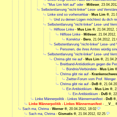
"Mus Lim hört auf" oder
-
Mitleser
,
23.04.201
Selbstentlarvung "nicht-linker" Lese- und Verrst
Linke sind so vorhersehbar
-
Mus Lim
,
21.
Und zu deinen Lügen möchtest du dich ni
Selbstentlarvung "nicht-linker" Lese- und Ve
Hilflose Linke
-
Mus Lim
,
21.04.2012, 
Hilflose Linke
-
Mitleser
,
21.04.2012,
Korrektur
-
Bero
,
21.04.2012, 21:
Selbstentlarvung "nicht-linker" Lese- un
Personen, die ihres Amtes würdig sin
Selbstentlarvung "nicht-linker" Lese- und Ve
Chrima gibt nie auf
-
Mus Lim
,
21.04.2
Breitband-Antiidiotikum gegen die Pe
Bündnis/Verbündete
-
Mus Lim
Chrima gibt nie auf
-
Krankenschwes
Zwitter-Forum vom Prof. Wenger 
Chrima gibt nie auf
-
DvB
,
21.04.20
Ein Antibiotikium
-
Mus Lim
,
2
Ein Antibiotikium
-
DvB
,
22
Linke Männerpolitik - Linkes Männermanifest
-
DvB
Linke Männerpolitik - Linkes Männermanifest
-
__V__
Sach ma, Chrima
-
Werner
,
20.04.2012, 18:02
Sach ma, Chrima
-
Gismatis
,
21.04.2012, 02:25