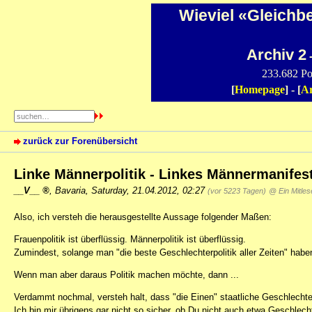
Wieviel «Gleichb
Archiv 2
-
233.682 Po
[
Homepage
] - [
Ar
zurück zur Forenübersicht
Linke Männerpolitik - Linkes Männermanifes
__V__
,
Bavaria
,
Saturday, 21.04.2012, 02:27
(vor 5223 Tagen)
@ Ein Mitles
Also, ich versteh die herausgestellte Aussage folgender Maßen:
Frauenpolitik ist überflüssig. Männerpolitik ist überflüssig.
Zumindest, solange man "die beste Geschlechterpolitik aller Zeiten" hab
Wenn man aber daraus Politik machen möchte, dann ...
Verdammt nochmal, versteh halt, dass "die Einen" staatliche Geschlechter
Ich bin mir übrigens gar nicht so sicher, ob Du nicht auch etwa Geschlecht