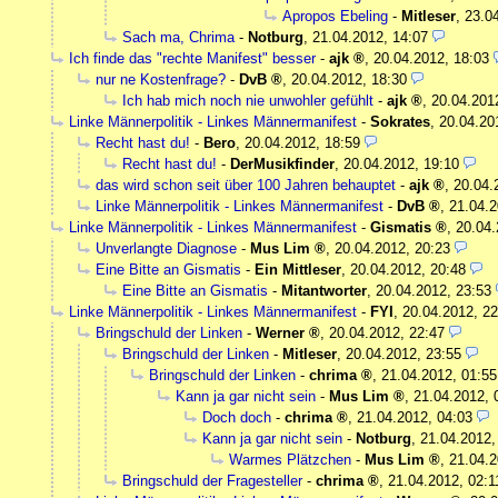
Apropos Ebeling
-
Mitleser
,
23.0
Sach ma, Chrima
-
Notburg
,
21.04.2012, 14:07
Ich finde das "rechte Manifest" besser
-
ajk
,
20.04.2012, 18:03
nur ne Kostenfrage?
-
DvB
,
20.04.2012, 18:30
Ich hab mich noch nie unwohler gefühlt
-
ajk
,
20.04.201
Linke Männerpolitik - Linkes Männermanifest
-
Sokrates
,
20.04.20
Recht hast du!
-
Bero
,
20.04.2012, 18:59
Recht hast du!
-
DerMusikfinder
,
20.04.2012, 19:10
das wird schon seit über 100 Jahren behauptet
-
ajk
,
20.04.
Linke Männerpolitik - Linkes Männermanifest
-
DvB
,
21.04.2
Linke Männerpolitik - Linkes Männermanifest
-
Gismatis
,
20.04.
Unverlangte Diagnose
-
Mus Lim
,
20.04.2012, 20:23
Eine Bitte an Gismatis
-
Ein Mittleser
,
20.04.2012, 20:48
Eine Bitte an Gismatis
-
Mitantworter
,
20.04.2012, 23:53
Linke Männerpolitik - Linkes Männermanifest
-
FYI
,
20.04.2012, 22
Bringschuld der Linken
-
Werner
,
20.04.2012, 22:47
Bringschuld der Linken
-
Mitleser
,
20.04.2012, 23:55
Bringschuld der Linken
-
chrima
,
21.04.2012, 01:55
Kann ja gar nicht sein
-
Mus Lim
,
21.04.2012, 
Doch doch
-
chrima
,
21.04.2012, 04:03
Kann ja gar nicht sein
-
Notburg
,
21.04.2012,
Warmes Plätzchen
-
Mus Lim
,
21.04.2
Bringschuld der Fragesteller
-
chrima
,
21.04.2012, 02:1