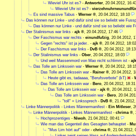
Wieviel Uhr ist es?
-
Antworter
,
20.04.2012, 16:4
Wieviel Uhr ist es?
-
vierzehnuhrneunundfün
Es sind massive Tabus
-
Werner
,
20.04.2012, 18:10
Das können nur Linke - und dafür sind sie so beliebt wie Fussp
Das können nur Linke - und dafür sind sie so beliebt wie F
Der Stalinismus war links
-
ajk
,
20.04.2012, 17:46
Der Faschismus war rechts
-
einundfufzig
,
20.04.2012, 1
Gegen "rechts" ist ja jeder..
-
ajk
,
20.04.2012, 18:0
Der Faschismus war links
-
DvB
,
20.04.2012, 18:13
Der Stalinismus war links
-
Ober
,
20.04.2012, 18:03
Und weil Massenmord von Mao nicht schlimm ist
-
aj
Das Tolle am Linkssein war
-
Werner
,
20.04.2012, 18:1
Das Tolle am Linkssein war
-
Rainer
,
20.04.2012, 1
Heute gibt es, tadaaaa, "Berufsverbote" (kT)
-
Das Tolle am Linkssein war
-
Bero
,
20.04.2012, 18:31
Das Tolle am Linkssein war
-
ajk
,
20.04.2012, 1
Das Tolle am Linkssein war
-
Bero
,
20.04.201
"toll" = Linkssprech
-
DvB
,
21.04.2012,
Linke Männerpolitik - Linkes Männermanifest
-
Ein Mitleser
,
2
Linke Männerpolitik - Linkes Männermanifest
-
chrima
,
Hochprozentiges
-
Niwoh
,
21.04.2012, 00:41
Wie man das Gegenteil des Gesagten behauptet
-
Mu
"Mus Lim hört auf" oder
-
chrima
,
21.04.2012, 
Linker zeigt seinen Hass auf Andersdenkende