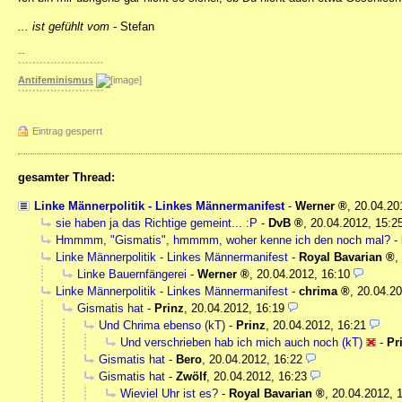
... ist gefühlt vom
- Stefan
--
``´´``´´``´´``´´``´´``´´
Antifeminismus
``´´``´´``´´``´´``´´``´´
Eintrag gesperrt
gesamter Thread:
Linke Männerpolitik - Linkes Männermanifest
-
Werner
,
20.04.20
sie haben ja das Richtige gemeint... :P
-
DvB
,
20.04.2012, 15:2
Hmmmm, "Gismatis", hmmmm, woher kenne ich den noch mal?
-
Linke Männerpolitik - Linkes Männermanifest
-
Royal Bavarian
,
Linke Bauernfängerei
-
Werner
,
20.04.2012, 16:10
Linke Männerpolitik - Linkes Männermanifest
-
chrima
,
20.04.20
Gismatis hat
-
Prinz
,
20.04.2012, 16:19
Und Chrima ebenso (kT)
-
Prinz
,
20.04.2012, 16:21
Und verschrieben hab ich mich auch noch (kT)
-
Pr
Gismatis hat
-
Bero
,
20.04.2012, 16:22
Gismatis hat
-
Zwölf
,
20.04.2012, 16:23
Wieviel Uhr ist es?
-
Royal Bavarian
,
20.04.2012, 