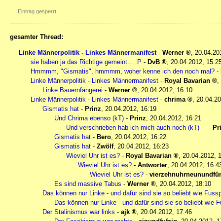
Eintrag gesperrt
gesamter Thread:
Linke Männerpolitik - Linkes Männermanifest
-
Werner
,
20.04.20
sie haben ja das Richtige gemeint... :P
-
DvB
,
20.04.2012, 15:2
Hmmmm, "Gismatis", hmmmm, woher kenne ich den noch mal?
-
Linke Männerpolitik - Linkes Männermanifest
-
Royal Bavarian
,
Linke Bauernfängerei
-
Werner
,
20.04.2012, 16:10
Linke Männerpolitik - Linkes Männermanifest
-
chrima
,
20.04.20
Gismatis hat
-
Prinz
,
20.04.2012, 16:19
Und Chrima ebenso (kT)
-
Prinz
,
20.04.2012, 16:21
Und verschrieben hab ich mich auch noch (kT)
-
Pr
Gismatis hat
-
Bero
,
20.04.2012, 16:22
Gismatis hat
-
Zwölf
,
20.04.2012, 16:23
Wieviel Uhr ist es?
-
Royal Bavarian
,
20.04.2012, 
Wieviel Uhr ist es?
-
Antworter
,
20.04.2012, 16:4
Wieviel Uhr ist es?
-
vierzehnuhrneunundfün
Es sind massive Tabus
-
Werner
,
20.04.2012, 18:10
Das können nur Linke - und dafür sind sie so beliebt wie Fussp
Das können nur Linke - und dafür sind sie so beliebt wie F
Der Stalinismus war links
-
ajk
,
20.04.2012, 17:46