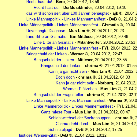
Recht hast du!
-
Bero
,
20.04.2012, 18:59
Recht hast du!
-
DerMusikfinder
,
20.04.2012, 19:10
das wird schon seit über 100 Jahren behauptet
-
ajk
,
20.04.
Linke Männerpolitik - Linkes Männermanifest
-
DvB
,
21.04.2
Linke Männerpolitik - Linkes Männermanifest
-
Gismatis
,
20.04.
Unverlangte Diagnose
-
Mus Lim
,
20.04.2012, 20:23
Eine Bitte an Gismatis
-
Ein Mittleser
,
20.04.2012, 20:48
Eine Bitte an Gismatis
-
Mitantworter
,
20.04.2012, 23:53
Linke Männerpolitik - Linkes Männermanifest
-
FYI
,
20.04.2012, 22
Bringschuld der Linken
-
Werner
,
20.04.2012, 22:47
Bringschuld der Linken
-
Mitleser
,
20.04.2012, 23:55
Bringschuld der Linken
-
chrima
,
21.04.2012, 01:55
Kann ja gar nicht sein
-
Mus Lim
,
21.04.2012, 
Doch doch
-
chrima
,
21.04.2012, 04:03
Kann ja gar nicht sein
-
Notburg
,
21.04.2012,
Warmes Plätzchen
-
Mus Lim
,
21.04.2
Bringschuld der Fragesteller
-
chrima
,
21.04.2012, 02:1
Linke Männerpolitik - Linkes Männermanifest
-
Werner
,
20.0
Linke Männerpolitik - Linkes Männermanifest
-
FYI
,
21.04.
Ganz miese Tour
-
Mus Lim
,
21.04.2012, 00:47
Schichtwechsel der Sockenpuppen.
-
chrima
,
Chrima dreht durch
-
Mus Lim
,
21.04.2012,
Schnitzeljagd
-
DvB
,
21.04.2012, 17:25
lustiges Wenger-Zitat
-
DvB
,
21.04.2012, 18:12