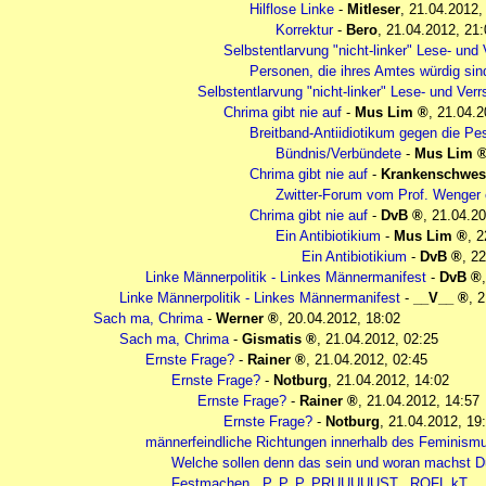
Hilflose Linke
-
Mitleser
,
21.04.2012,
Korrektur
-
Bero
,
21.04.2012, 21:
Selbstentlarvung "nicht-linker" Lese- un
Personen, die ihres Amtes würdig sin
Selbstentlarvung "nicht-linker" Lese- und Ve
Chrima gibt nie auf
-
Mus Lim
,
21.04.2
Breitband-Antiidiotikum gegen die Pe
Bündnis/Verbündete
-
Mus Lim
Chrima gibt nie auf
-
Krankenschwes
Zwitter-Forum vom Prof. Wenger 
Chrima gibt nie auf
-
DvB
,
21.04.20
Ein Antibiotikium
-
Mus Lim
,
2
Ein Antibiotikium
-
DvB
,
22
Linke Männerpolitik - Linkes Männermanifest
-
DvB
Linke Männerpolitik - Linkes Männermanifest
-
__V__
,
2
Sach ma, Chrima
-
Werner
,
20.04.2012, 18:02
Sach ma, Chrima
-
Gismatis
,
21.04.2012, 02:25
Ernste Frage?
-
Rainer
,
21.04.2012, 02:45
Ernste Frage?
-
Notburg
,
21.04.2012, 14:02
Ernste Frage?
-
Rainer
,
21.04.2012, 14:57
Ernste Frage?
-
Notburg
,
21.04.2012, 19
männerfeindliche Richtungen innerhalb des Feminism
Welche sollen denn das sein und woran machst D
Festmachen.. P..P..P..PRUUUUUST.. ROFL kT