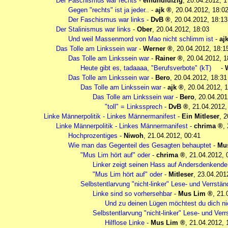
Der Faschismus war rechts
-
einundfufzig
,
20.04.2012, 1
Gegen "rechts" ist ja jeder..
-
ajk
,
20.04.2012, 18:0
Der Faschismus war links
-
DvB
,
20.04.2012, 18:13
Der Stalinismus war links
-
Ober
,
20.04.2012, 18:03
Und weil Massenmord von Mao nicht schlimm ist
-
aj
Das Tolle am Linkssein war
-
Werner
,
20.04.2012, 18:1
Das Tolle am Linkssein war
-
Rainer
,
20.04.2012, 1
Heute gibt es, tadaaaa, "Berufsverbote" (kT)
-
Das Tolle am Linkssein war
-
Bero
,
20.04.2012, 18:31
Das Tolle am Linkssein war
-
ajk
,
20.04.2012, 1
Das Tolle am Linkssein war
-
Bero
,
20.04.201
"toll" = Linkssprech
-
DvB
,
21.04.2012,
Linke Männerpolitik - Linkes Männermanifest
-
Ein Mitleser
,
2
Linke Männerpolitik - Linkes Männermanifest
-
chrima
,
Hochprozentiges
-
Niwoh
,
21.04.2012, 00:41
Wie man das Gegenteil des Gesagten behauptet
-
Mu
"Mus Lim hört auf" oder
-
chrima
,
21.04.2012, 
Linker zeigt seinen Hass auf Andersdenkende
"Mus Lim hört auf" oder
-
Mitleser
,
23.04.201
Selbstentlarvung "nicht-linker" Lese- und Verrst
Linke sind so vorhersehbar
-
Mus Lim
,
21.
Und zu deinen Lügen möchtest du dich ni
Selbstentlarvung "nicht-linker" Lese- und Ve
Hilflose Linke
-
Mus Lim
,
21.04.2012, 