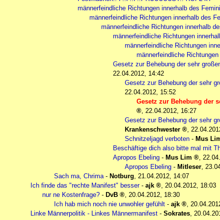
männerfeindliche Richtungen innerhalb des Femi
männerfeindliche Richtungen innerhalb des 
männerfeindliche Richtungen innerhalb d
männerfeindliche Richtungen innerha
männerfeindliche Richtungen inn
männerfeindliche Richtungen
Gesetz zur Behebung der sehr gro
22.04.2012, 14:42
Gesetz zur Behebung der sehr
22.04.2012, 15:52
Gesetz zur Behebung der
,
22.04.2012, 16:27
Gesetz zur Behebung der sehr
Krankenschwester
,
22.04.201
Schnitzeljagd verboten
-
Mus Li
Beschäftige dich also bitte mal mit 
Apropos Ebeling
-
Mus Lim
,
22.04
Apropos Ebeling
-
Mitleser
,
23.0
Sach ma, Chrima
-
Notburg
,
21.04.2012, 14:07
Ich finde das "rechte Manifest" besser
-
ajk
,
20.04.2012, 18:03
nur ne Kostenfrage?
-
DvB
,
20.04.2012, 18:30
Ich hab mich noch nie unwohler gefühlt
-
ajk
,
20.04.201
Linke Männerpolitik - Linkes Männermanifest
-
Sokrates
,
20.04.20