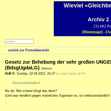
Wieviel «Gleichb
Archiv 2
-
233.682 Po
[
Homepage
] - [
Ar
zurück zur Forenübersicht
Gesetz zur Behebung der sehr großen UNG
(BdsgUgdaLG)
(Männer)
DvB
,
Sunday, 22.04.2012, 16:27
(vor 5220 Tagen)
@ FN
Menschenfeindlich!
Nix da. Wie schwul klingt das denn?
(Und was feindlich gegen männliches Eigentum ist, ist selbstverständlich 
--