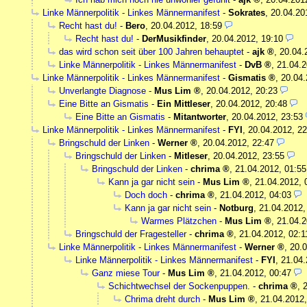
Linke Männerpolitik - Linkes Männermanifest
-
Sokrates
,
20.04.20
Recht hast du!
-
Bero
,
20.04.2012, 18:59
Recht hast du!
-
DerMusikfinder
,
20.04.2012, 19:10
das wird schon seit über 100 Jahren behauptet
-
ajk
,
20.04.
Linke Männerpolitik - Linkes Männermanifest
-
DvB
,
21.04.2
Linke Männerpolitik - Linkes Männermanifest
-
Gismatis
,
20.04.
Unverlangte Diagnose
-
Mus Lim
,
20.04.2012, 20:23
Eine Bitte an Gismatis
-
Ein Mittleser
,
20.04.2012, 20:48
Eine Bitte an Gismatis
-
Mitantworter
,
20.04.2012, 23:53
Linke Männerpolitik - Linkes Männermanifest
-
FYI
,
20.04.2012, 22
Bringschuld der Linken
-
Werner
,
20.04.2012, 22:47
Bringschuld der Linken
-
Mitleser
,
20.04.2012, 23:55
Bringschuld der Linken
-
chrima
,
21.04.2012, 01:55
Kann ja gar nicht sein
-
Mus Lim
,
21.04.2012, 
Doch doch
-
chrima
,
21.04.2012, 04:03
Kann ja gar nicht sein
-
Notburg
,
21.04.2012,
Warmes Plätzchen
-
Mus Lim
,
21.04.2
Bringschuld der Fragesteller
-
chrima
,
21.04.2012, 02:1
Linke Männerpolitik - Linkes Männermanifest
-
Werner
,
20.0
Linke Männerpolitik - Linkes Männermanifest
-
FYI
,
21.04.
Ganz miese Tour
-
Mus Lim
,
21.04.2012, 00:47
Schichtwechsel der Sockenpuppen.
-
chrima
,
Chrima dreht durch
-
Mus Lim
,
21.04.2012,