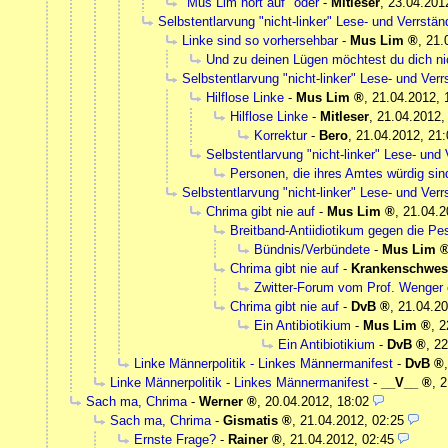
"Mus Lim hört auf" oder
-
Mitleser
,
23.04.201
Selbstentlarvung "nicht-linker" Lese- und Verrst
Linke sind so vorhersehbar
-
Mus Lim
,
21.
Und zu deinen Lügen möchtest du dich ni
Selbstentlarvung "nicht-linker" Lese- und Ve
Hilflose Linke
-
Mus Lim
,
21.04.2012, 
Hilflose Linke
-
Mitleser
,
21.04.2012,
Korrektur
-
Bero
,
21.04.2012, 21:
Selbstentlarvung "nicht-linker" Lese- un
Personen, die ihres Amtes würdig sin
Selbstentlarvung "nicht-linker" Lese- und Ve
Chrima gibt nie auf
-
Mus Lim
,
21.04.2
Breitband-Antiidiotikum gegen die Pe
Bündnis/Verbündete
-
Mus Lim
Chrima gibt nie auf
-
Krankenschwes
Zwitter-Forum vom Prof. Wenger 
Chrima gibt nie auf
-
DvB
,
21.04.20
Ein Antibiotikium
-
Mus Lim
,
2
Ein Antibiotikium
-
DvB
,
22
Linke Männerpolitik - Linkes Männermanifest
-
DvB
Linke Männerpolitik - Linkes Männermanifest
-
__V__
,
2
Sach ma, Chrima
-
Werner
,
20.04.2012, 18:02
Sach ma, Chrima
-
Gismatis
,
21.04.2012, 02:25
Ernste Frage?
-
Rainer
,
21.04.2012, 02:45