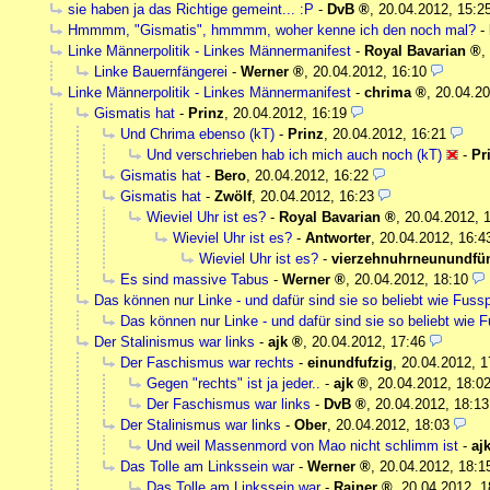
sie haben ja das Richtige gemeint... :P
-
DvB
,
20.04.2012, 15:2
Hmmmm, "Gismatis", hmmmm, woher kenne ich den noch mal?
-
Linke Männerpolitik - Linkes Männermanifest
-
Royal Bavarian
,
Linke Bauernfängerei
-
Werner
,
20.04.2012, 16:10
Linke Männerpolitik - Linkes Männermanifest
-
chrima
,
20.04.20
Gismatis hat
-
Prinz
,
20.04.2012, 16:19
Und Chrima ebenso (kT)
-
Prinz
,
20.04.2012, 16:21
Und verschrieben hab ich mich auch noch (kT)
-
Pr
Gismatis hat
-
Bero
,
20.04.2012, 16:22
Gismatis hat
-
Zwölf
,
20.04.2012, 16:23
Wieviel Uhr ist es?
-
Royal Bavarian
,
20.04.2012, 
Wieviel Uhr ist es?
-
Antworter
,
20.04.2012, 16:4
Wieviel Uhr ist es?
-
vierzehnuhrneunundfün
Es sind massive Tabus
-
Werner
,
20.04.2012, 18:10
Das können nur Linke - und dafür sind sie so beliebt wie Fussp
Das können nur Linke - und dafür sind sie so beliebt wie F
Der Stalinismus war links
-
ajk
,
20.04.2012, 17:46
Der Faschismus war rechts
-
einundfufzig
,
20.04.2012, 1
Gegen "rechts" ist ja jeder..
-
ajk
,
20.04.2012, 18:0
Der Faschismus war links
-
DvB
,
20.04.2012, 18:13
Der Stalinismus war links
-
Ober
,
20.04.2012, 18:03
Und weil Massenmord von Mao nicht schlimm ist
-
aj
Das Tolle am Linkssein war
-
Werner
,
20.04.2012, 18:1
Das Tolle am Linkssein war
-
Rainer
,
20.04.2012, 1