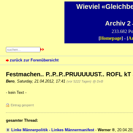
Wieviel «Gleichb
Archiv 2
-
233.682 Po
[
Homepage
] - [
Ar
zurück zur Forenübersicht
Festmachen.. P..P..P..PRUUUUUST.. ROFL kT
Bero
,
Saturday, 21.04.2012, 17:41
(vor 5222 Tagen)
@ DvB
- kein Text -
Eintrag gesperrt
gesamter Thread:
Linke Männerpolitik - Linkes Männermanifest
-
Werner
,
20.04.20