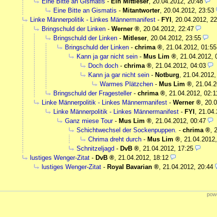
Eine Bitte an Gismatis
-
Ein Mittleser
,
20.04.2012, 20:48
Eine Bitte an Gismatis
-
Mitantworter
,
20.04.2012, 23:53
Linke Männerpolitik - Linkes Männermanifest
-
FYI
,
20.04.2012, 22
Bringschuld der Linken
-
Werner
,
20.04.2012, 22:47
Bringschuld der Linken
-
Mitleser
,
20.04.2012, 23:55
Bringschuld der Linken
-
chrima
,
21.04.2012, 01:55
Kann ja gar nicht sein
-
Mus Lim
,
21.04.2012, 
Doch doch
-
chrima
,
21.04.2012, 04:03
Kann ja gar nicht sein
-
Notburg
,
21.04.2012,
Warmes Plätzchen
-
Mus Lim
,
21.04.2
Bringschuld der Fragesteller
-
chrima
,
21.04.2012, 02:1
Linke Männerpolitik - Linkes Männermanifest
-
Werner
,
20.0
Linke Männerpolitik - Linkes Männermanifest
-
FYI
,
21.04.
Ganz miese Tour
-
Mus Lim
,
21.04.2012, 00:47
Schichtwechsel der Sockenpuppen.
-
chrima
,
Chrima dreht durch
-
Mus Lim
,
21.04.2012,
Schnitzeljagd
-
DvB
,
21.04.2012, 17:25
lustiges Wenger-Zitat
-
DvB
,
21.04.2012, 18:12
lustiges Wenger-Zitat
-
Royal Bavarian
,
21.04.2012, 20:44
powe