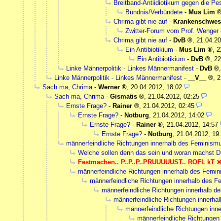
Breitband-Antiidiotikum gegen die Pe
Bündnis/Verbündete
-
Mus Lim
Chrima gibt nie auf
-
Krankenschwes
Zwitter-Forum vom Prof. Wenger 
Chrima gibt nie auf
-
DvB
,
21.04.20
Ein Antibiotikium
-
Mus Lim
,
2
Ein Antibiotikium
-
DvB
,
22
Linke Männerpolitik - Linkes Männermanifest
-
DvB
Linke Männerpolitik - Linkes Männermanifest
-
__V__
,
2
Sach ma, Chrima
-
Werner
,
20.04.2012, 18:02
Sach ma, Chrima
-
Gismatis
,
21.04.2012, 02:25
Ernste Frage?
-
Rainer
,
21.04.2012, 02:45
Ernste Frage?
-
Notburg
,
21.04.2012, 14:02
Ernste Frage?
-
Rainer
,
21.04.2012, 14:57
Ernste Frage?
-
Notburg
,
21.04.2012, 19
männerfeindliche Richtungen innerhalb des Feminism
Welche sollen denn das sein und woran machst D
Festmachen.. P..P..P..PRUUUUUST.. ROFL kT
männerfeindliche Richtungen innerhalb des Femi
männerfeindliche Richtungen innerhalb des 
männerfeindliche Richtungen innerhalb d
männerfeindliche Richtungen innerha
männerfeindliche Richtungen inn
männerfeindliche Richtungen