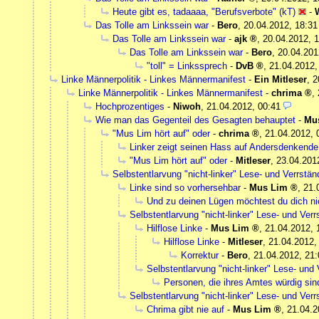
Heute gibt es, tadaaaa, "Berufsverbote" (kT)
-
Das Tolle am Linkssein war
-
Bero
,
20.04.2012, 18:31
Das Tolle am Linkssein war
-
ajk
,
20.04.2012, 1
Das Tolle am Linkssein war
-
Bero
,
20.04.201
"toll" = Linkssprech
-
DvB
,
21.04.2012,
Linke Männerpolitik - Linkes Männermanifest
-
Ein Mitleser
,
2
Linke Männerpolitik - Linkes Männermanifest
-
chrima
,
Hochprozentiges
-
Niwoh
,
21.04.2012, 00:41
Wie man das Gegenteil des Gesagten behauptet
-
Mu
"Mus Lim hört auf" oder
-
chrima
,
21.04.2012, 
Linker zeigt seinen Hass auf Andersdenkende
"Mus Lim hört auf" oder
-
Mitleser
,
23.04.201
Selbstentlarvung "nicht-linker" Lese- und Verrst
Linke sind so vorhersehbar
-
Mus Lim
,
21.
Und zu deinen Lügen möchtest du dich ni
Selbstentlarvung "nicht-linker" Lese- und Ve
Hilflose Linke
-
Mus Lim
,
21.04.2012, 
Hilflose Linke
-
Mitleser
,
21.04.2012,
Korrektur
-
Bero
,
21.04.2012, 21:
Selbstentlarvung "nicht-linker" Lese- un
Personen, die ihres Amtes würdig sin
Selbstentlarvung "nicht-linker" Lese- und Ve
Chrima gibt nie auf
-
Mus Lim
,
21.04.2