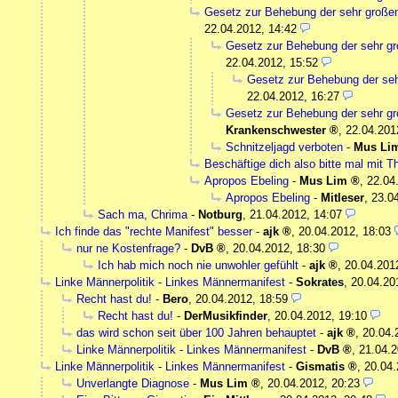
Gesetz zur Behebung der sehr gro
22.04.2012, 14:42
Gesetz zur Behebung der sehr
22.04.2012, 15:52
Gesetz zur Behebung der s
22.04.2012, 16:27
Gesetz zur Behebung der sehr
Krankenschwester
,
22.04.201
Schnitzeljagd verboten
-
Mus Li
Beschäftige dich also bitte mal mit 
Apropos Ebeling
-
Mus Lim
,
22.04
Apropos Ebeling
-
Mitleser
,
23.0
Sach ma, Chrima
-
Notburg
,
21.04.2012, 14:07
Ich finde das "rechte Manifest" besser
-
ajk
,
20.04.2012, 18:03
nur ne Kostenfrage?
-
DvB
,
20.04.2012, 18:30
Ich hab mich noch nie unwohler gefühlt
-
ajk
,
20.04.201
Linke Männerpolitik - Linkes Männermanifest
-
Sokrates
,
20.04.20
Recht hast du!
-
Bero
,
20.04.2012, 18:59
Recht hast du!
-
DerMusikfinder
,
20.04.2012, 19:10
das wird schon seit über 100 Jahren behauptet
-
ajk
,
20.04.
Linke Männerpolitik - Linkes Männermanifest
-
DvB
,
21.04.2
Linke Männerpolitik - Linkes Männermanifest
-
Gismatis
,
20.04.
Unverlangte Diagnose
-
Mus Lim
,
20.04.2012, 20:23