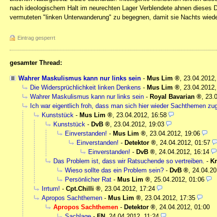
nach ideologischem Halt im neurechten Lager Verblendete ahnen dieses D
vermuteten "linken Unterwanderung" zu begegnen, damit sie Nachts wieder
Eintrag gesperrt
gesamter Thread:
Wahrer Maskulismus kann nur links sein
-
Mus Lim
,
23.04.2012
Die Widersprüchlichkeit linken Denkens
-
Mus Lim
,
23.04.2012,
Wahrer Maskulismus kann nur links sein
-
Royal Bavarian
,
23.
Ich war eigentlich froh, dass man sich hier wieder Sachthemen zu
Kunststück
-
Mus Lim
,
23.04.2012, 16:58
Kunststück
-
DvB
,
23.04.2012, 19:03
Einverstanden!
-
Mus Lim
,
23.04.2012, 19:06
Einverstanden!
-
Detektor
,
24.04.2012, 01:57
Einverstanden!
-
DvB
,
24.04.2012, 16:14
Das Problem ist, dass wir Ratsuchende so vertreiben.
-
K
Wieso sollte das ein Problem sein?
-
DvB
,
24.04.20
Persönlicher Rat
-
Mus Lim
,
25.04.2012, 01:06
Irrtum!
-
Cpt.Chilli
,
23.04.2012, 17:24
Apropos Sachthemen
-
Mus Lim
,
23.04.2012, 17:35
Apropos Sachthemen
-
Detektor
,
24.04.2012, 01:00
Sachlage
-
FN
,
24.04.2012, 11:24