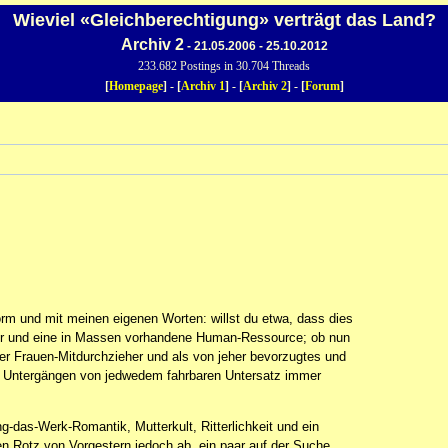
Wieviel «Gleichberechtigung» verträgt das Land?
Archiv 2
- 21.05.2006 - 25.10.2012
233.682 Postings in 30.704 Threads
[
Homepage
] - [
Archiv 1
] - [
Archiv 2
] - [
Forum
]
form und mit meinen eigenen Worten: willst du etwa, dass dies
stier und eine in Massen vorhandene Human-Ressource; ob nun
iger Frauen-Mitdurchzieher und als von jeher bevorzugtes und
len Untergängen von jedwedem fahrbaren Untersatz immer
ng-das-Werk-Romantik, Mutterkult, Ritterlichkeit und ein
n Rotz von Vorgestern jedoch ab, ein paar auf der Suche