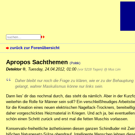
zurück zur Forenübersicht
Apropos Sachthemen
(Politik)
Detektor
,
Tuesday, 24.04.2012, 01:00
(vor 5218 Tagen)
@ Mus Lim
Daher bleibt nur noch die Frage zu klären, wie er zu der Behauptung
gelangt,
wahrer
Maskulismus könne nur links sein.
Dann lies' dir das nochmal durch, das steht da nämlich. Aber in der Kurz
weiterhin die Rolle für Männer sein soll? Ein verschleißfreudiges Arbeit
für die Kreation eines neuen elektrischen Nagellack-Trockners, bereitwill
daher vorgeschicktes Heizmaterial in Kriegen. Und ach ja, bei eventuel
schön einen Schritt zurück und erst mal die fetten Muschis vorlassen.
Konservativ-freiheitliche ästhetisieren diesen ganzen Schindluder mit Zwi
bißchen Naturgesetz-Sülze obendrauf. Intelligente Menschen lehnen diese