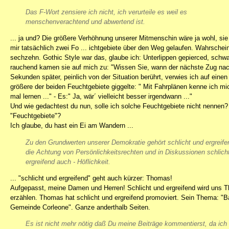
Das F-Wort zensiere ich nicht, ich verurteile es weil es
menschenverachtend und abwertend ist.
... ja und? Die größere Verhöhnung unserer Mitmenschin wäre ja wohl, sie a
mir tatsächlich zwei Fo ... ichtgebiete über den Weg gelaufen. Wahrschein
sechzehn. Gothic Style war das, glaube ich: Unterlippen gepierced, schw
rauchend kamen sie auf mich zu: "Wissen Sie, wann der nächste Zug nach
Sekunden später, peinlich von der Situation berührt, verwies ich auf eine
größere der beiden Feuchtgebiete giggelte: " Mit Fahrplänen kenne ich mich a
mal lernen ..." - Es:" Ja, wär´ vielleicht besser irgendwann ..."
Und wie gedachtest du nun, solle ich solche Feuchtgebiete nicht nennen?
"Feuchtgebiete"?
Ich glaube, du hast ein Ei am Wandern ...
Zu den Grundwerten unserer Demokratie gehört schlicht und ergreif
die Achtung von Persönlichkeitsrechten und in Diskussionen schlich
ergreifend auch - Höflichkeit.
... "schlicht und ergreifend" geht auch kürzer: Thomas!
Aufgepasst, meine Damen und Herren! Schlicht und ergreifend wird uns T
erzählen. Thomas hat schlicht und ergreifend promoviert. Sein Thema: "B
Gemeinde Corleone". Ganze anderthalb Seiten.
Es ist nicht mehr nötig daß Du meine Beiträge kommentierst, da ich