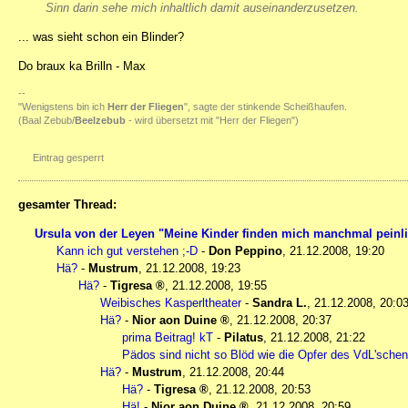
Sinn darin sehe mich inhaltlich damit auseinanderzusetzen.
... was sieht schon ein Blinder?
Do braux ka Brilln - Max
--
"Wenigstens bin ich
Herr der Fliegen
", sagte der stinkende Scheißhaufen.
(Baal Zebub/
Beelzebub
- wird übersetzt mit "Herr der Fliegen")
Eintrag gesperrt
gesamter Thread:
Ursula von der Leyen "Meine Kinder finden mich manchmal peinl
Kann ich gut verstehen ;-D
-
Don Peppino
,
21.12.2008, 19:20
Hä?
-
Mustrum
,
21.12.2008, 19:23
Hä?
-
Tigresa
,
21.12.2008, 19:55
Weibisches Kasperltheater
-
Sandra L.
,
21.12.2008, 20:0
Hä?
-
Nior aon Duine
,
21.12.2008, 20:37
prima Beitrag! kT
-
Pilatus
,
21.12.2008, 21:22
Pädos sind nicht so Blöd wie die Opfer des VdL'sche
Hä?
-
Mustrum
,
21.12.2008, 20:44
Hä?
-
Tigresa
,
21.12.2008, 20:53
Hä!
-
Nior aon Duine
,
21.12.2008, 20:59