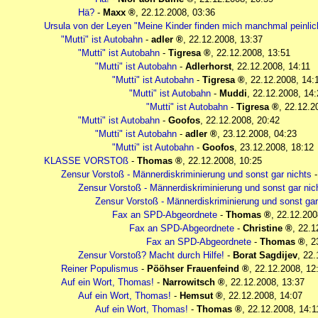
Hä?
-
Maxx
,
22.12.2008, 03:36
Ursula von der Leyen "Meine Kinder finden mich manchmal peinlic
"Mutti" ist Autobahn
-
adler
,
22.12.2008, 13:37
"Mutti" ist Autobahn
-
Tigresa
,
22.12.2008, 13:51
"Mutti" ist Autobahn
-
Adlerhorst
,
22.12.2008, 14:11
"Mutti" ist Autobahn
-
Tigresa
,
22.12.2008, 14:
"Mutti" ist Autobahn
-
Muddi
,
22.12.2008, 14:
"Mutti" ist Autobahn
-
Tigresa
,
22.12.2
"Mutti" ist Autobahn
-
Goofos
,
22.12.2008, 20:42
"Mutti" ist Autobahn
-
adler
,
23.12.2008, 04:23
"Mutti" ist Autobahn
-
Goofos
,
23.12.2008, 18:12
KLASSE VORSTOß
-
Thomas
,
22.12.2008, 10:25
Zensur Vorstoß - Männerdiskriminierung und sonst gar nichts
Zensur Vorstoß - Männerdiskriminierung und sonst gar nic
Zensur Vorstoß - Männerdiskriminierung und sonst gar
Fax an SPD-Abgeordnete
-
Thomas
,
22.12.200
Fax an SPD-Abgeordnete
-
Christine
,
22.1
Fax an SPD-Abgeordnete
-
Thomas
,
2
Zensur Vorstoß? Macht durch Hilfe!
-
Borat Sagdijev
,
22.
Reiner Populismus
-
Pööhser Frauenfeind
,
22.12.2008, 12
Auf ein Wort, Thomas!
-
Narrowitsch
,
22.12.2008, 13:37
Auf ein Wort, Thomas!
-
Hemsut
,
22.12.2008, 14:07
Auf ein Wort, Thomas!
-
Thomas
,
22.12.2008, 14:1