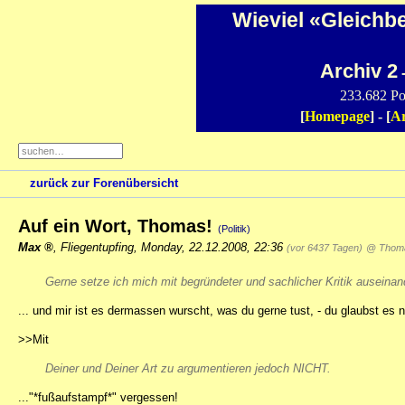
Wieviel «Gleichb
Archiv 2
-
233.682 Po
[
Homepage
] - [
Ar
zurück zur Forenübersicht
Auf ein Wort, Thomas!
(Politik)
Max
,
Fliegentupfing
,
Monday, 22.12.2008, 22:36
(vor 6437 Tagen)
@ Thom
Gerne setze ich mich mit begründeter und sachlicher Kritik auseinan
... und mir ist es dermassen wurscht, was du gerne tust, - du glaubst es n
>>Mit
Deiner und Deiner Art zu argumentieren jedoch NICHT.
..."*fußaufstampf*" vergessen!