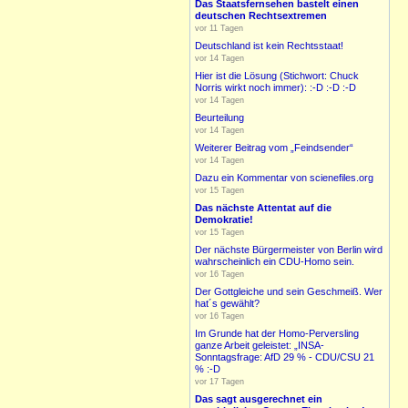
Das Staatsfernsehen bastelt einen
deutschen Rechtsextremen
vor 11 Tagen
Deutschland ist kein Rechtsstaat!
vor 14 Tagen
Hier ist die Lösung (Stichwort: Chuck
Norris wirkt noch immer): :-D :-D :-D
vor 14 Tagen
Beurteilung
vor 14 Tagen
Weiterer Beitrag vom „Feindsender“
vor 14 Tagen
Dazu ein Kommentar von scienefiles.org
vor 15 Tagen
Das nächste Attentat auf die
Demokratie!
vor 15 Tagen
Der nächste Bürgermeister von Berlin wird
wahrscheinlich ein CDU-Homo sein.
vor 16 Tagen
Der Gottgleiche und sein Geschmeiß. Wer
hat´s gewählt?
vor 16 Tagen
Im Grunde hat der Homo-Perversling
ganze Arbeit geleistet: „INSA-
Sonntagsfrage: AfD 29 % - CDU/CSU 21
% :-D
vor 17 Tagen
Das sagt ausgerechnet ein