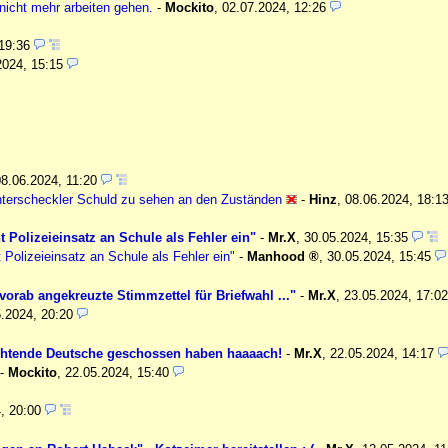
nicht mehr arbeiten gehen.
-
Mockito
,
02.07.2024, 12:26
 19:36
2024, 15:15
08.06.2024, 11:20
Hinterscheckler Schuld zu sehen an den Zuständen
-
Hinz
,
08.06.2024, 18:1
Polizeieinsatz an Schule als Fehler ein"
-
Mr.X
,
30.05.2024, 15:35
olizeieinsatz an Schule als Fehler ein"
-
Manhood
,
30.05.2024, 15:45
vorab angekreuzte Stimmzettel für Briefwahl ..."
-
Mr.X
,
23.05.2024, 17:0
.2024, 20:20
üchtende Deutsche geschossen haben haaaach!
-
Mr.X
,
22.05.2024, 14:17
-
Mockito
,
22.05.2024, 15:40
4, 20:00