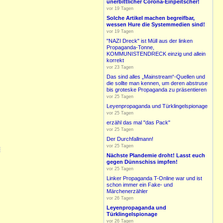
unerbittlicher Corona-Einpeitscher!
vor 19 Tagen
Solche Artikel machen begreifbar,
wessen Hure die Systemmedien sind!
vor 19 Tagen
"NAZI Dreck" ist Müll aus der linken
Propaganda-Tonne,
KOMMUNISTENDRECK einzig und allein
korrekt
vor 23 Tagen
Das sind alles „Mainstream“-Quellen und
die sollte man kennen, um deren abstruse
bis groteske Propaganda zu präsentieren
vor 25 Tagen
Leyenpropaganda und Türklingelspionage
vor 25 Tagen
erzähl das mal "das Pack"
vor 25 Tagen
Der Durchfallmann!
vor 25 Tagen
Nächste Plandemie droht! Lasst euch
gegen Dünnschiss impfen!
vor 25 Tagen
Linker Propaganda T-Online war und ist
schon immer ein Fake- und
Märchenerzähler
vor 26 Tagen
Leyenpropaganda und
Türklingelspionage
vor 26 Tagen