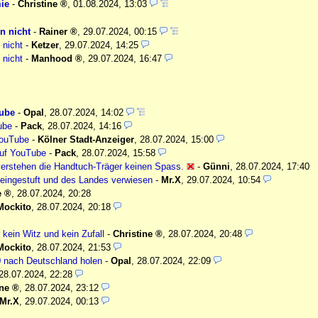
ie
-
Christine
,
01.08.2024, 13:03
n nicht
-
Rainer
,
29.07.2024, 00:15
 nicht
-
Ketzer
,
29.07.2024, 14:25
 nicht
-
Manhood
,
29.07.2024, 16:47
Tube
-
Opal
,
28.07.2024, 14:02
ube
-
Pack
,
28.07.2024, 14:16
YouTube
-
Kölner Stadt-Anzeiger
,
28.07.2024, 15:00
auf YouTube
-
Pack
,
28.07.2024, 15:58
verstehen die Handtuch-Träger keinen Spass.
-
Günni
,
28.07.2024, 17:40
st eingestuft und des Landes verwiesen
-
Mr.X
,
29.07.2024, 10:54
e
,
28.07.2024, 20:28
Mockito
,
28.07.2024, 20:18
kein Witz und kein Zufall
-
Christine
,
28.07.2024, 20:48
Mockito
,
28.07.2024, 21:53
40 nach Deutschland holen
-
Opal
,
28.07.2024, 22:09
28.07.2024, 22:28
ine
,
28.07.2024, 23:12
Mr.X
,
29.07.2024, 00:13