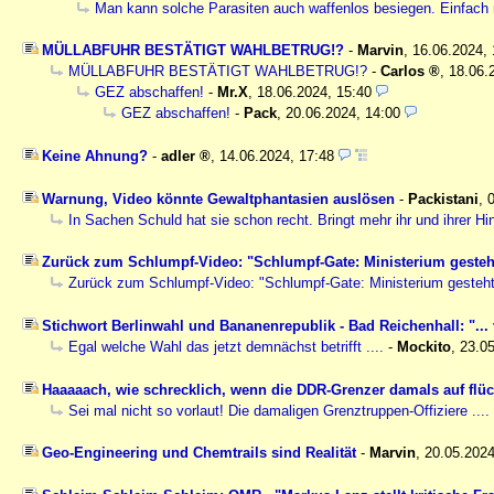
Man kann solche Parasiten auch waffenlos besiegen. Einfach 
MÜLLABFUHR BESTÄTIGT WAHLBETRUG!?
-
Marvin
,
16.06.2024,
MÜLLABFUHR BESTÄTIGT WAHLBETRUG!?
-
Carlos
,
18.06.
GEZ abschaffen!
-
Mr.X
,
18.06.2024, 15:40
GEZ abschaffen!
-
Pack
,
20.06.2024, 14:00
Keine Ahnung?
-
adler
,
14.06.2024, 17:48
Warnung, Video könnte Gewaltphantasien auslösen
-
Packistani
,
In Sachen Schuld hat sie schon recht. Bringt mehr ihr und ihrer 
Zurück zum Schlumpf-Video: "Schlumpf-Gate: Ministerium gesteht 
Zurück zum Schlumpf-Video: "Schlumpf-Gate: Ministerium gesteht P
Stichwort Berlinwahl und Bananenrepublik - Bad Reichenhall: "... 
Egal welche Wahl das jetzt demnächst betrifft ....
-
Mockito
,
23.05
Haaaaach, wie schrecklich, wenn die DDR-Grenzer damals auf fl
Sei mal nicht so vorlaut! Die damaligen Grenztruppen-Offiziere ....
Geo-Engineering und Chemtrails sind Realität
-
Marvin
,
20.05.202