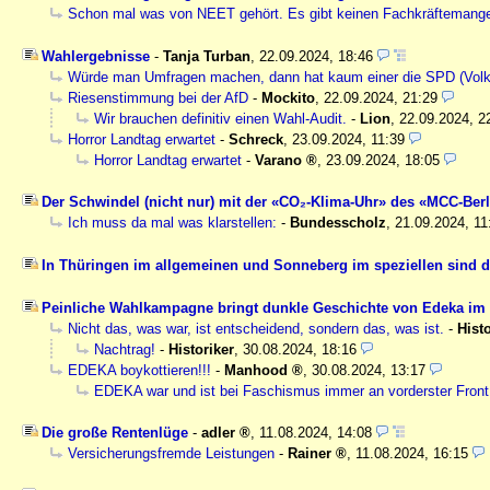
Schon mal was von NEET gehört. Es gibt keinen Fachkräftemange
Wahlergebnisse
-
Tanja Turban
,
22.09.2024, 18:46
Würde man Umfragen machen, dann hat kaum einer die SPD (Volkss
Riesenstimmung bei der AfD
-
Mockito
,
22.09.2024, 21:29
Wir brauchen definitiv einen Wahl-Audit.
-
Lion
,
22.09.2024, 2
Horror Landtag erwartet
-
Schreck
,
23.09.2024, 11:39
Horror Landtag erwartet
-
Varano
,
23.09.2024, 18:05
Der Schwindel (nicht nur) mit der «CO₂-Klima-Uhr» des «MCC-Berl
Ich muss da mal was klarstellen:
-
Bundesscholz
,
21.09.2024, 11
In Thüringen im allgemeinen und Sonneberg im speziellen sind 
Peinliche Wahlkampagne bringt dunkle Geschichte von Edeka im 
Nicht das, was war, ist entscheidend, sondern das, was ist.
-
Histo
Nachtrag!
-
Historiker
,
30.08.2024, 18:16
EDEKA boykottieren!!!
-
Manhood
,
30.08.2024, 13:17
EDEKA war und ist bei Faschismus immer an vorderster Fron
Die große Rentenlüge
-
adler
,
11.08.2024, 14:08
Versicherungsfremde Leistungen
-
Rainer
,
11.08.2024, 16:15