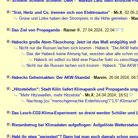
Schleim Schleim Schleim: OMR - "Markus Lanz stellt kritische Frag
"Sixt, Hertz und Co. trennen sich von Elektroautos"
-
Mr.X
,
02.05.
Grüne und Linke haben den Strompreis in die Höhe getrieben
-
Ma
Das Ziel von Propaganda
-
Rainer
,
27.04.2024, 22:04
Habecks große Atom-Täuschung: Jetzt ist das Maß endgültig voll
Nicht nur die Russen lachen sich krumm - Habeck: "Die AKW hatte
Das der Habeck keine Ahnung hat, wussten aber alle schon vo
Habock ist selbst zu blöd eine Flasche Sekt zu zerschlag
Nicht nur die Russen lachen sich krumm - Habeck: "Die AKW h
Habecks Geheimakten: Der AKW-Skandal
-
Marvin
,
26.04.2024, 04
„Hitzetelefon“: Stadt Köln liefert Klimapanik und Propaganda ung
"Mehr Hitzewellen, mehr Hitzetote"
-
Mr.X
,
24.04.2024, 18:51
Nachtrag [zu "menschgemachte Erderhitzung"/"1,5°-Klimaziel"
Das Lesch-CO2-Klima-Experiment: so dreist werden Schüler und Le
Riesenbetrug bei Klimadaten aufgeflogen: Aufgelöste Wetterstatio
Habt ihr etwa "geriestert"? Dann hat man euch damals schon gen