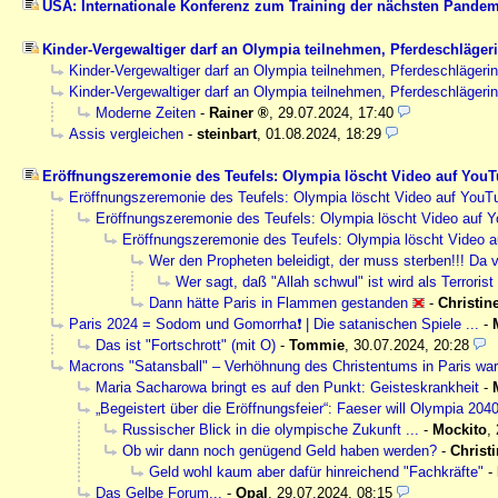
USA: Internationale Konferenz zum Training der nächsten Pandem
Kinder-Vergewaltiger darf an Olympia teilnehmen, Pferdeschlägeri
Kinder-Vergewaltiger darf an Olympia teilnehmen, Pferdeschlägerin
Kinder-Vergewaltiger darf an Olympia teilnehmen, Pferdeschlägerin
Moderne Zeiten
-
Rainer
,
29.07.2024, 17:40
Assis vergleichen
-
steinbart
,
01.08.2024, 18:29
Eröffnungszeremonie des Teufels: Olympia löscht Video auf You
Eröffnungszeremonie des Teufels: Olympia löscht Video auf YouT
Eröffnungszeremonie des Teufels: Olympia löscht Video auf 
Eröffnungszeremonie des Teufels: Olympia löscht Video 
Wer den Propheten beleidigt, der muss sterben!!! Da 
Wer sagt, daß "Allah schwul" ist wird als Terrori
Dann hätte Paris in Flammen gestanden
-
Christin
Paris 2024 = Sodom und Gomorrha❗ | Die satanischen Spiele ...
-
Das ist "Fortschrott" (mit O)
-
Tommie
,
30.07.2024, 20:28
Macrons "Satansball" – Verhöhnung des Christentums in Paris war 
Maria Sacharowa bringt es auf den Punkt: Geisteskrankheit
-
„Begeistert über die Eröffnungsfeier“: Faeser will Olympia 20
Russischer Blick in die olympische Zukunft ...
-
Mockito
,
Ob wir dann noch genügend Geld haben werden?
-
Christ
Geld wohl kaum aber dafür hinreichend "Fachkräfte"
-
Das Gelbe Forum...
-
Opal
,
29.07.2024, 08:15