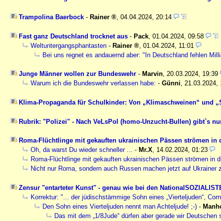
Trampolina Baerbock
-
Rainer
,
04.04.2024, 20:14
Fast ganz Deutschland trocknet aus
-
Pack
,
01.04.2024, 09:58
Weltuntergangsphantasten
-
Rainer
,
01.04.2024, 11:01
Bei uns regnet es andauernd aber: "In Deutschland fehlen Mil
Junge Männer wollen zur Bundeswehr
-
Marvin
,
20.03.2024, 19:39
Warum ich die Bundeswehr verlassen habe:
-
Günni
,
21.03.2024, 
Klima-Propaganda für Schulkinder: Von „Klimaschweinen“ und „
Rubrik: "Polizei" - Nach VeLsPol (homo-Unzucht-Bullen) gibt`s n
Roma-Flüchtlinge mit gekauften ukrainischen Pässen strömen in 
Oh, da warst Du wieder schneller ...
-
Mr.X
,
14.02.2024, 01:23
Roma-Flüchtlinge mit gekauften ukrainischen Pässen strömen in 
Nicht nur Roma, sondern auch Russen machen jetzt auf Ukrainer z
Zensur "entarteter Kunst" - genau wie bei den NationalSOZIALISTEN
Korrektur: "... der jüdischstämmige Sohn eines „Vierteljuden“, Corn
Den Sohn eines Vierteljuden nennt man Achteljude! ;-)
-
Manh
Das mit dem „1/8Jude“ dürfen aber gerade wir Deutschen 