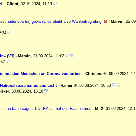
l.
-
Günni
,
02.10.2024, 11:19
chadenspartei) gewählt, es bleibt also Wahlbetrug übrig.
-
Marvin
,
22.09
2:34
in» (V3)
-
Marvin
,
21.09.2024, 11:08
:57
die meisten Menschen an Corona verstorben
-
Christine
,
09.09.2024, 17
Nationalsozialismus ans Licht
-
Rainer
,
30.08.2024, 10:53
riker
,
30.08.2024, 13:10
t - man kann sagen: EDEKA ist Teil des Faschismus
-
Mr.X
,
31.08.2024, 12:1