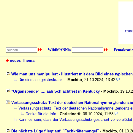
138887
WikiMANNia
Femokratie
neues Thema
Wie man uns manipuliert - illustriert mit dem Bild eines typische
Die sind alle geisteskrank.
-
Mockito
,
21.10.2024, 13:42
"Organspende" .... ääh Schlachtfest in Kentucky
-
Mockito
,
19.10.
Verfassungsschutz: Text der deutschen Nationalhymne „tendenziel
Verfassungsschutz: Text der deutschen Nationalhymne „tendenziel
Danke für die Info
-
Christine
,
08.10.2024, 11:58
Kann es sein, dass der Verfassungsschutz gesichert vollverblödet 
Die nächste Lüge fliegt auf: "Fachkräftemangel"
-
Mockito
,
01.10.2