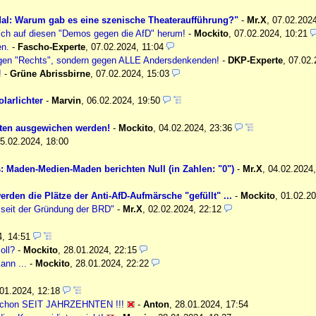
dal: Warum gab es eine szenische Theateraufführung?"
-
Mr.X
,
07.02.202
ich auf diesen "Demos gegen die AfD" herum!
-
Mockito
,
07.02.2024, 10:21
en.
-
Fascho-Experte
,
07.02.2024, 11:04
gegen "Rechts", sondern gegen ALLE Andersdenkenden!
-
DKP-Experte
,
07.02.
!
-
Grüne Abrissbirne
,
07.02.2024, 15:03
larlichter
-
Marvin
,
06.02.2024, 19:50
eten ausgewichen werden!
-
Mockito
,
04.02.2024, 23:36
5.02.2024, 18:00
den-Medien-Maden berichten Null (in Zahlen: "0")
-
Mr.X
,
04.02.2024
rden die Plätze der Anti-AfD-Aufmärsche "gefüllt" ...
-
Mockito
,
01.02.2
 seit der Gründung der BRD"
-
Mr.X
,
02.02.2024, 22:12
4, 14:51
oll?
-
Mockito
,
28.01.2024, 22:15
ann ...
-
Mockito
,
28.01.2024, 22:22
.01.2024, 12:18
schon SEIT JAHRZEHNTEN !!!
-
Anton
,
28.01.2024, 17:54