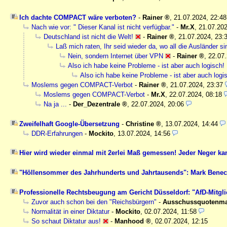
Ich dachte COMPACT wäre verboten?
-
Rainer
,
21.07.2024, 22:4
Nach wie vor: " Dieser Kanal ist nicht verfügbar."
-
Mr.X
,
21.07.202
Deutschland ist nicht die Welt!
-
Rainer
,
21.07.2024, 23:
Laß mich raten, Ihr seid wieder da, wo all die Ausländer si
Nein, sondern Internet über VPN
-
Rainer
,
22.07.
Also ich habe keine Probleme - ist aber auch logisch! :
Also ich habe keine Probleme - ist aber auch logis
Moslems gegen COMPACT-Verbot
-
Rainer
,
21.07.2024, 23:37
Moslems gegen COMPACT-Verbot
-
Mr.X
,
22.07.2024, 08:18
Na ja ...
-
Der_Dezentrale
,
22.07.2024, 20:06
Zweifelhaft Google-Übersetzung
-
Christine
,
13.07.2024, 14:44
DDR-Erfahrungen
-
Mockito
,
13.07.2024, 14:56
Hier wird wieder einmal mit 2erlei Maß gemessen! Jeder Neger kann
"Höllensommer des Jahrhunderts und Jahrtausends": Mark Beneck
Professionelle Rechtsbeugung am Gericht Düsseldorf: "AfD-Mitgli
Zuvor auch schon bei den "Reichsbürgern"
-
Ausschussquotenm
Normalität in einer Diktatur
-
Mockito
,
02.07.2024, 11:58
So schaut Diktatur aus!
-
Manhood
,
02.07.2024, 12:15