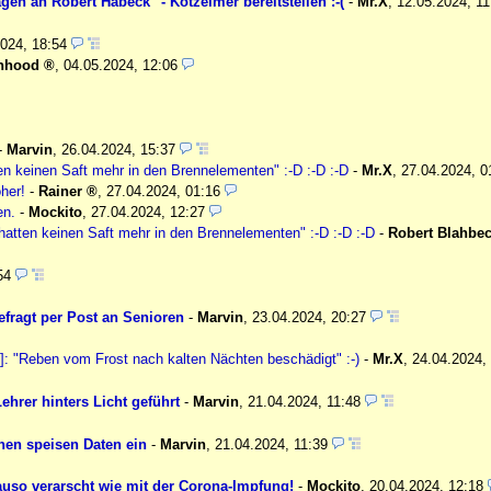
en an Robert Habeck" - Kotzeimer bereitstellen :-(
-
Mr.X
,
12.05.2024, 1
2024, 18:54
nhood
,
04.05.2024, 12:06
-
Marvin
,
26.04.2024, 15:37
n keinen Saft mehr in den Brennelementen" :-D :-D :-D
-
Mr.X
,
27.04.2024, 0
her!
-
Rainer
,
27.04.2024, 01:16
en.
-
Mockito
,
27.04.2024, 12:27
atten keinen Saft mehr in den Brennelementen" :-D :-D :-D
-
Robert Blahbe
:54
efragt per Post an Senioren
-
Marvin
,
23.04.2024, 20:27
]: "Reben vom Frost nach kalten Nächten beschädigt" :-)
-
Mr.X
,
24.04.2024,
hrer hinters Licht geführt
-
Marvin
,
21.04.2024, 11:48
nen speisen Daten ein
-
Marvin
,
21.04.2024, 11:39
auso verarscht wie mit der Corona-Impfung!
-
Mockito
,
20.04.2024, 12:18