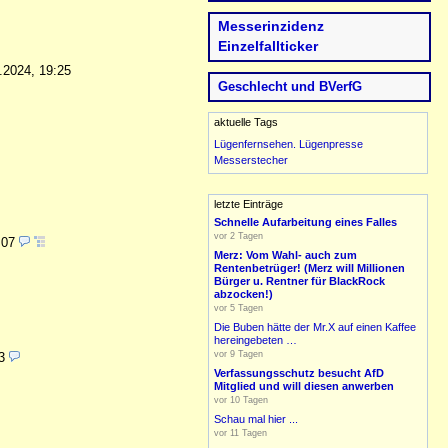
Messerinzidenz
Einzelfallticker
.2024, 19:25
Geschlecht und BVerfG
aktuelle Tags
Lügenfernsehen.
Lügenpresse
Messerstecher
letzte Einträge
Schnelle Aufarbeitung eines Falles
vor 2 Tagen
:07
Merz: Vom Wahl- auch zum
Rentenbetrüger! (Merz will Millionen
Bürger u. Rentner für BlackRock
abzocken!)
vor 5 Tagen
Die Buben hätte der Mr.X auf einen Kaffee
hereingebeten …
vor 9 Tagen
3
Verfassungsschutz besucht AfD
Mitglied und will diesen anwerben
vor 10 Tagen
Schau mal hier ...
vor 11 Tagen