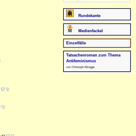
Rundekante
Medienfackel
Einzelfälle
Tatsachenroman zum Thema
3
Antifeminismus
von Christoph Altrogge
2