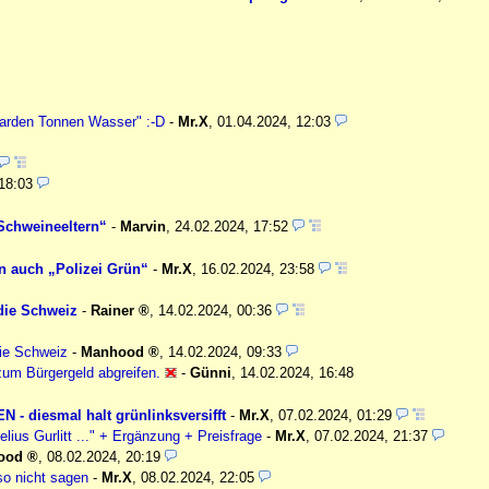
liarden Tonnen Wasser" :-D
-
Mr.X
,
01.04.2024, 12:03
18:03
Schweineeltern“
-
Marvin
,
24.02.2024, 17:52
un auch „Polizei Grün“
-
Mr.X
,
16.02.2024, 23:58
die Schweiz
-
Rainer
,
14.02.2024, 00:36
die Schweiz
-
Manhood
,
14.02.2024, 09:33
um Bürgergeld abgreifen.
-
Günni
,
14.02.2024, 16:48
 - diesmal halt grünlinksversifft
-
Mr.X
,
07.02.2024, 01:29
elius Gurlitt ..." + Ergänzung + Preisfrage
-
Mr.X
,
07.02.2024, 21:37
ood
,
08.02.2024, 20:19
so nicht sagen
-
Mr.X
,
08.02.2024, 22:05