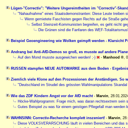
Lügen-"Correctiv": "Weitere Ungereimtheiten im "Correctiv"-Skan
"Nahaufnahme" eines Staatsdemonstranten: Diese Leute treiben s
Wenn gemietete Faschisten gegen Rechts auf die Straße geh
Selbst Steinzeit-Kommunisten begreifen, es geht nicht 
Die Grünen sind die Fanfaren des WEF-Totalitarismus
Beispiel Geoengineering wie Wolken geimpft werden - Klarsicht Po
Andrang bei Anti-AfD-Demos so groß, es musste auf andere Plan
Auf den Mond musste ausgewichen werden! ;-)
-
Manhood
,
0
RUSSEN stampfen NEUE AUTOMARKE aus dem Boden - Ergebnis: Ma
Ziemlich viele Klone auf den Prozessionen der Anständigen. So we
"Deutschland im Strudel des grössten Wahlmanipulations Skandal
Wie das ZDF Kindern Angst vor der AfD macht
-
Marvin
,
28.01.202
Höcke-Wahlprogramm: Frage mich, was daran rechtsextrem sein s
Gutes Beispiel zu was für einem geistigen Pflegefall man werden k
WAHNSINN: Correctiv-Recherche komplett inszeniert!
-
Marvin
,
28
Diese VOLKSVERARSCHUNG läuft in vielen Bereichen und das 