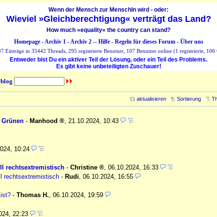
Wenn der Mensch zur MenschIn wird - oder:
Wieviel »Gleichberechtigung« verträgt das Land?
How much »equality« the country can stand?
Homepage
-
Archiv 1
-
Archiv 2
--
Hilfe
-
Regeln für dieses Forum
-
Über uns
 Einträge in 35442 Threads, 295 registrierte Benutzer, 107 Benutzer online (1 registrierte, 106 
Entweder bist Du ein aktiver Teil der Lösung, oder ein Teil des Problems.
Es gibt keine unbeteiligten Zuschauer!
blog
aktualisieren
Sortierung
Th
n Grünen
-
Manhood
,
21.10.2024, 10:43
2024, 10:24
l rechtsextremistisch
-
Christine
,
06.10.2024, 16:33
l rechtsextremistisch
-
Rudi
,
06.10.2024, 16:55
ist?
-
Thomas H.
,
06.10.2024, 19:59
024, 22:23