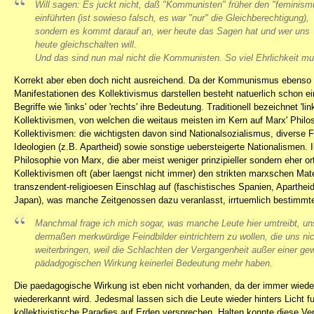
Will sagen: Es juckt nicht, daß "Kommunisten" früher den "feminism
einführten (ist sowieso falsch, es war "nur" die Gleichberechtigung),
sondern es kommt darauf an, wer
heute
das Sagen hat und wer uns
heute
gleichschalten will.
Und das sind nun mal nicht die Kommunisten. So viel Ehrlichkeit mu
Korrekt aber eben doch nicht ausreichend. Da der Kommunismus ebenso w
Manifestationen des Kollektivismus darstellen besteht natuerlich schon 
Begriffe wie 'links' oder 'rechts' ihre Bedeutung. Traditionell bezeichnet '
Kollektivismen, von welchen die weitaus meisten im Kern auf Marx' Philos
Kollektivismen: die wichtigsten davon sind Nationalsozialismus, diverse F
Ideologien (z.B. Apartheid) sowie sonstige uebersteigerte Nationalismen. 
Philosophie von Marx, die aber meist weniger prinzipieller sondern eher o
Kollektivismen oft (aber laengst nicht immer) den strikten marxschen Ma
transzendent-religioesen Einschlag auf (faschistisches Spanien, Apartheid 
Japan), was manche Zeitgenossen dazu veranlasst, irrtuemlich bestimmte 
Manchmal frage ich mich sogar, was manche Leute hier umtreibt, un
dermaßen merkwürdige Feindbilder eintrichtern zu wollen, die uns ni
weiterbringen, weil die Schlachten der Vergangenheit außer einer ge
pädadgogischen Wirkung keinerlei Bedeutung mehr haben.
Die paedagogische Wirkung ist eben nicht vorhanden, da der immer wied
wiedererkannt wird. Jedesmal lassen sich die Leute wieder hinters Licht f
kollektivistische Paradies auf Erden versprechen. Halten konnte diese V