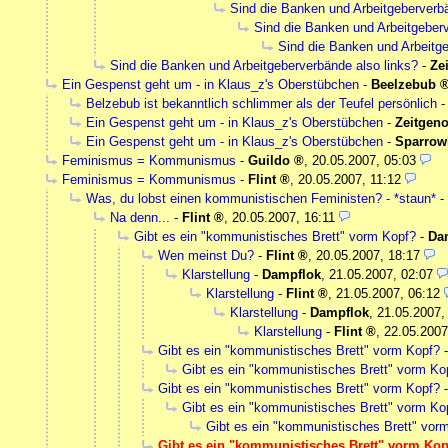
Sind die Banken und Arbeitgeberverbä
Sind die Banken und Arbeitgeberv
Sind die Banken und Arbeitge
Sind die Banken und Arbeitgeberverbände also links?
-
Ze
Ein Gespenst geht um - in Klaus_z's Oberstübchen
-
Beelzebub
Belzebub ist bekanntlich schlimmer als der Teufel persönlich
Ein Gespenst geht um - in Klaus_z's Oberstübchen
-
Zeitgen
Ein Gespenst geht um - in Klaus_z's Oberstübchen
-
Sparro
Feminismus = Kommunismus
-
Guildo
,
20.05.2007, 05:03
Feminismus = Kommunismus
-
Flint
,
20.05.2007, 11:12
Was, du lobst einen kommunistischen Feministen? - *staun*
-
Na denn...
-
Flint
,
20.05.2007, 16:11
Gibt es ein "kommunistisches Brett" vorm Kopf?
-
Da
Wen meinst Du?
-
Flint
,
20.05.2007, 18:17
Klarstellung
-
Dampflok
,
21.05.2007, 02:07
Klarstellung
-
Flint
,
21.05.2007, 06:12
Klarstellung
-
Dampflok
,
21.05.2007,
Klarstellung
-
Flint
,
22.05.2007
Gibt es ein "kommunistisches Brett" vorm Kopf?
Gibt es ein "kommunistisches Brett" vorm Ko
Gibt es ein "kommunistisches Brett" vorm Kopf?
Gibt es ein "kommunistisches Brett" vorm Ko
Gibt es ein "kommunistisches Brett" vor
Gibt es ein "kommunistisches Brett" vorm Kop