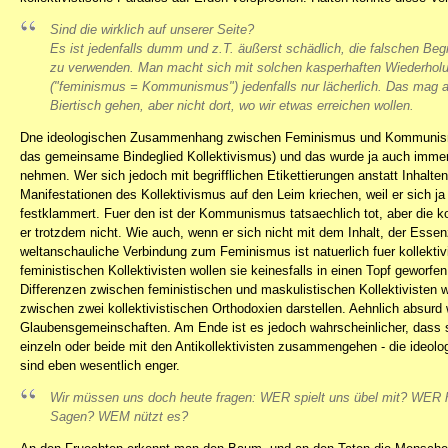
Sind die wirklich auf unserer Seite?
Es ist jedenfalls dumm und z.T. äußerst schädlich, die falschen Begr
zu verwenden. Man macht sich mit solchen kasperhaften Wiederhol
("feminismus = Kommunismus") jedenfalls nur lächerlich. Das mag 
Biertisch gehen, aber nicht dort, wo wir etwas erreichen wollen.
Dne ideologischen Zusammenhang zwischen Feminismus und Kommunismu
das gemeinsame Bindeglied Kollektivismus) und das wurde ja auch immer
nehmen. Wer sich jedoch mit begrifflichen Etikettierungen anstatt Inhalt
Manifestationen des Kollektivismus auf den Leim kriechen, weil er sich ja 
festklammert. Fuer den ist der Kommunismus tatsaechlich tot, aber die k
er trotzdem nicht. Wie auch, wenn er sich nicht mit dem Inhalt, der Essenz
weltanschauliche Verbindung zum Feminismus ist natuerlich fuer kollekti
feministischen Kollektivisten wollen sie keinesfalls in einen Topf geworf
Differenzen zwischen feministischen und maskulistischen Kollektivisten w
zwischen zwei kollektivistischen Orthodoxien darstellen. Aehnlich absu
Glaubensgemeinschaften. Am Ende ist es jedoch wahrscheinlicher, dass si
einzeln oder beide mit den Antikollektivisten zusammengehen - die ideol
sind eben wesentlich enger.
Wir müssen uns doch heute fragen: WER spielt uns übel mit? WER 
Sagen? WEM nützt es?