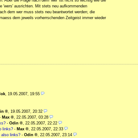
Aber die Frage nach dem 'wer' ist nicht so wichtig wie die
ie 'wers' ausrichten. Mit stets neu aufkommenden
ach dem wer muss stets neu beantwortet werden; die
gemaess dem jeweils vorherrschenden Zeitgeist immer wieder
lok
,
19.05.2007, 19:55
in
,
19.05.2007, 20:32
-
Max
,
22.05.2007, 03:28
ks?
-
Odin
,
22.05.2007, 22:22
 links?
-
Max
,
22.05.2007, 22:33
also links?
-
Odin
,
22.05.2007, 23:14