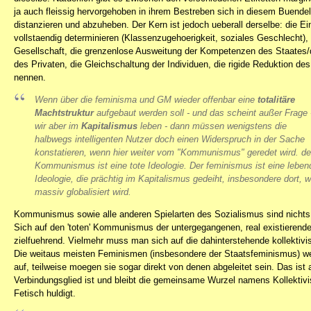
ja auch fleissig hervorgehoben in ihrem Bestreben sich in diesem Buendel
distanzieren und abzuheben. Der Kern ist jedoch ueberall derselbe: die Ei
vollstaendig determinieren (Klassenzugehoerigkeit, soziales Geschlecht),
Gesellschaft, die grenzenlose Ausweitung der Kompetenzen des Staates/d
des Privaten, die Gleichschaltung der Individuen, die rigide Reduktion de
nennen.
Wenn über die feminisma und GM wieder offenbar eine
totalitäre
Machtstruktur
aufgebaut werden soll - und das scheint außer Frage 
wir aber im
Kapitalismus
leben - dann müssen wenigstens die
halbwegs intelligenten Nutzer doch einen Widerspruch in der Sache
konstatieren, wenn hier weiter vom "Kommunismus" geredet wird. de
Kommunismus ist eine tote Ideologie. Der feminismus ist eine leben
Ideologie, die prächtig im Kapitalismus gedeiht, insbesondere dort, 
massiv globalisiert wird.
Kommunismus sowie alle anderen Spielarten des Sozialismus sind nichts
Sich auf den 'toten' Kommunismus der untergegangenen, real existierenden 
zielfuehrend. Vielmehr muss man sich auf die dahinterstehende kollektivis
Die weitaus meisten Feminismen (insbesondere der Staatsfeminismus) weis
auf, teilweise moegen sie sogar direkt von denen abgeleitet sein. Das is
Verbindungsglied ist und bleibt die gemeinsame Wurzel namens Kollektivi
Fetisch huldigt.