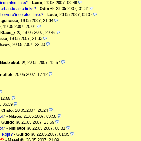
nde also links?
-
Lude
,
23.05.2007, 00:49
erbände also links?
-
Odin
,
23.05.2007, 01:34
berverbände also links?
-
Lude
,
23.05.2007, 03:07
itgenosse
,
19.05.2007, 21:34
,
19.05.2007, 20:01
-
Klaus_z
,
19.05.2007, 20:46
osse
,
19.05.2007, 21:33
whawk
,
20.05.2007, 22:30
Beelzebub
,
20.05.2007, 13:57
mpflok
,
20.05.2007, 17:12
 12:55
, 06:39
-
Chato
,
20.05.2007, 20:24
pf?
-
Nikios
,
21.05.2007, 03:58
-
Guildo
,
21.05.2007, 23:59
pf?
-
Nihilator
,
22.05.2007, 00:31
m Kopf?
-
Guildo
,
22.05.2007, 01:05
f?
-
Maesi
,
26.05.2007, 21:09