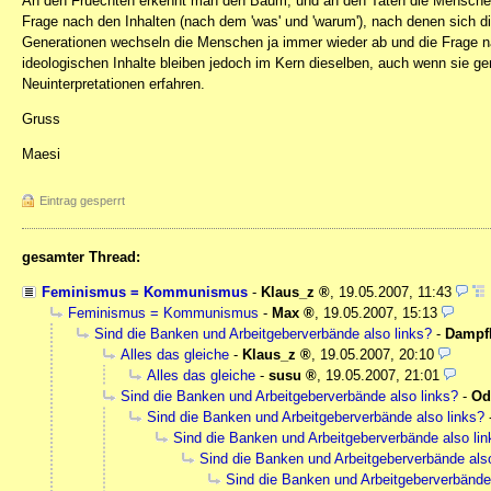
An den Fruechten erkennt man den Baum, und an den Taten die Menschen. 
Frage nach den Inhalten (nach dem 'was' und 'warum'), nach denen sich d
Generationen wechseln die Menschen ja immer wieder ab und die Frage n
ideologischen Inhalte bleiben jedoch im Kern dieselben, auch wenn sie 
Neuinterpretationen erfahren.
Gruss
Maesi
Eintrag gesperrt
gesamter Thread:
Feminismus = Kommunismus
-
Klaus_z
,
19.05.2007, 11:43
Feminismus = Kommunismus
-
Max
,
19.05.2007, 15:13
Sind die Banken und Arbeitgeberverbände also links?
-
Dampf
Alles das gleiche
-
Klaus_z
,
19.05.2007, 20:10
Alles das gleiche
-
susu
,
19.05.2007, 21:01
Sind die Banken und Arbeitgeberverbände also links?
-
Od
Sind die Banken und Arbeitgeberverbände also links?
Sind die Banken und Arbeitgeberverbände also lin
Sind die Banken und Arbeitgeberverbände also
Sind die Banken und Arbeitgeberverbände 